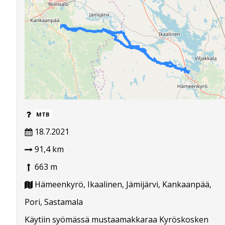
MTB
18.7.2021
91,4 km
663 m
Hämeenkyrö, Ikaalinen, Jämijärvi, Kankaanpää,
Pori, Sastamala
Käytiin syömässä mustaamakkaraa Kyröskosken