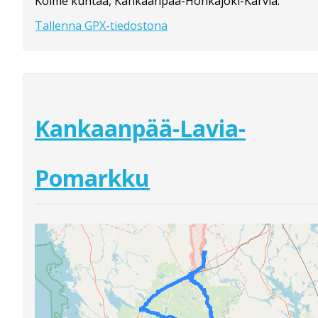
Kolme kuntaa, Kankaanpää-Honkajoki-Karvia.
Tallenna GPX-tiedostona
Kankaanpää-Lavia-
Pomarkku