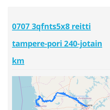
0707 3qfnts5x8 reitti
tampere-pori 240-jotain
km