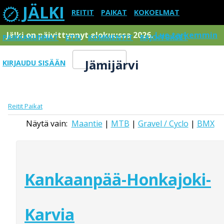
JÄLKI
REITIT
PAIKAT
KOKOELMAT
Jälki on päivittynnyt elokuussa 2026.
Lue tarkemmin
PAIKKAKUNNAT
ETSI
KOMMENTIT
RAJOITUKSET
Jämijärvi
KIRJAUDU SISÄÄN
Menu
Reitit
Paikat
Näytä vain:
Maantie
|
MTB
|
Gravel / Cyclo
|
BMX
Kankaanpää-Honkajoki-
Karvia