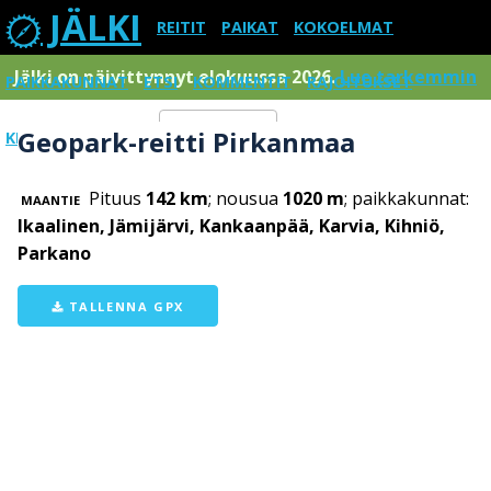
JÄLKI
REITIT
PAIKAT
KOKOELMAT
Jälki on päivittynnyt elokuussa 2026.
Lue tarkemmin
PAIKKAKUNNAT
ETSI
KOMMENTIT
RAJOITUKSET
Geopark-reitti Pirkanmaa
KIRJAUDU SISÄÄN
Menu
Pituus
142 km
; nousua
1020 m
; paikkakunnat:
MAANTIE
Ikaalinen, Jämijärvi, Kankaanpää, Karvia, Kihniö,
Parkano
TALLENNA GPX