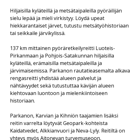
Hiljaisilla kyläteillä ja metsätaipaleilla pyöräilijän
sielu lepää ja mieli virkistyy. Löydä upeat
hiekkarantaiset järvet, tutustu metsätyöhistoriaan
tai seikkaile järvikylissä.
137 km mittainen pyöräretkeilyreitti Luoteis-
Pirkanmaan ja Pohjois-Satakunnan hiljaisilla
kyläteillä, erämaisilla metsätaipaleilla ja
järvimaisemissa. Parkanon rautatieasemalta alkava
rengasreitti yhdistää alueen palvelut ja
nähtävyydet sekä tutustuttaa kävijän alueen
kiehtovaan luontoon ja mielenkiintoiseen
historiaan.
Parkanon, Karvian ja Kihniön taajamien lisäksi
reitin varrelta löytyvät Geopark-kohteista
Kaidatvedet, Alkkianvuori ja Neva-Lyly. Reitiltä on
yhteys myös Aitonevan turvemuseoon,