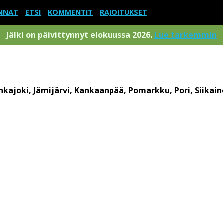
NNAT
ETSI
KOMMENTIT
RAJOITUKSET
Jälki on päivittynnyt elokuussa 2026.
Lue tarkemmin
kajoki, Jämijärvi, Kankaanpää, Pomarkku, Pori, Siikai