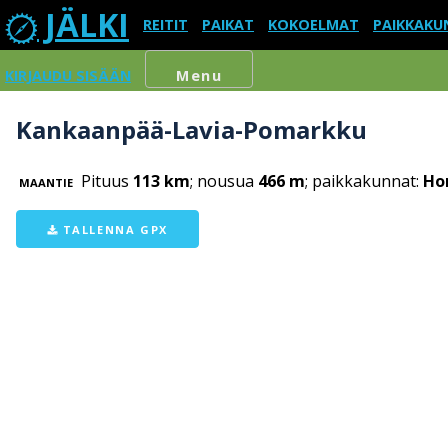
JÄLKI
REITIT
PAIKAT
KOKOELMAT
PAIKKAKU
KIRJAUDU SISÄÄN
Menu
Kankaanpää-Lavia-Pomarkku
Pituus
113 km
; nousua
466 m
; paikkakunnat:
Hon
MAANTIE
TALLENNA GPX