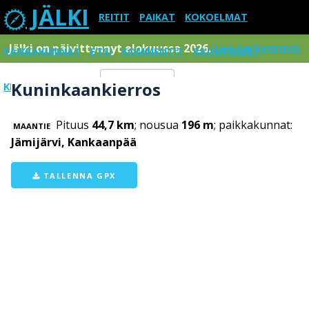
JÄLKI
REITIT
PAIKAT
KOKOELMAT
Jälki on päivittynnyt elokuussa 2026.
Lue tarkemmin
PAIKKAKUNNAT
ETSI
KOMMENTIT
RAJOITUKSET
Kuninkaankierros
KIRJAUDU SISÄÄN
Menu
Pituus
44,7 km
; nousua
196 m
; paikkakunnat:
MAANTIE
Jämijärvi, Kankaanpää
TALLENNA GPX