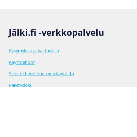
Jälki.fi -verkkopalvelu
Kysymyksiä ja vastauksia
Käyttöehdot
Seloste henkilötietojen käytöstä
Päivitysloki
Fillarifoorumin viestiketju
Yhteystiedot