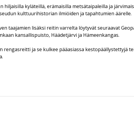
iljaisilla kyläteillä, erämaisilla metsätaipaleilla ja järvim
seudun kulttuurihistorian ilmiöiden ja tapahtumien äärelle.
ven taajamien lisäksi reitin varrelta löytyvät seuraavat Ge
kaan kansallispuisto, Häädetjärvi ja Hämeenkangas.
rengasreitti ja se kulkee pääasiassa kestopäällystettyjä teit
a.