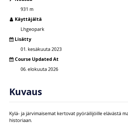
931 m
Käyttäjältä
Lhgeopark
Lisätty
01. kesäkuuta 2023
Course Updated At
06. elokuuta 2026
Kuvaus
Kylä- ja järvimaisemat kertovat pyöräilijöille elävästä
historiaan.