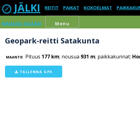
JÄLKI
REITIT
PAIKAT
KOKOELMAT
PAIKKAKU
KIRJAUDU SISÄÄN
Menu
Geopark-reitti Satakunta
Pituus
177 km
; nousua
931 m
; paikkakunnat:
Hon
MAANTIE
TALLENNA GPX