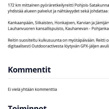
172 km mittainen pyöräretkeilyreitti Pohjois-Satakunnan h
yhdistää alueen palvelut ja nähtävyydet sekä johdattaa 
Kankaanpään, Siikaisten, Honkajoen, Karvian ja Jämijär
Lauhanvuoren kansallispuisto, Kauhanevan - Pohjankan
Reitin suositeltu kulkusuunta on myötäpäivään. Reitti on 
digitaalisesti Outdooractivesta löytyvän GPX-jäljen avull
Kommentit
Ei vielä yhtään kommenttia
Toiminnot