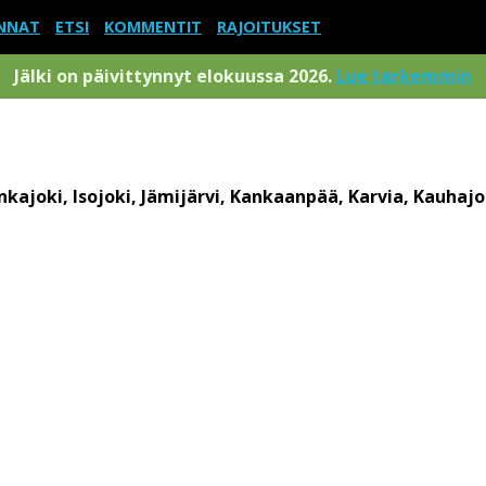
NNAT
ETSI
KOMMENTIT
RAJOITUKSET
Jälki on päivittynnyt elokuussa 2026.
Lue tarkemmin
kajoki, Isojoki, Jämijärvi, Kankaanpää, Karvia, Kauhaj