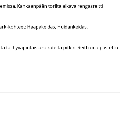
aisemissa. Kankaanpään torilta alkava rengasreitti
opark-kohteet: Haapakeidas, Huidankeidas,
ä tai hyväpintaisia sorateitä pitkin. Reitti on opastettu