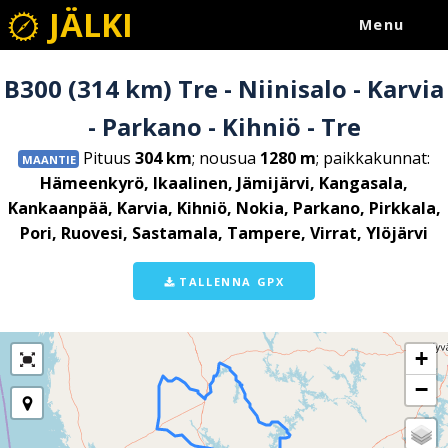
JÄLKI
Menu
B300 (314 km) Tre - Niinisalo - Karvia
- Parkano - Kihniö - Tre
Pituus
304 km
; nousua
1280 m
; paikkakunnat:
MAANTIE
Hämeenkyrö, Ikaalinen, Jämijärvi, Kangasala,
Kankaanpää, Karvia, Kihniö, Nokia, Parkano, Pirkkala,
Pori, Ruovesi, Sastamala, Tampere, Virrat, Ylöjärvi
TALLENNA GPX
+
−