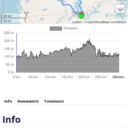
50 km
30 mi
Leaflet
| ©
OpenStreetMap
contributors
Info
Kommentit
Toiminnot
Info