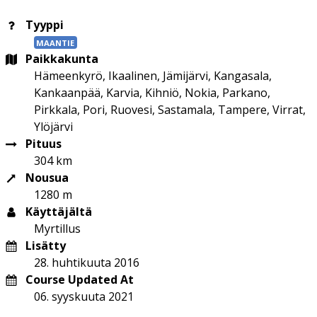
Tyyppi
MAANTIE
Paikkakunta
Hämeenkyrö, Ikaalinen, Jämijärvi, Kangasala,
Kankaanpää, Karvia, Kihniö, Nokia, Parkano,
Pirkkala, Pori, Ruovesi, Sastamala, Tampere, Virrat,
Ylöjärvi
Pituus
304 km
Nousua
1280 m
Käyttäjältä
Myrtillus
Lisätty
28. huhtikuuta 2016
Course Updated At
06. syyskuuta 2021