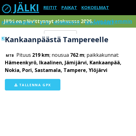
JÄLKI
REITIT
PAIKAT
KOKOELMAT
Jälki on päivittynnyt elokuussa 2026.
Lue tarkemmin
PAIKKAKUNNAT
ETSI
KOMMENTIT
RAJOITUKSET
Kankaanpäästä Tampereelle
KIRJAUDU SISÄÄN
Menu
Pituus
219 km
; nousua
762 m
; paikkakunnat:
MTB
Hämeenkyrö, Ikaalinen, Jämijärvi, Kankaanpää,
Nokia, Pori, Sastamala, Tampere, Ylöjärvi
TALLENNA GPX