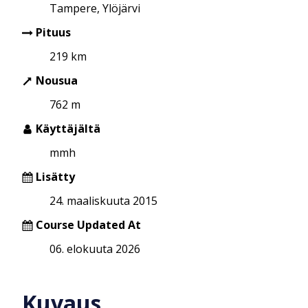
Tampere, Ylöjärvi
Pituus
219 km
Nousua
762 m
Käyttäjältä
mmh
Lisätty
24. maaliskuuta 2015
Course Updated At
06. elokuuta 2026
Kuvaus