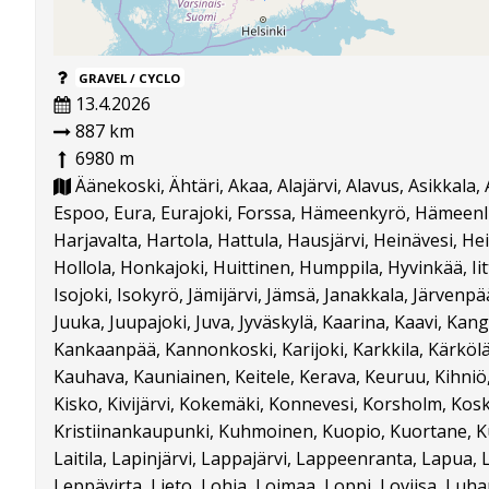
GRAVEL / CYCLO
13.4.2026
887 km
6980 m
Äänekoski, Ähtäri, Akaa, Alajärvi, Alavus, Asikkala,
Espoo, Eura, Eurajoki, Forssa, Hämeenkyrö, Hämeenl
Harjavalta, Hartola, Hattula, Hausjärvi, Heinävesi, Hei
Hollola, Honkajoki, Huittinen, Humppila, Hyvinkää, Iitt
Isojoki, Isokyrö, Jämijärvi, Jämsä, Janakkala, Järvenpä
Juuka, Juupajoki, Juva, Jyväskylä, Kaarina, Kaavi, Ka
Kankaanpää, Kannonkoski, Karijoki, Karkkila, Kärkölä,
Kauhava, Kauniainen, Keitele, Kerava, Keuruu, Kihni
Kisko, Kivijärvi, Kokemäki, Konnevesi, Korsholm, Kosk
Kristiinankaupunki, Kuhmoinen, Kuopio, Kuortane, Kuri
Laitila, Lapinjärvi, Lappajärvi, Lappeenranta, Lapua,
Leppävirta, Lieto, Lohja, Loimaa, Loppi, Loviisa, Luh