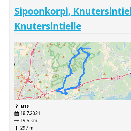
Sipoonkorpi, Knutersintie
Knutersintielle
MTB
18.7.2021
19,5 km
297 m