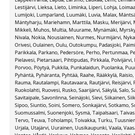
Lestijärvi, Lieksa, Lieto, Liminka, Liperi, Lohja, Loima
Lumijoki, Lumparland, Luumäki, Luvia, Malax, Mäntsä
Mäntyharju, Mariehamn, Marttila, Masku, Merijärvi, 
Mikkeli, Muhos, Multia, Muurame, Mynämäki, Myrskyl
Nivala, Nokia, Nousiainen, Nurmes, Nurmijärvi, Nykar
Orivesi, Oulainen, Oulu, Outokumpu, Padasjoki, Paimi
Parikkala, Parkano, Pedersöre, Perho, Pertunmaa, Pe
Pielavesi, Pietarsaari, Pihtipudas, Pirkkala, Polvijärv
Porvoo, Pöytyä, Pukkila, Punkalaidun, Puolanka, Puum
Pyhäntä, Pyhäranta, Pyhtää, Raahe, Rääkkylä, Raisio,
Rauma, Rautalampi, Rautavaara, Rautjärvi, Reisjärvi, Ri
Ruokolahti, Ruovesi, Rusko, Saarijärvi, Säkylä, Salo, S
Savitaipale, Savonlinna, Seinäjoki, Sievi, Siikainen, Siika
Sipoo, Siuntio, Soini, Somero, Sonkajärvi, Sotkamo, S
Suomussalmi, Suonenjoki, Sysmä, Taipalsaari, Taiva
Tervo, Teuva, Toholampi, Toivakka, Turku, Tuusniemi
Urjala, Utajärvi, Uurainen, Uusikaupunki, Vaala, Vaas