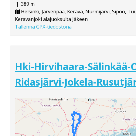
389 m
Helsinki, Järvenpää, Kerava, Nurmijärvi, Sipoo, Tu
Keravanjoki alajuoksulta Jäkeen
Tallenna GPX-tiedostona
Hki-Hirvihaara-Sälinkää-O
Ridasjärvi-Jokela-Rusutjä