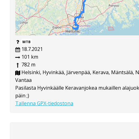
MTB
18.7.2021
101 km
782 m
Helsinki, Hyvinkää, Järvenpää, Kerava, Mäntsälä, N
Vantaa
Pasilasta Hyvinkäälle Keravanjokea mukaillen alajuoks
päin ;)
Tallenna GPX-tiedostona