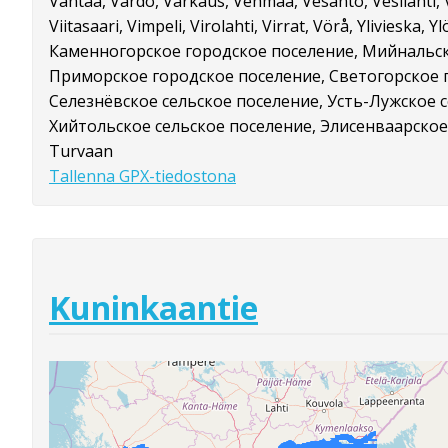
Vantaa, Vårdö, Varkaus, Vehmaa, Vesanto, Vesilahti, Ve
Viitasaari, Vimpeli, Virolahti, Virrat, Vörå, Ylivieska, Yl
Каменногорское городское поселение, Мийнальск
Приморское городское поселение, Светогорское 
Селезнёвское сельское поселение, Усть-Лужское 
Хийтольское сельское поселение, Элисенваарское
Turvaan
Tallenna GPX-tiedostona
Kuninkaantie