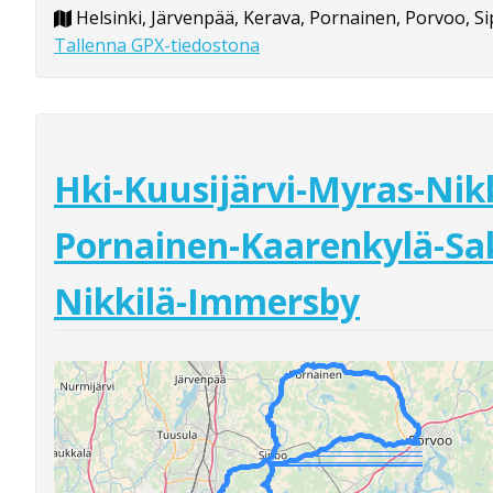
Helsinki, Järvenpää, Kerava, Pornainen, Porvoo, S
Tallenna GPX-tiedostona
Hki-Kuusijärvi-Myras-Nikk
Pornainen-Kaarenkylä-Sak
Nikkilä-Immersby