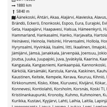
1880 km
5840 m
Äänekoski, Ähtäri, Akaa, Alajärvi, Alavieska, Alavus,
Brändö, Eckerö, Enonkoski, Espoo, Eura, Eurajoki, Evij
Geta, Haapajärvi, Haapavesi, Halsua, Hämeenkyrö, 
Hammarland, Hankasalmi, Hanko, Harjavalta, Hartola,
Heinävesi, Heinola, Helsinki, Hirvensalmi, Hollola, H
Hyrynsalmi, Hyvinkää, Iisalmi, Iitti, Ikaalinen, Ilmajoki
Jämijärvi, Jämsä, Janakkala, Järvenpää, Joensuu, Jokio
Joutsa, Juuka, Juupajoki, Juva, Jyväskylä, Kaarina, Kaav
Kangasala, Kangasniemi, Kankaanpää, Kannonkoski, K
Kärkölä, Kärsämäki, Karstula, Karvia, Kaskinen, Kauh
Kaustinen, Keitele, Kempele, Kerava, Keuruu, Kihniö, 
Kirkkonummi, Kisko, Kitee, Kiuruvesi, Kivijärvi, Köka
Konnevesi, Kontiolahti, Korsholm, Korsnäs, Koski Tl,
Kristiinankaupunki, Kronoby, Kuhmo, Kuhmoinen, Ku
Kurikka, Kustavi, Kyyjärvi, Lahti, Laihia, Laitila, Lapinj
Lappeenranta, Lapua, Larsmo, Laukaa, Lemi, Lemland