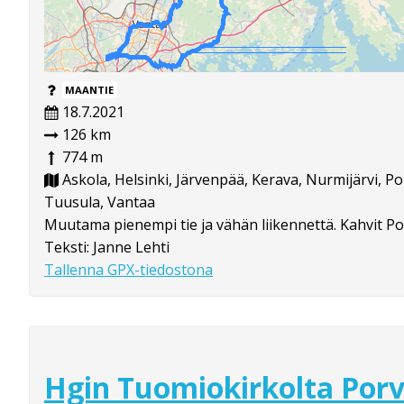
MAANTIE
18.7.2021
126 km
774 m
Askola, Helsinki, Järvenpää, Kerava, Nurmijärvi, P
Tuusula, Vantaa
Muutama pienempi tie ja vähän liikennettä. Kahvit P
Teksti: Janne Lehti
Tallenna GPX-tiedostona
Hgin Tuomiokirkolta Porv