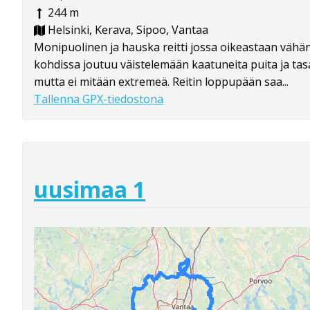
244 m
Helsinki, Kerava, Sipoo, Vantaa
Monipuolinen ja hauska reitti jossa oikeastaan väh
kohdissa joutuu väistelemään kaatuneita puita ja ta
mutta ei mitään extremeä. Reitin loppupään saa...
Tallenna GPX-tiedostona
uusimaa 1