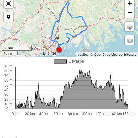
+
−
30 km
10 mi
Leaflet
| ©
OpenStreetMap
contributors