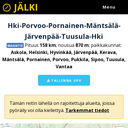
JÄLKI
Menu
Hki-Porvoo-Pornainen-Mäntsälä-
Järvenpää-Tuusula-Hki
Pituus
158 km
; nousua
870 m
; paikkakunnat:
MAANTIE
Askola, Helsinki, Hyvinkää, Järvenpää, Kerava,
Mäntsälä, Pornainen, Porvoo, Pukkila, Sipoo, Tuusula,
Vantaa
TALLENNA GPX
Tämän reitin lähellä on rajoitettuja alueita, joissa
pyöräily voi olla kiellettyä.
Tarkemmat tiedot