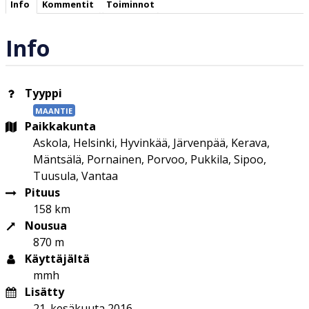
Info
Kommentit
Toiminnot
Info
Tyyppi
MAANTIE
Paikkakunta
Askola, Helsinki, Hyvinkää, Järvenpää, Kerava,
Mäntsälä, Pornainen, Porvoo, Pukkila, Sipoo,
Tuusula, Vantaa
Pituus
158 km
Nousua
870 m
Käyttäjältä
mmh
Lisätty
21. kesäkuuta 2016