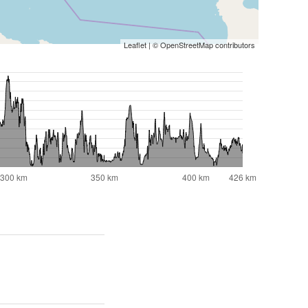
Leaflet
| ©
OpenStreetMap
contributors