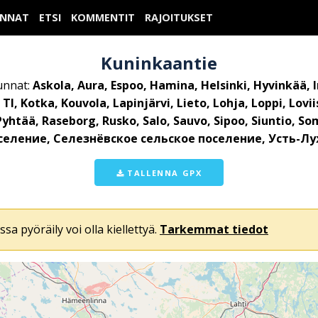
UNNAT
ETSI
KOMMENTIT
RAJOITUKSET
Kuninkaantie
unnat:
Askola, Aura, Espoo, Hamina, Helsinki, Hyvinkää, I
l, Kotka, Kouvola, Lapinjärvi, Lieto, Lohja, Loppi, Lovi
yhtää, Raseborg, Rusko, Salo, Sauvo, Sipoo, Siuntio, Som
селение, Селезнёвское сельское поселение, Усть-Лу
TALLENNA GPX
ssa pyöräily voi olla kiellettyä.
Tarkemmat tiedot