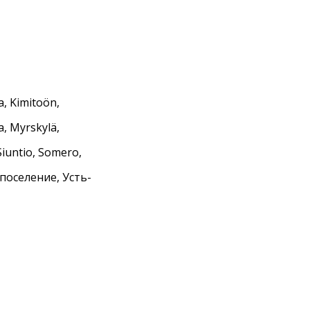
a, Kimitoön,
a, Myrskylä,
Siuntio, Somero,
 поселение, Усть-