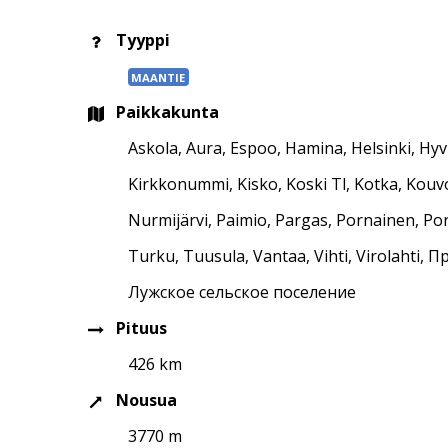
Tyyppi
MAANTIE
Paikkakunta
Askola, Aura, Espoo, Hamina, Helsinki, Hyv
Kirkkonummi, Kisko, Koski Tl, Kotka, Kouvol
Nurmijärvi, Paimio, Pargas, Pornainen, Por
Turku, Tuusula, Vantaa, Vihti, Virolaht
Лужское сельское поселение
Pituus
426 km
Nousua
3770 m