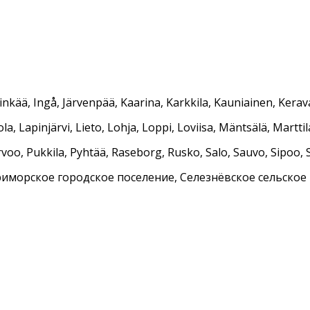
inkää, Ingå, Järvenpää, Kaarina, Karkkila, Kauniainen, Kerav
a, Lapinjärvi, Lieto, Lohja, Loppi, Loviisa, Mäntsälä, Marttil
voo, Pukkila, Pyhtää, Raseborg, Rusko, Salo, Sauvo, Sipoo, 
i, Приморское городское поселение, Селезнёвское сельское