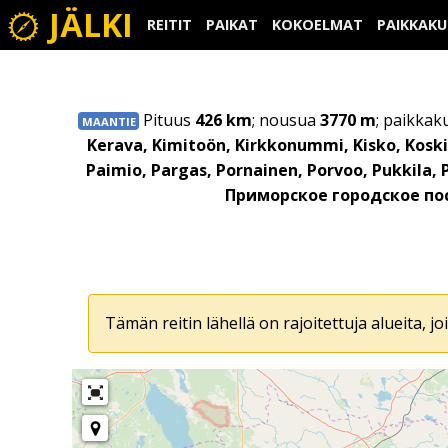
JÄLKI
REITIT
PAIKAT
KOKOELMAT
PAIKKAK
Pituus
426 km
; nousua
3770 m
; paikkak
MAANTIE
Kerava, Kimitoön, Kirkkonummi, Kisko, Koski T
Paimio, Pargas, Pornainen, Porvoo, Pukkila, P
Приморское городское по
Tämän reitin lähellä on rajoitettuja alueita, joi