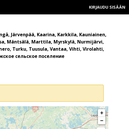
KIRJAUDU SISÄÄN
ngå, Järvenpää, Kaarina, Karkkila, Kauniainen,
isa, Mäntsälä, Marttila, Myrskylä, Nurmijärvi,
ero, Turku, Tuusula, Vantaa, Vihti, Virolahti,
жское сельское поселение
+
−