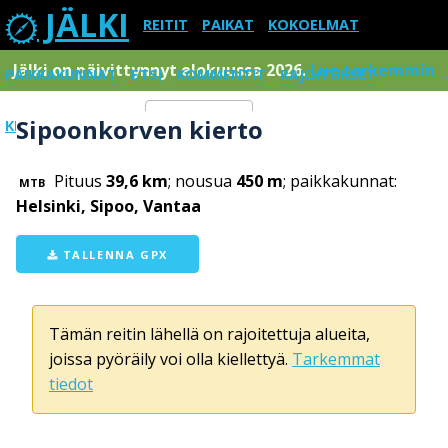
JÄLKI
REITIT
PAIKAT
KOKOELMAT
Jälki on päivittynnyt elokuussa 2026.
Lue tarkemmin
PAIKKAKUNNAT
ETSI
KOMMENTIT
RAJOITUKSET
Sipoonkorven kierto
KIRJAUDU SISÄÄN
Menu
Pituus
39,6 km
; nousua
450 m
; paikkakunnat:
MTB
Helsinki, Sipoo, Vantaa
TALLENNA GPX
Tämän reitin lähellä on rajoitettuja alueita,
joissa pyöräily voi olla kiellettyä.
Tarkemmat
tiedot