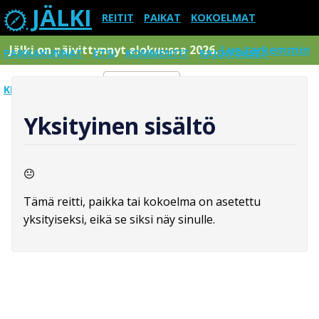
JÄLKI
REITIT
PAIKAT
KOKOELMAT
Jälki on päivittynnyt elokuussa 2026.
Lue tarkemmin
PAIKKAKUNNAT
ETSI
KOMMENTIT
RAJOITUKSET
KIRJAUDU SISÄÄN
Menu
Yksityinen sisältö
Tämä reitti, paikka tai kokoelma on asetettu
yksityiseksi, eikä se siksi näy sinulle.