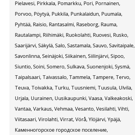
Pielavesi, Pirkkala, Pomarkku, Pori, Pornainen,
Porvoo, Pöytyä, Pukkila, Punkalaidun, Puumala,
Pyhtää, Raisio, Rantasalmi, Raseborg, Rauma,
Rautalampi, Riihimäki, Ruokolahti, Ruovesi, Rusko,
Saarijärvi, Säkylä, Salo, Sastamala, Sauvo, Savitaipale,
Savonlinna, Seinäjoki, Siikainen, Siilinjärvi, Sipoo,
Siuntio, Soini, Somero, Sulkava, Suonenjoki, Sysmä,
Taipalsaari, Taivassalo, Tammela, Tampere, Tervo,
Teuva, Toivakka, Turku, Tuusniemi, Tuusula, Ulvila,
Urjala, Uurainen, Uusikaupunki, Vaasa, Valkeakoski,
Vantaa, Varkaus, Vehmaa, Vesanto, Vesilahti, Vihti,
Viitasaari, Virolahti, Virrat, Vörå, Ylöjärvi, Ypäjä,
Каменногорское городское поселение,