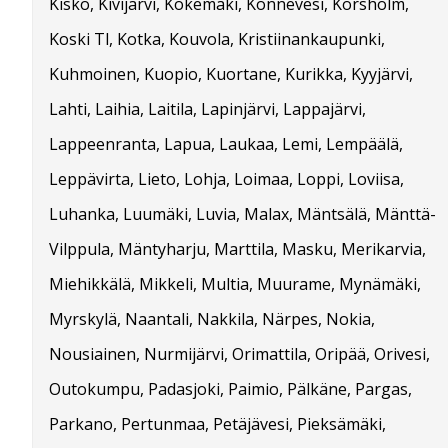
Kisko, Kivijärvi, Kokemäki, Konnevesi, Korsholm,
Koski Tl, Kotka, Kouvola, Kristiinankaupunki,
Kuhmoinen, Kuopio, Kuortane, Kurikka, Kyyjärvi,
Lahti, Laihia, Laitila, Lapinjärvi, Lappajärvi,
Lappeenranta, Lapua, Laukaa, Lemi, Lempäälä,
Leppävirta, Lieto, Lohja, Loimaa, Loppi, Loviisa,
Luhanka, Luumäki, Luvia, Malax, Mäntsälä, Mänttä-
Vilppula, Mäntyharju, Marttila, Masku, Merikarvia,
Miehikkälä, Mikkeli, Multia, Muurame, Mynämäki,
Myrskylä, Naantali, Nakkila, Närpes, Nokia,
Nousiainen, Nurmijärvi, Orimattila, Oripää, Orivesi,
Outokumpu, Padasjoki, Paimio, Pälkäne, Pargas,
Parkano, Pertunmaa, Petäjävesi, Pieksämäki,