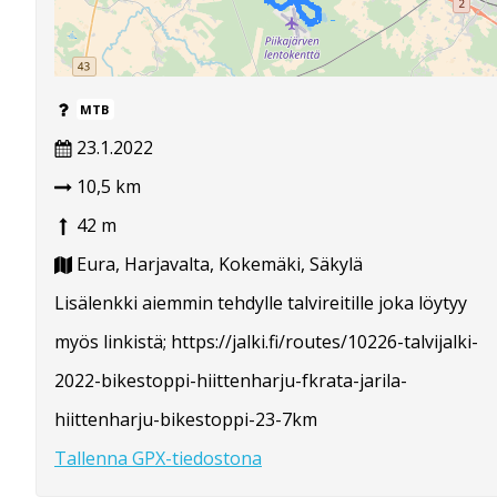
MTB
23.1.2022
10,5 km
42 m
Eura, Harjavalta, Kokemäki, Säkylä
Lisälenkki aiemmin tehdylle talvireitille joka löytyy
myös linkistä; https://jalki.fi/routes/10226-talvijalki-
2022-bikestoppi-hiittenharju-fkrata-jarila-
hiittenharju-bikestoppi-23-7km
Tallenna GPX-tiedostona