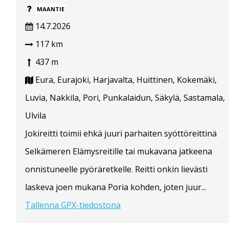
MAANTIE
14.7.2026
117 km
437 m
Eura, Eurajoki, Harjavalta, Huittinen, Kokemäki,
Luvia, Nakkila, Pori, Punkalaidun, Säkylä, Sastamala,
Ulvila
Jokireitti toimii ehkä juuri parhaiten syöttöreittinä
Selkämeren Elämysreitille tai mukavana jatkeena
onnistuneelle pyöräretkelle. Reitti onkin lievästi
laskeva joen mukana Poria kohden, joten juur...
Tallenna GPX-tiedostona