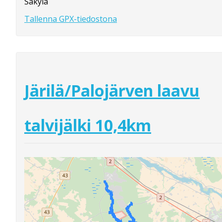
Säkylä
Tallenna GPX-tiedostona
Järilä/Palojärven laavu
talvijälki 10,4km