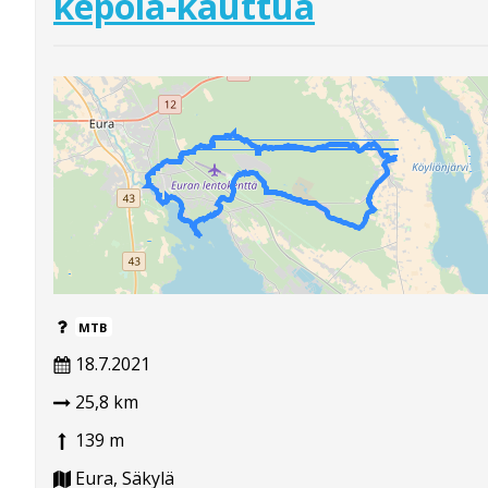
kepola-kauttua
MTB
18.7.2021
25,8 km
139 m
Eura, Säkylä