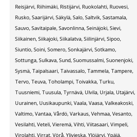
Reisjärvi, Riihimäki, Ristijärvi, Ruokolahti, Ruovesi,
Rusko, Saarijärvi, Säkylä, Salo, Saltvik, Sastamala,
Sauvo, Savitaipale, Savonlinna, Seinäjoki, Sievi,
Siikainen, Siikajoki, Siikalatva, Siilinjärvi, Sipoo,
Siuntio, Soini, Somero, Sonkajärvi, Sotkamo,
Sottunga, Sulkava, Sund, Suomussalmi, Suonenjoki,
Sysmä, Taipalsaari, Taivassalo, Tammela, Tampere,
Tervo, Teuva, Toholampi, Toivakka, Turku,
Tuusniemi, Tuusula, Tyrnävä, Ulvila, Urjala, Utajärvi,
Uurainen, Uusikaupunki, Vaala, Vaasa, Valkeakoski,
Valtimo, Vantaa, Vårdö, Varkaus, Vehmaa, Vesanto,
Vesilahti, Veteli, Vieremä, Vihti, Viitasaari, Vimpeli,
Virolahti, Virrat, Vörå, Ylivieska, Ylöjärvi, Ypäjä,