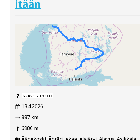
itään
GRAVEL / CYCLO
13.4.2026
887 km
6980 m
Äänekoski, Ähtäri, Akaa, Alajärvi, Alavus, Asikkala,