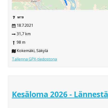
MTB
18.7.2021
31,7 km
98 m
Kokemäki, Säkylä
Tallenna GPX-tiedostona
Kesäloma 2026 - Lännest