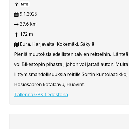
MTB
9.1.2025
37,6 km
172 m
Eura, Harjavalta, Kokemäki, Säkylä
Pieniä muutoksia edellisten talvien reitteihin. Lähteä
voi Bikestopin pihasta , johon voi jättää auton. Muita
liittymismahdollisuuksia reitille Sortin kuntolaatikko,
Hosiosaaren kotalaavu, Huovint...
Tallenna GPX-tiedostona