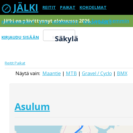
JÄLKI
REITIT
PAIKAT
KOKOELMAT
Jälki on päivittynnyt elokuussa 2026.
Lue tarkemmin
PAIKKAKUNNAT
ETSI
KOMMENTIT
RAJOITUKSET
Säkylä
KIRJAUDU SISÄÄN
Menu
Reitit
Paikat
Näytä vain:
Maantie
|
MTB
|
Gravel / Cyclo
|
BMX
Asulum