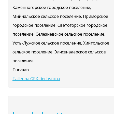
Каменногорское городское поселение,
Мийнальское сельское поселение, Приморское
городское поселение, Светогорское городское
поселение, Селезнёвское сельское поселение,
Усть-Лужское сельское поселение, Хийтольское
сельское поселение, Элисенваарское сельское
поселение
Turvaan
Tallenna GPX-tiedostona