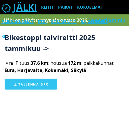
JÄLKI
REITIT
PAIKAT
KOKOELMAT
Jälki on päivittynnyt elokuussa 2026.
Lue tarkemmin
PAIKKAKUNNAT
ETSI
KOMMENTIT
RAJOITUKSET
Bikestoppi talvireitti 2025
KIRJAUDU SISÄÄN
Menu
tammikuu ->
Pituus
37,6 km
; nousua
172 m
; paikkakunnat:
MTB
Eura, Harjavalta, Kokemäki, Säkylä
TALLENNA GPX