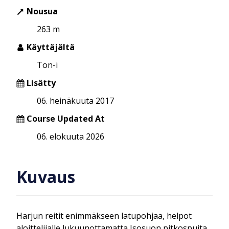
Nousua
263 m
Käyttäjältä
Ton-i
Lisätty
06. heinäkuuta 2017
Course Updated At
06. elokuuta 2026
Kuvaus
Harjun reitit enimmäkseen latupohjaa, helpot
aloittelijalle lukuunottamatta Isosuon pitkospuita