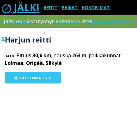
JÄLKI
REITIT
PAIKAT
KOKOELMAT
Jälki on päivittynnyt elokuussa 2026.
Lue tarkemmin
PAIKKAKUNNAT
ETSI
KOMMENTIT
RAJOITUKSET
Harjun reitti
KIRJAUDU SISÄÄN
Menu
Pituus
30,6 km
; nousua
263 m
; paikkakunnat:
MTB
Loimaa, Oripää, Säkylä
TALLENNA GPX