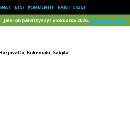
NNAT
ETSI
KOMMENTIT
RAJOITUKSET
Jälki on päivittynnyt elokuussa 2026.
Lue tarkemmin
 Harjavalta, Kokemäki, Säkylä