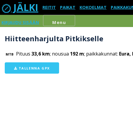
JÄLKI
REITIT
PAIKAT
KOKOELMAT
PAIKKAKU
KIRJAUDU SISÄÄN
Menu
Hiitteenharjulta Pitkikselle
Pituus
33,6 km
; nousua
192 m
; paikkakunnat:
Eura,
MTB
TALLENNA GPX