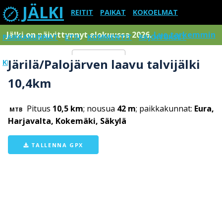
JÄLKI
REITIT
PAIKAT
KOKOELMAT
Jälki on päivittynnyt elokuussa 2026.
Lue tarkemmin
PAIKKAKUNNAT
ETSI
KOMMENTIT
RAJOITUKSET
Järilä/Palojärven laavu talvijälki
KIRJAUDU SISÄÄN
Menu
10,4km
Pituus
10,5 km
; nousua
42 m
; paikkakunnat:
Eura,
MTB
Harjavalta, Kokemäki, Säkylä
TALLENNA GPX