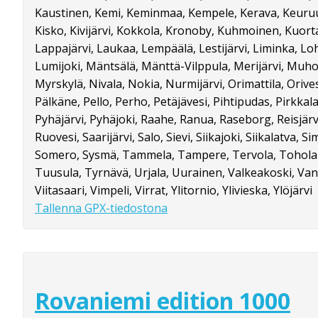
Kaustinen, Kemi, Keminmaa, Kempele, Kerava, Keuru
Kisko, Kivijärvi, Kokkola, Kronoby, Kuhmoinen, Kuortan
Lappajärvi, Laukaa, Lempäälä, Lestijärvi, Liminka, Loh
Lumijoki, Mäntsälä, Mänttä-Vilppula, Merijärvi, Muh
Myrskylä, Nivala, Nokia, Nurmijärvi, Orimattila, Orive
Pälkäne, Pello, Perho, Petäjävesi, Pihtipudas, Pirkkal
Pyhäjärvi, Pyhäjoki, Raahe, Ranua, Raseborg, Reisjärv
Ruovesi, Saarijärvi, Salo, Sievi, Siikajoki, Siikalatva, Si
Somero, Sysmä, Tammela, Tampere, Tervola, Toholam
Tuusula, Tyrnävä, Urjala, Uurainen, Valkeakoski, Vantaa
Viitasaari, Vimpeli, Virrat, Ylitornio, Ylivieska, Ylöjärvi
Tallenna GPX-tiedostona
Rovaniemi edition 1000