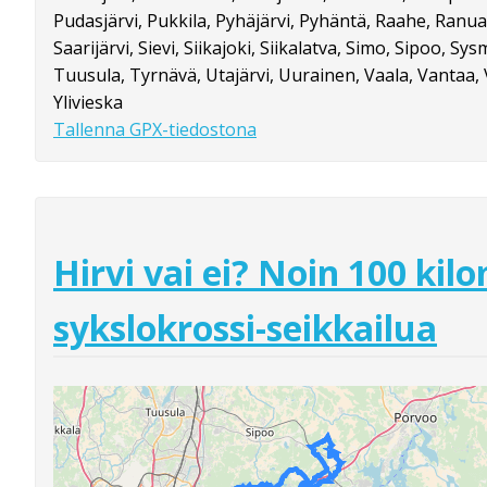
Pudasjärvi, Pukkila, Pyhäjärvi, Pyhäntä, Raahe, Ranua,
Saarijärvi, Sievi, Siikajoki, Siikalatva, Simo, Sipoo, Sy
Tuusula, Tyrnävä, Utajärvi, Uurainen, Vaala, Vantaa, V
Ylivieska
Tallenna GPX-tiedostona
Hirvi vai ei? Noin 100 kil
sykslokrossi-seikkailua