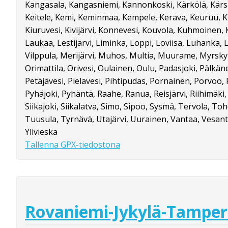
Kangasala, Kangasniemi, Kannonkoski, Kärkölä, Kärs
Keitele, Kemi, Keminmaa, Kempele, Kerava, Keuruu, 
Kiuruvesi, Kivijärvi, Konnevesi, Kouvola, Kuhmoinen, Ky
Laukaa, Lestijärvi, Liminka, Loppi, Loviisa, Luhanka,
Vilppula, Merijärvi, Muhos, Multia, Muurame, Myrskyl
Orimattila, Orivesi, Oulainen, Oulu, Padasjoki, Pälkä
Petäjävesi, Pielavesi, Pihtipudas, Pornainen, Porvoo, 
Pyhäjoki, Pyhäntä, Raahe, Ranua, Reisjärvi, Riihimäki, 
Siikajoki, Siikalatva, Simo, Sipoo, Sysmä, Tervola, To
Tuusula, Tyrnävä, Utajärvi, Uurainen, Vantaa, Vesanto, 
Ylivieska
Tallenna GPX-tiedostona
Rovaniemi-Jykylä-Tamper