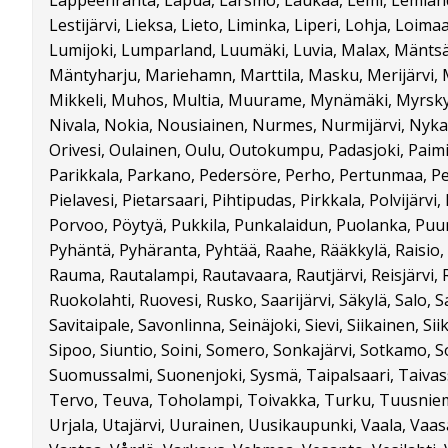
Lappeenranta, Lapua, Larsmo, Laukaa, Lemi, Lemland
Lestijärvi, Lieksa, Lieto, Liminka, Liperi, Lohja, Loima
Lumijoki, Lumparland, Luumäki, Luvia, Malax, Mäntsä
Mäntyharju, Mariehamn, Marttila, Masku, Merijärvi, 
Mikkeli, Muhos, Multia, Muurame, Mynämäki, Myrskyl
Nivala, Nokia, Nousiainen, Nurmes, Nurmijärvi, Nykar
Orivesi, Oulainen, Oulu, Outokumpu, Padasjoki, Paimi
Parikkala, Parkano, Pedersöre, Perho, Pertunmaa, Pe
Pielavesi, Pietarsaari, Pihtipudas, Pirkkala, Polvijärv
Porvoo, Pöytyä, Pukkila, Punkalaidun, Puolanka, Puum
Pyhäntä, Pyhäranta, Pyhtää, Raahe, Rääkkylä, Raisio,
Rauma, Rautalampi, Rautavaara, Rautjärvi, Reisjärvi, Ri
Ruokolahti, Ruovesi, Rusko, Saarijärvi, Säkylä, Salo, S
Savitaipale, Savonlinna, Seinäjoki, Sievi, Siikainen, Siika
Sipoo, Siuntio, Soini, Somero, Sonkajärvi, Sotkamo, S
Suomussalmi, Suonenjoki, Sysmä, Taipalsaari, Taiva
Tervo, Teuva, Toholampi, Toivakka, Turku, Tuusniemi
Urjala, Utajärvi, Uurainen, Uusikaupunki, Vaala, Vaas