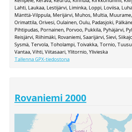
Kempele, Kerava, Keuruu, Kinnula, Kirkkonummi, Kivij
Lahti, Laukaa, Lestijärvi, Liminka, Loppi, Loviisa, Lu
Mänttä-Vilppula, Merijärvi, Muhos, Multia, Muurame, 
Orimattila, Orivesi, Oulainen, Oulu, Padasjoki, Pälkän
Pihtipudas, Pornainen, Porvoo, Pukkila, Pyhäjärvi, Py
Reisjärvi, Riihimäki, Rovaniemi, Saarijärvi, Sievi, Siikaj
Sysmä, Tervola, Toholampi, Toivakka, Tornio, Tuusu
Vantaa, Vihti, Viitasaari, Ylitornio, Ylivieska
Tallenna GPX-tiedostona
Rovaniemi 2000