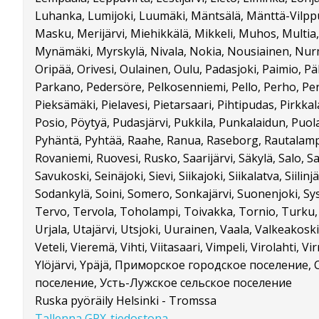
Luhanka, Lumijoki, Luumäki, Mäntsälä, Mänttä-Vilppu
Masku, Merijärvi, Miehikkälä, Mikkeli, Muhos, Mult
Mynämäki, Myrskylä, Nivala, Nokia, Nousiainen, Nurmi
Oripää, Orivesi, Oulainen, Oulu, Padasjoki, Paimio, P
Parkano, Pedersöre, Pelkosenniemi, Pello, Perho, Pe
Pieksämäki, Pielavesi, Pietarsaari, Pihtipudas, Pirkka
Posio, Pöytyä, Pudasjärvi, Pukkila, Punkalaidun, Puol
Pyhäntä, Pyhtää, Raahe, Ranua, Raseborg, Rautalampi,
Rovaniemi, Ruovesi, Rusko, Saarijärvi, Säkylä, Salo, S
Savukoski, Seinäjoki, Sievi, Siikajoki, Siikalatva, Siilinj
Sodankylä, Soini, Somero, Sonkajärvi, Suonenjoki, 
Tervo, Tervola, Toholampi, Toivakka, Tornio, Turku, 
Urjala, Utajärvi, Utsjoki, Uurainen, Vaala, Valkeakoski
Veteli, Vieremä, Vihti, Viitasaari, Vimpeli, Virolahti, Vir
Ylöjärvi, Ypäjä, Приморское городское поселение,
поселение, Усть-Лужское сельское поселение
Ruska pyöräily Helsinki - Tromssa
Tallenna GPX-tiedostona