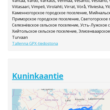
Vantaa, Vårdö, Varkaus, Vehmaa, Vesanto, Vesilahti, Ve
Viitasaari, Vimpeli, Virolahti, Virrat, Vörå, Ylivieska, Yl
Каменногорское городское поселение, Мийнальск
Приморское городское поселение, Светогорское 
Селезнёвское сельское поселение, Усть-Лужское 
Хийтольское сельское поселение, Элисенваарское
Turvaan
Tallenna GPX-tiedostona
Kuninkaantie