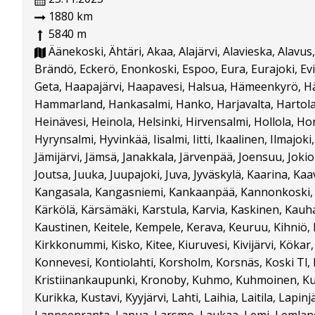
1880 km
5840 m
Äänekoski, Ähtäri, Akaa, Alajärvi, Alavieska, Alavus,
Brändö, Eckerö, Enonkoski, Espoo, Eura, Eurajoki, Evij
Geta, Haapajärvi, Haapavesi, Halsua, Hämeenkyrö, 
Hammarland, Hankasalmi, Hanko, Harjavalta, Hartola,
Heinävesi, Heinola, Helsinki, Hirvensalmi, Hollola, H
Hyrynsalmi, Hyvinkää, Iisalmi, Iitti, Ikaalinen, Ilmajoki
Jämijärvi, Jämsä, Janakkala, Järvenpää, Joensuu, Jokio
Joutsa, Juuka, Juupajoki, Juva, Jyväskylä, Kaarina, Kaav
Kangasala, Kangasniemi, Kankaanpää, Kannonkoski, K
Kärkölä, Kärsämäki, Karstula, Karvia, Kaskinen, Kauh
Kaustinen, Keitele, Kempele, Kerava, Keuruu, Kihniö, 
Kirkkonummi, Kisko, Kitee, Kiuruvesi, Kivijärvi, Köka
Konnevesi, Kontiolahti, Korsholm, Korsnäs, Koski Tl,
Kristiinankaupunki, Kronoby, Kuhmo, Kuhmoinen, Ku
Kurikka, Kustavi, Kyyjärvi, Lahti, Laihia, Laitila, Lapinj