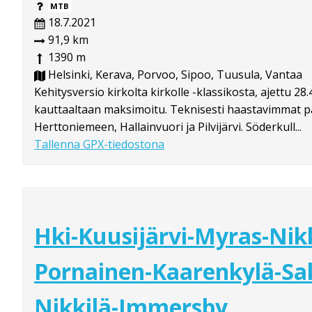
MTB
18.7.2021
91,9 km
1390 m
Helsinki, Kerava, Porvoo, Sipoo, Tuusula, Vantaa
Kehitysversio kirkolta kirkolle -klassikosta, ajettu 2
kauttaaltaan maksimoitu. Teknisesti haastavimmat pä
Herttoniemeen, Hallainvuori ja Pilvijärvi. Söderkull...
Tallenna GPX-tiedostona
Hki-Kuusijärvi-Myras-Nikk
Pornainen-Kaarenkylä-Sak
Nikkilä-Immersby