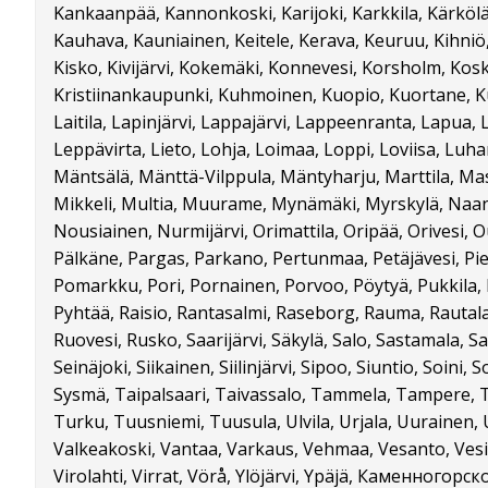
Kankaanpää, Kannonkoski, Karijoki, Karkkila, Kärkölä,
Kauhava, Kauniainen, Keitele, Kerava, Keuruu, Kihni
Kisko, Kivijärvi, Kokemäki, Konnevesi, Korsholm, Kosk
Kristiinankaupunki, Kuhmoinen, Kuopio, Kuortane, Kuri
Laitila, Lapinjärvi, Lappajärvi, Lappeenranta, Lapua,
Leppävirta, Lieto, Lohja, Loimaa, Loppi, Loviisa, Luh
Mäntsälä, Mänttä-Vilppula, Mäntyharju, Marttila, Mas
Mikkeli, Multia, Muurame, Mynämäki, Myrskylä, Naant
Nousiainen, Nurmijärvi, Orimattila, Oripää, Orivesi,
Pälkäne, Pargas, Parkano, Pertunmaa, Petäjävesi, Piek
Pomarkku, Pori, Pornainen, Porvoo, Pöytyä, Pukkila,
Pyhtää, Raisio, Rantasalmi, Raseborg, Rauma, Rautala
Ruovesi, Rusko, Saarijärvi, Säkylä, Salo, Sastamala, S
Seinäjoki, Siikainen, Siilinjärvi, Sipoo, Siuntio, Soini
Sysmä, Taipalsaari, Taivassalo, Tammela, Tampere, 
Turku, Tuusniemi, Tuusula, Ulvila, Urjala, Uurainen,
Valkeakoski, Vantaa, Varkaus, Vehmaa, Vesanto, Vesilah
Virolahti, Virrat, Vörå, Ylöjärvi, Ypäjä, Каменногор