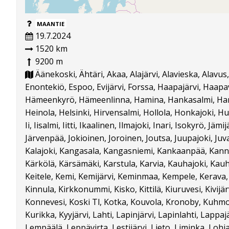
MAANTIE
19.7.2024
1520 km
9200 m
Äänekoski, Ähtäri, Akaa, Alajärvi, Alavieska, Alavus,
Enontekiö, Espoo, Evijärvi, Forssa, Haapajärvi, Haapa
Hämeenkyrö, Hämeenlinna, Hamina, Hankasalmi, Harto
Heinola, Helsinki, Hirvensalmi, Hollola, Honkajoki, H
Ii, Iisalmi, Iitti, Ikaalinen, Ilmajoki, Inari, Isokyrö, Jäm
Järvenpää, Jokioinen, Joroinen, Joutsa, Juupajoki, Juva
Kalajoki, Kangasala, Kangasniemi, Kankaanpää, Kann
Kärkölä, Kärsämäki, Karstula, Karvia, Kauhajoki, Kau
Keitele, Kemi, Kemijärvi, Keminmaa, Kempele, Kerava,
Kinnula, Kirkkonummi, Kisko, Kittilä, Kiuruvesi, Kivijä
Konnevesi, Koski Tl, Kotka, Kouvola, Kronoby, Kuhm
Kurikka, Kyyjärvi, Lahti, Lapinjärvi, Lapinlahti, Lappa
Lempäälä, Leppävirta, Lestijärvi, Lieto, Liminka, Lohja