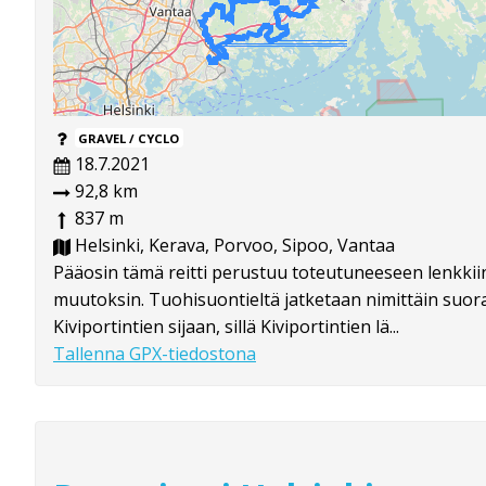
GRAVEL / CYCLO
18.7.2021
92,8 km
837 m
Helsinki, Kerava, Porvoo, Sipoo, Vantaa
Pääosin tämä reitti perustuu toteutuneeseen lenkkiin
muutoksin. Tuohisuontieltä jatketaan nimittäin suora
Kiviportintien sijaan, sillä Kiviportintien lä...
Tallenna GPX-tiedostona