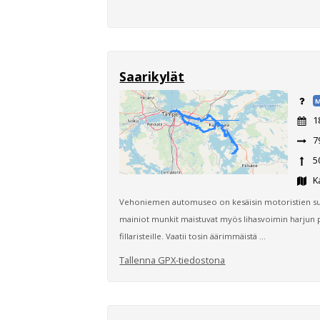
Saarikylät
M
1
7
5
K
Vehoniemen automuseo on kesäisin motoristien su
mainiot munkit maistuvat myös lihasvoimin harjun 
fillaristeille. Vaatii tosin äärimmäistä ...
Tallenna GPX-tiedostona