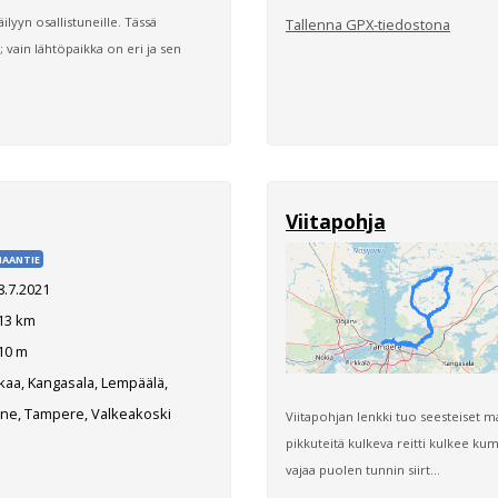
ilyyn osallistuneille. Tässä
Tallenna GPX-tiedostona
; vain lähtöpaikka on eri ja sen
Viitapohja
AANTIE
8.7.2021
13 km
10 m
aa, Kangasala, Lempäälä,
äne, Tampere, Valkeakoski
Viitapohjan lenkki tuo seesteiset ma
pikkuteitä kulkeva reitti kulkee ku
vajaa puolen tunnin siirt...