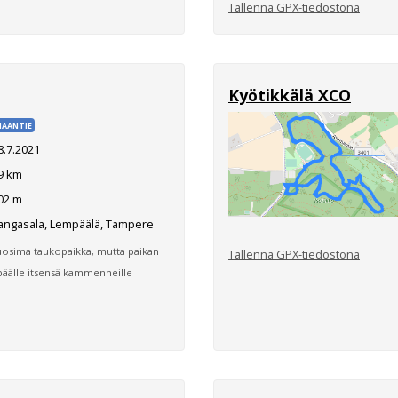
Tallenna GPX-tiedostona
Kyötikkälä XCO
AANTIE
8.7.2021
9 km
02 m
angasala, Lempäälä, Tampere
osima taukopaikka, mutta paikan
Tallenna GPX-tiedostona
päälle itsensä kammenneille