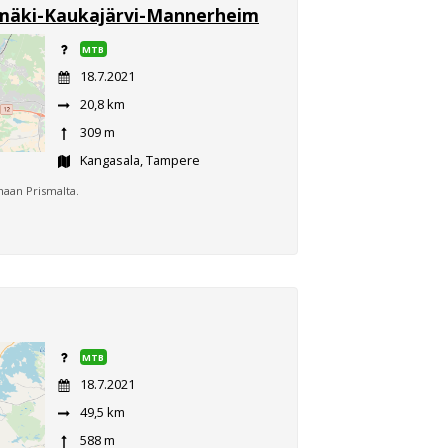
mäki-Kaukajärvi-Mannerheim
MTB
18.7.2021
20,8 km
309 m
Kangasala, Tampere
maan Prismalta.
MTB
18.7.2021
49,5 km
588 m