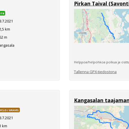
Pirkan Taival (Savont
MTB
8.7.2021
2,5 km
62 m
angasala
Helppoa/helpohkoa polkua ja osittai
Tallenna GPX-tiedostona
Kangasalan taajaman
YCLO / GRAVEL
8.7.2021
1 km