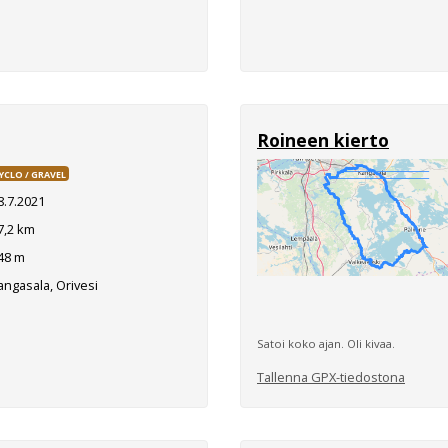
Roineen kierto
YCLO / GRAVEL
8.7.2021
7,2 km
48 m
ngasala, Orivesi
Satoi koko ajan. Oli kivaa.
Tallenna GPX-tiedostona