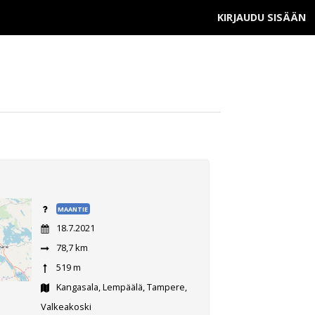
KIRJAUDU SISÄÄN
MAANTIE
18.7.2021
78,7 km
519 m
Kangasala, Lempäälä, Tampere,
Valkeakoski