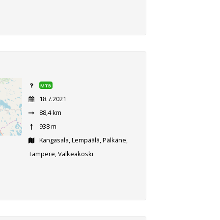
MTB
18.7.2021
88,4 km
938 m
Kangasala, Lempäälä, Pälkäne,
Tampere, Valkeakoski