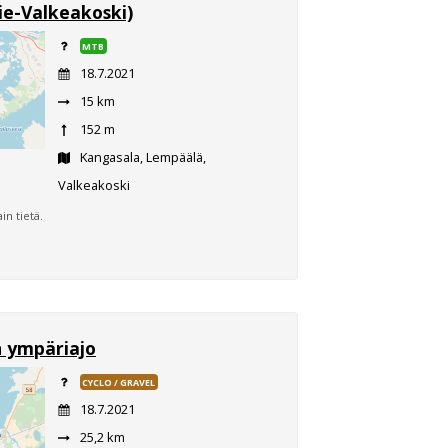
ie-Valkeakoski)
MTB
18.7.2021
15 km
152 m
Kangasala, Lempäälä,
Valkeakoski
n tietä.
 ympäriajo
CYCLO / GRAVEL
18.7.2021
25,2 km