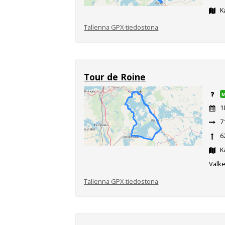
K
Tallenna GPX-tiedostona
Tour de Roine
1
7
6
Ka
Valk
Tallenna GPX-tiedostona