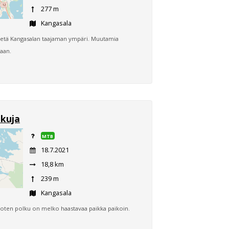
277 m
Kangasala
atietä Kangasalan taajaman ympäri. Muutamia
aan.
lkuja
MTB
18.7.2021
18,8 km
239 m
Kangasala
 joten polku on melko haastavaa paikka paikoin.