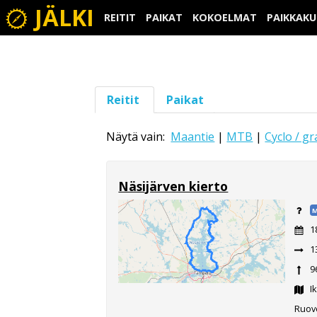
JÄLKI
REITIT
PAIKAT
KOKOELMAT
PAIKKAK
Reitit
Paikat
Näytä vain:
Maantie
|
MTB
|
Cyclo / gr
Näsijärven kierto
M
1
1
9
Ik
Ruove