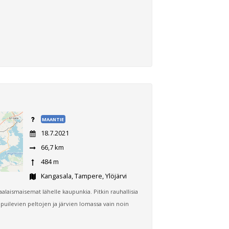
MAANTIE
18.7.2021
66,7 km
484 m
Kangasala, Tampere, Ylöjärvi
alaismaisemat lähelle kaupunkia. Pitkin rauhallisia
mpuilevien peltojen ja järvien lomassa vain noin