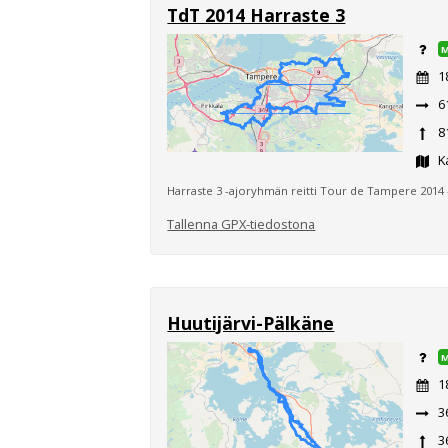
TdT 2014 Harraste 3
1
6
8
Ka
Harraste 3 -ajoryhmän reitti Tour de Tampere 201
Tallenna GPX-tiedostona
Huutijärvi-Pälkäne
1
3
3