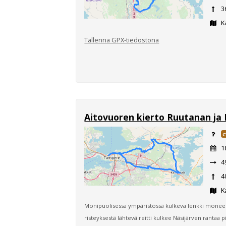
3
K
Tallenna GPX-tiedostona
Aitovuoren kierto Ruutanan ja
C
1
4
4
K
Monipuolisessa ympäristössä kulkeva lenkki mon
risteyksestä lähtevä reitti kulkee Näsijärven rantaa 