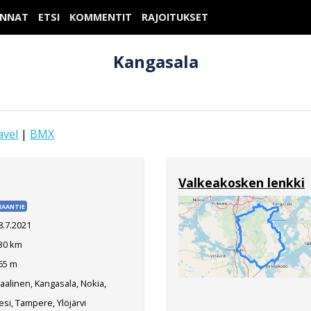
UNNAT
ETSI
KOMMENTIT
RAJOITUKSET
Kangasala
avel
|
BMX
Valkeakosken lenkki
AANTIE
8.7.2021
30 km
65 m
aalinen, Kangasala, Nokia,
si, Tampere, Ylöjärvi