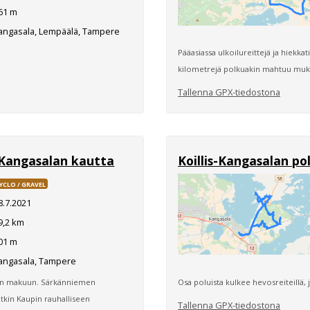
61 m
angasala, Lempäälä, Tampere
Pääasiassa ulkoilureittejä ja hiekk
kilometrejä polkuakin mahtuu muk
Tallenna GPX-tiedostona
 Kangasalan kautta
Koillis-Kangasalan po
YCLO / GRAVEL
8.7.2021
9,2 km
01 m
angasala, Tampere
een makuun. Särkänniemen
Osa poluista kulkee hevosreiteillä,
pitkin Kaupin rauhalliseen
Tallenna GPX-tiedostona