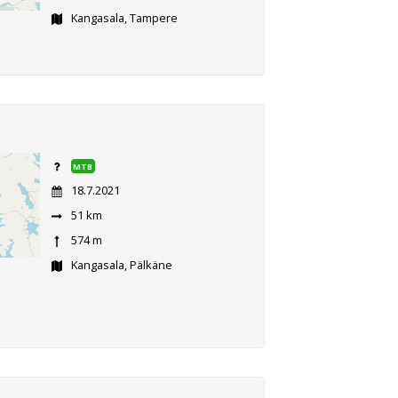
Kangasala, Tampere
MTB
18.7.2021
51 km
574 m
Kangasala, Pälkäne