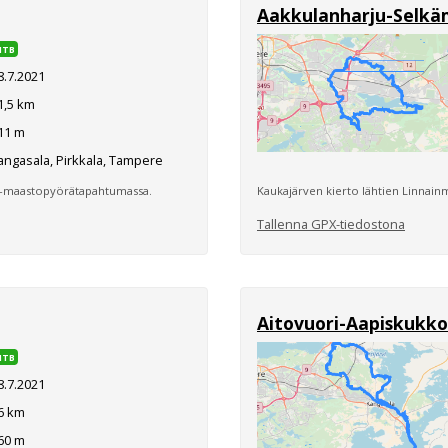
Aakkulanharju-Selkä
MTB
8.7.2021
1,5 km
11 m
ngasala, Pirkkala, Tampere
4 -maastopyörätapahtumassa.
Kaukajärven kierto lähtien Linnain
Tallenna GPX-tiedostona
Aitovuori-Aapiskukko
MTB
8.7.2021
6 km
60 m