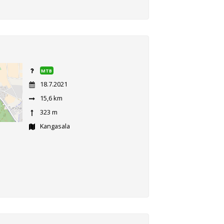
MTB
18.7.2021
15,6 km
323 m
Kangasala