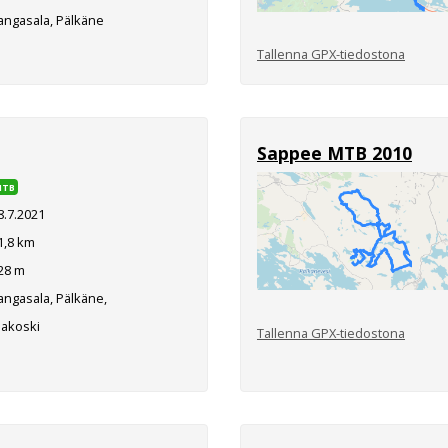
angasala, Pälkäne
Tallenna GPX-tiedostona
Sappee MTB 2010
MTB
8.7.2021
1,8 km
28 m
ngasala, Pälkäne,
eakoski
Tallenna GPX-tiedostona