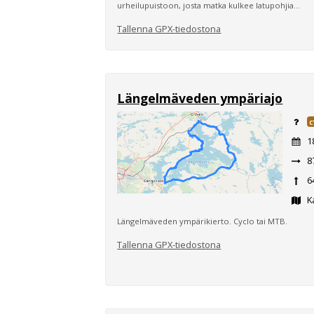
urheilupuistoon, josta matka kulkee latupohjia...
Tallenna GPX-tiedostona
Längelmäveden ympäriajo
C
1
8
6
Ka
Längelmäveden ympärikierto. Cyclo tai MTB.
Tallenna GPX-tiedostona