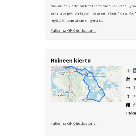
Näsijärven kierto on tuttu reitti monille Pirkan Pyörä
esiteltävä jälki on käytännössä sama kuin "Klassikko"
myötä loppumatkan siirtymä t...
Tallenna GPX-tiedostona
Roineen kierto
M
1
1
7
Ak
Pälk
Tallenna GPX-tiedostona