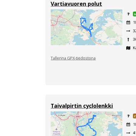
Vartiavuoren polut
1
3
3
K
Tallenna GPX-tiedostona
Taivalpirtin cyclolenkki
C
1
4