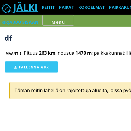
JÄLKI
REITIT
PAIKAT
KOKOELMAT
PAIKKAKU
KIRJAUDU SISÄÄN
Menu
df
Pituus
263 km
; nousua
1470 m
; paikkakunnat:
H
MAANTIE
TALLENNA GPX
Tämän reitin lähellä on rajoitettuja alueita, joissa pyör