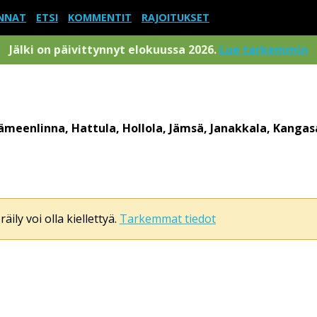
NNAT
ETSI
KOMMENTIT
RAJOITUKSET
Jälki on päivittynnyt elokuussa 2026.
Lue tarkemmin
ämeenlinna, Hattula, Hollola, Jämsä, Janakkala, Kangasa
äily voi olla kiellettyä.
Tarkemmat tiedot