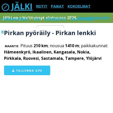
JÄLKI
REITIT
PAIKAT
KOKOELMAT
Jälki on päivittynnyt elokuussa 2026.
Lue tarkemmin
PAIKKAKUNNAT
ETSI
KOMMENTIT
RAJOITUKSET
Pirkan pyöräily - Pirkan lenkki
KIRJAUDU SISÄÄN
Menu
Pituus
210 km
; nousua
1410 m
; paikkakunnat:
MAANTIE
Hämeenkyrö, Ikaalinen, Kangasala, Nokia,
Pirkkala, Ruovesi, Sastamala, Tampere, Ylöjärvi
TALLENNA GPX