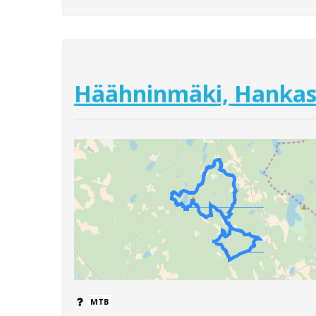
Häähninmäki, Hankasa
MTB