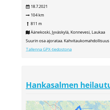
18.7.2021
104 km
811 m
Äänekoski, Jyväskylä, Konnevesi, Laukaa
Suurin osa ajorataa. Kahvitaukomahdollisuus 
Tallenna GPX-tiedostona
Hankasalmen heilaut