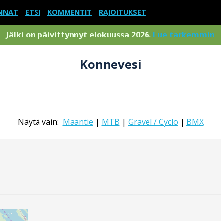
NNAT
ETSI
KOMMENTIT
RAJOITUKSET
Jälki on päivittynnyt elokuussa 2026.
Lue tarkemmin
Konnevesi
Näytä vain:
Maantie
|
MTB
|
Gravel / Cyclo
|
BMX