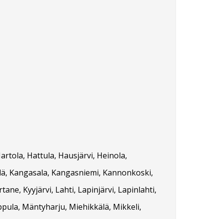
rtola, Hattula, Hausjärvi, Heinola,
skylä, Kangasala, Kangasniemi, Kannonkoski,
ane, Kyyjärvi, Lahti, Lapinjärvi, Lapinlahti,
pula, Mäntyharju, Miehikkälä, Mikkeli,