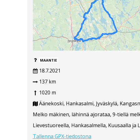
MAANTIE
18.7.2021
137 km
1020 m
Äänekoski, Hankasalmi, Jyväskylä, Kangasn
Melko mäkinen, lähinnä ajorataa, 9-tiellä me
Lievestuoreella, Hankasalmella, Kuusaalla ja La
Tallenna GPX-tiedostona