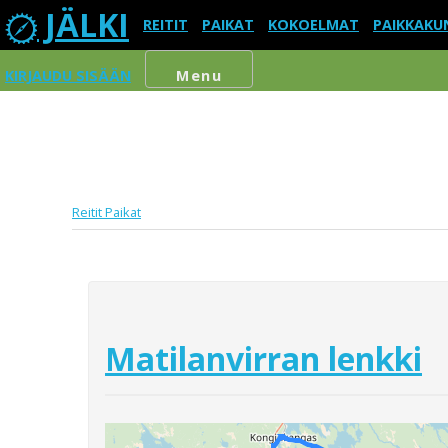
JÄLKI
REITIT
PAIKAT
KOKOELMAT
PAIKKAKU
KIRJAUDU SISÄÄN
Menu
Reitit
Paikat
Matilanvirran lenkki