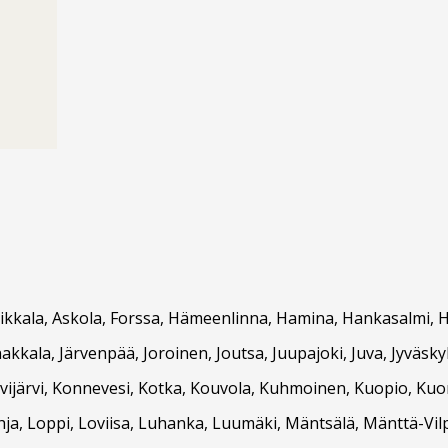
Asikkala, Askola, Forssa, Hämeenlinna, Hamina, Hankasalmi, Ha
Janakkala, Järvenpää, Joroinen, Joutsa, Juupajoki, Juva, Jyvä
ivijärvi, Konnevesi, Kotka, Kouvola, Kuhmoinen, Kuopio, Kuort
ja, Loppi, Loviisa, Luhanka, Luumäki, Mäntsälä, Mänttä-Vilp