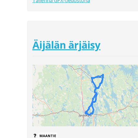
Tallenna GPX-tiedostona
Äijälän ärjäisy
MAANTIE