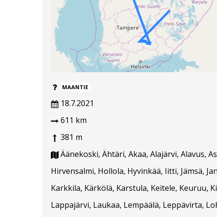
MAANTIE
18.7.2021
611 km
381 m
Äänekoski, Ähtäri, Akaa, Alajärvi, Alavus, 
Hirvensalmi, Hollola, Hyvinkää, Iitti, Jämsä, 
Karkkila, Kärkölä, Karstula, Keitele, Keuruu, K
Lappajärvi, Laukaa, Lempäälä, Leppävirta, Loh