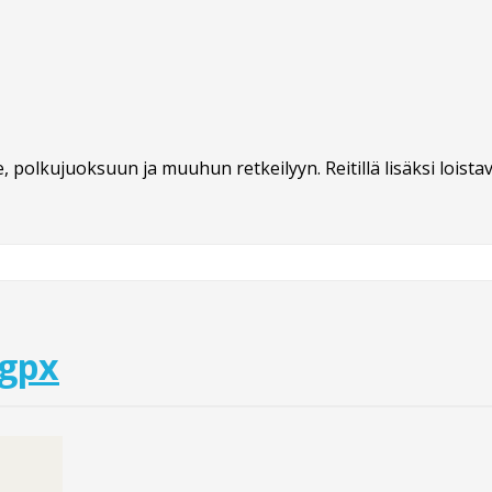
, polkujuoksuun ja muuhun retkeilyyn. Reitillä lisäksi loista
.gpx