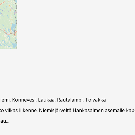
iemi, Konnevesi, Laukaa, Rautalampi, Toivakka
lko vilkas liikenne. Niemisjärveltä Hankasalmen asemalle ka
u...