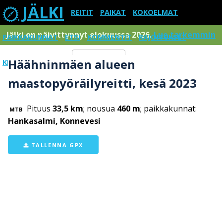
JÄLKI
REITIT
PAIKAT
KOKOELMAT
Jälki on päivittynnyt elokuussa 2026.
Lue tarkemmin
PAIKKAKUNNAT
ETSI
KOMMENTIT
RAJOITUKSET
Häähninmäen alueen
KIRJAUDU SISÄÄN
Menu
maastopyöräilyreitti, kesä 2023
Pituus
33,5 km
; nousua
460 m
; paikkakunnat:
MTB
Hankasalmi, Konnevesi
TALLENNA GPX