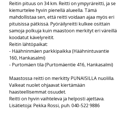
Reitin pituus on 34 km. Reitti on ympyräreitti, ja se
kiemurtelee hyvin pienellä alueella. Tämä
mahdollistaa sen, että reitti voidaan ajaa myös eri
pituisissa pätkissä. Pyöräilyreitti kulkee osittain
samoja polkuja kuin maastoon merkityt eri väreillä
koodatut kävelyreitit.
Reitin lähtöpaikat:
- Häähninmäen parkkipaikka (Häähnintuvantie
160, Hankasalmi)
- Purtomäen tila (Purtomäentie 416, Hankasalmi)
Maastossa reitti on merkitty PUNAISILLA nuolilla.
Valkeat nuolet ohjaavat kiertämään
haasteellisemmat osuudet.
Reitti on hyvin vaihteleva ja helposti ajettava.
Lisätietoja: Pekka Rossi, puh. 040-522 9886