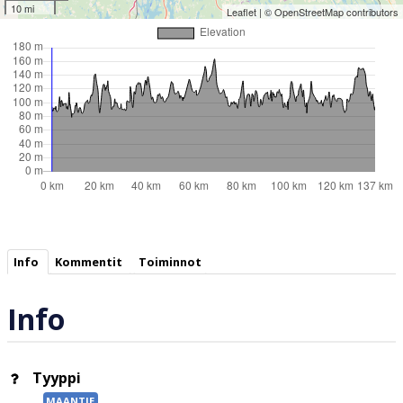
10 mi
Leaflet
| ©
OpenStreetMap
contributors
Info
Kommentit
Toiminnot
Info
Tyyppi
MAANTIE