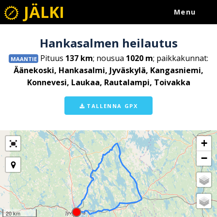
JÄLKI
Menu
Hankasalmen heilautus
Pituus
137 km
; nousua
1020 m
; paikkakunnat:
MAANTIE
Äänekoski, Hankasalmi, Jyväskylä, Kangasniemi,
Konnevesi, Laukaa, Rautalampi, Toivakka
TALLENNA GPX
+
−
20 km