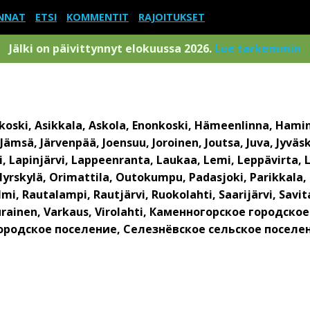
NNAT
ETSI
KOMMENTIT
RAJOITUKSET
Jälki on päivittynnyt elokuussa 2026.
Lue tarkemmin
oski, Asikkala, Askola, Enonkoski, Hämeenlinna, Hamin
, Jämsä, Järvenpää, Joensuu, Joroinen, Joutsa, Juva, Jyvä
, Lapinjärvi, Lappeenranta, Laukaa, Lemi, Leppävirta, L
yrskylä, Orimattila, Outokumpu, Padasjoki, Parikkala,
i, Rautalampi, Rautjärvi, Ruokolahti, Saarijärvi, Savit
 Uurainen, Varkaus, Virolahti, Каменногорское городс
ородское поселение, Селезнёвское сельское поселе