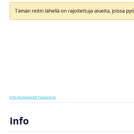
Tämän reitin lähellä on rajoitettuja alueita, joissa pyör
Info
Kommentit
Toiminnot
Info