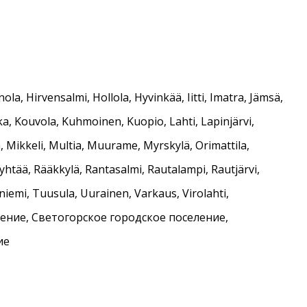
a, Hirvensalmi, Hollola, Hyvinkää, Iitti, Imatra, Jämsä,
ka, Kouvola, Kuhmoinen, Kuopio, Lahti, Lapinjärvi,
 Mikkeli, Multia, Muurame, Myrskylä, Orimattila,
htää, Rääkkylä, Rantasalmi, Rautalampi, Rautjärvi,
niemi, Tuusula, Uurainen, Varkaus, Virolahti,
ение, Светогорское городское поселение,
ие