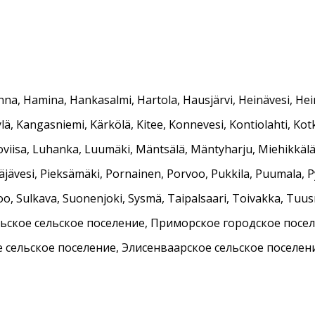
a, Hamina, Hankasalmi, Hartola, Hausjärvi, Heinävesi, Heinol
ylä, Kangasniemi, Kärkölä, Kitee, Konnevesi, Kontiolahti, Kot
oviisa, Luhanka, Luumäki, Mäntsälä, Mäntyharju, Miehikkälä,
ävesi, Pieksämäki, Pornainen, Porvoo, Pukkila, Puumala, Py
ipoo, Sulkava, Suonenjoki, Sysmä, Taipalsaari, Toivakka, Tuus
ское сельское поселение, Приморское городское посел
е сельское поселение, Элисенваарское сельское поселен