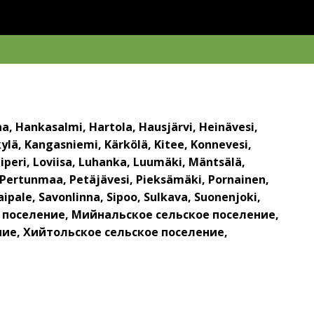
a, Hankasalmi, Hartola, Hausjärvi, Heinävesi,
skylä, Kangasniemi, Kärkölä, Kitee, Konnevesi,
iperi, Loviisa, Luhanka, Luumäki, Mäntsälä,
 Pertunmaa, Petäjävesi, Pieksämäki, Pornainen,
aipale, Savonlinna, Sipoo, Sulkava, Suonenjoki,
кое поселение, Мийнальское сельское поселение,
ние, Хийтольское сельское поселение,