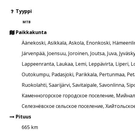
Tyyppi
MTB
Paikkakunta
Äänekoski, Asikkala, Askola, Enonkoski, Hämeenlinn
Järvenpää, Joensuu, Joroinen, Joutsa, Juva, Jyväsk
Lappeenranta, Laukaa, Lemi, Leppävirta, Liperi, L
Outokumpu, Padasjoki, Parikkala, Pertunmaa, Petäj
Ruokolahti, Saarijärvi, Savitaipale, Savonlinna, S
Каменногорское городское поселение, Мийналь
Селезнёвское сельское поселение, Хийтольско
Pituus
665 km