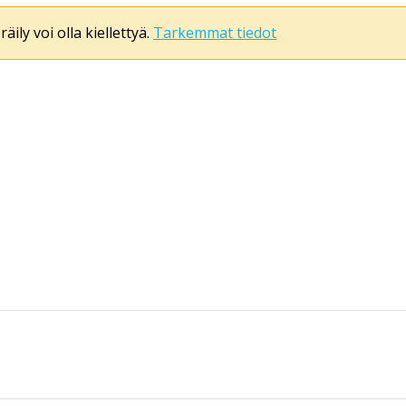
äily voi olla kiellettyä.
Tarkemmat tiedot