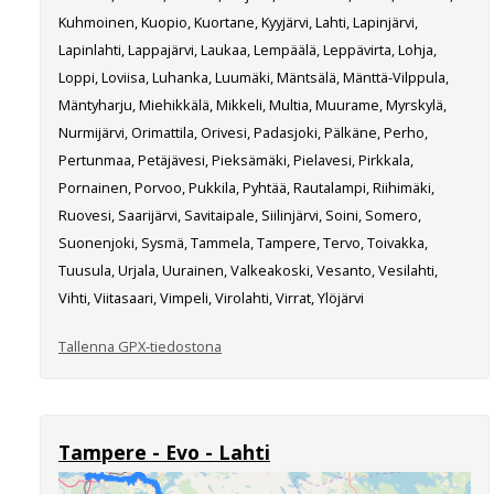
Kuhmoinen, Kuopio, Kuortane, Kyyjärvi, Lahti, Lapinjärvi,
Lapinlahti, Lappajärvi, Laukaa, Lempäälä, Leppävirta, Lohja,
Loppi, Loviisa, Luhanka, Luumäki, Mäntsälä, Mänttä-Vilppula,
Mäntyharju, Miehikkälä, Mikkeli, Multia, Muurame, Myrskylä,
Nurmijärvi, Orimattila, Orivesi, Padasjoki, Pälkäne, Perho,
Pertunmaa, Petäjävesi, Pieksämäki, Pielavesi, Pirkkala,
Pornainen, Porvoo, Pukkila, Pyhtää, Rautalampi, Riihimäki,
Ruovesi, Saarijärvi, Savitaipale, Siilinjärvi, Soini, Somero,
Suonenjoki, Sysmä, Tammela, Tampere, Tervo, Toivakka,
Tuusula, Urjala, Uurainen, Valkeakoski, Vesanto, Vesilahti,
Vihti, Viitasaari, Vimpeli, Virolahti, Virrat, Ylöjärvi
Tallenna GPX-tiedostona
Tampere - Evo - Lahti