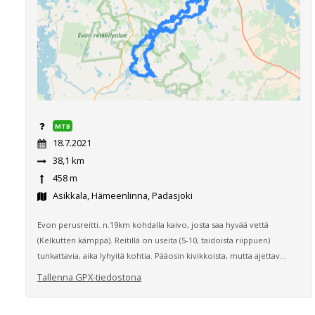
MTB
18.7.2021
38,1 km
458 m
Asikkala, Hämeenlinna, Padasjoki
Evon perusreitti. n.19km kohdalla kaivo, josta saa hyvää vettä
(Kelkutten kämppä). Reitillä on useita (5-10, taidoista riippuen)
tunkattavia, aika lyhyitä kohtia. Pääosin kivikkoista, mutta ajettav...
Tallenna GPX-tiedostona