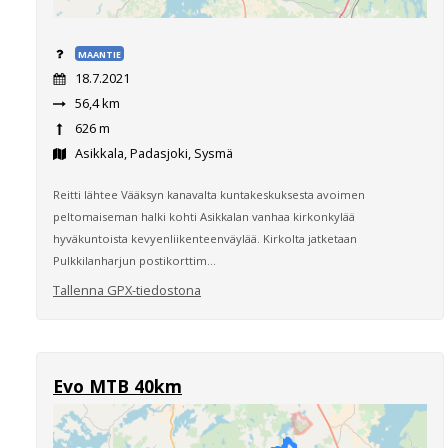
MAANTIE
18.7.2021
56,4 km
626 m
Asikkala, Padasjoki, Sysmä
Reitti lähtee Vääksyn kanavalta kuntakeskuksesta avoimen
peltomaiseman halki kohti Asikkalan vanhaa kirkonkylää
hyväkuntoista kevyenliikenteenväylää. Kirkolta jatketaan
Pulkkilanharjun postikorttim...
Tallenna GPX-tiedostona
Evo MTB 40km