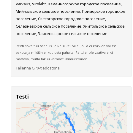
Varkaus, Virolahti, Каменногорское городское поселение,
Мийнальское сельское поселение, Приморское городское
поселение, Светогорское городское поселение,
Селезнёвское сельское поселение, Хийтольское сельское
поселение, Элисенваарское сельское поселение
Reitti soveltuu todellisille Reisi Reijoille, joilla ei korvien välissä
pakota ja mikään ei kuulosta pahalta. Reitti ei ole vaativa eikä
raastava, mutta takuu varmasti ikimuistoinen
Tallenna GPX-tiedostona
Testi