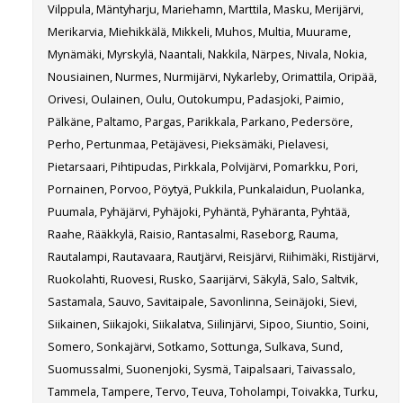
Vilppula, Mäntyharju, Mariehamn, Marttila, Masku, Merijärvi,
Merikarvia, Miehikkälä, Mikkeli, Muhos, Multia, Muurame,
Mynämäki, Myrskylä, Naantali, Nakkila, Närpes, Nivala, Nokia,
Nousiainen, Nurmes, Nurmijärvi, Nykarleby, Orimattila, Oripää,
Orivesi, Oulainen, Oulu, Outokumpu, Padasjoki, Paimio,
Pälkäne, Paltamo, Pargas, Parikkala, Parkano, Pedersöre,
Perho, Pertunmaa, Petäjävesi, Pieksämäki, Pielavesi,
Pietarsaari, Pihtipudas, Pirkkala, Polvijärvi, Pomarkku, Pori,
Pornainen, Porvoo, Pöytyä, Pukkila, Punkalaidun, Puolanka,
Puumala, Pyhäjärvi, Pyhäjoki, Pyhäntä, Pyhäranta, Pyhtää,
Raahe, Rääkkylä, Raisio, Rantasalmi, Raseborg, Rauma,
Rautalampi, Rautavaara, Rautjärvi, Reisjärvi, Riihimäki, Ristijärvi,
Ruokolahti, Ruovesi, Rusko, Saarijärvi, Säkylä, Salo, Saltvik,
Sastamala, Sauvo, Savitaipale, Savonlinna, Seinäjoki, Sievi,
Siikainen, Siikajoki, Siikalatva, Siilinjärvi, Sipoo, Siuntio, Soini,
Somero, Sonkajärvi, Sotkamo, Sottunga, Sulkava, Sund,
Suomussalmi, Suonenjoki, Sysmä, Taipalsaari, Taivassalo,
Tammela, Tampere, Tervo, Teuva, Toholampi, Toivakka, Turku,