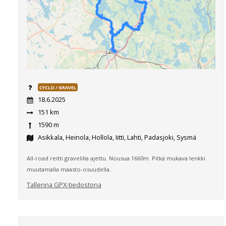
CYCLO / GRAVEL
18.6.2025
151 km
1590 m
Asikkala, Heinola, Hollola, Iitti, Lahti, Padasjoki, Sysmä
All-road reitti gravelilla ajettu. Nousua 1660m. Pitkä mukava lenkki
muutamalla maasto-osuudella.
Tallenna GPX-tiedostona