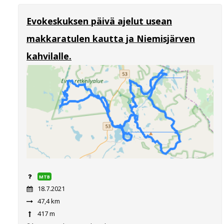
Evokeskuksen päivä ajelut usean
makkaratulen kautta ja Niemisjärven
kahvilalle.
MTB
18.7.2021
47,4 km
417 m