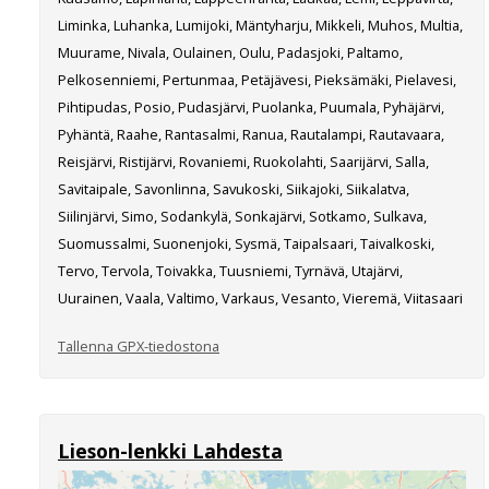
Liminka, Luhanka, Lumijoki, Mäntyharju, Mikkeli, Muhos, Multia,
Muurame, Nivala, Oulainen, Oulu, Padasjoki, Paltamo,
Pelkosenniemi, Pertunmaa, Petäjävesi, Pieksämäki, Pielavesi,
Pihtipudas, Posio, Pudasjärvi, Puolanka, Puumala, Pyhäjärvi,
Pyhäntä, Raahe, Rantasalmi, Ranua, Rautalampi, Rautavaara,
Reisjärvi, Ristijärvi, Rovaniemi, Ruokolahti, Saarijärvi, Salla,
Savitaipale, Savonlinna, Savukoski, Siikajoki, Siikalatva,
Siilinjärvi, Simo, Sodankylä, Sonkajärvi, Sotkamo, Sulkava,
Suomussalmi, Suonenjoki, Sysmä, Taipalsaari, Taivalkoski,
Tervo, Tervola, Toivakka, Tuusniemi, Tyrnävä, Utajärvi,
Uurainen, Vaala, Valtimo, Varkaus, Vesanto, Vieremä, Viitasaari
Tallenna GPX-tiedostona
Lieson-lenkki Lahdesta