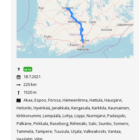
MTB
18.7.2021
220 km
1520 m
Akaa, Espoo, Forssa, Hämeenlinna, Hattula, Hausjärvi,
Helsinki, Hyvinkää, Janakkala, Kangasala, Karkkila, Kauniainen,
Kirkkonummi, Lempäälä, Lohja, Loppi, Nurmijärvi, Padasjoki,
Pälkäne, Pirkkala, Raseborg, Riihimäki, Salo, Siuntio, Somero,
Tammela, Tampere, Tuusula, Urjala, Valkeakoski, Vantaa,
Vesilahti, Vihti