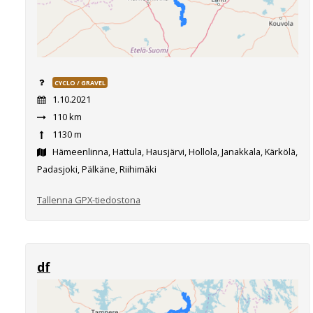
CYCLO / GRAVEL
1.10.2021
110 km
1130 m
Hämeenlinna, Hattula, Hausjärvi, Hollola, Janakkala, Kärkölä,
Padasjoki, Pälkäne, Riihimäki
Tallenna GPX-tiedostona
df