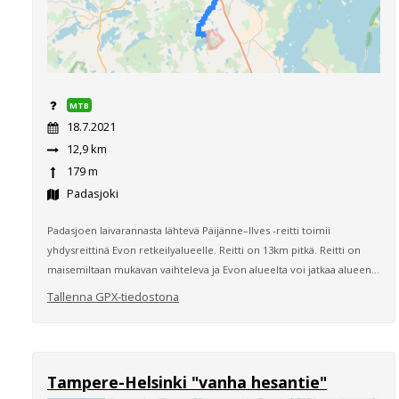
MTB
18.7.2021
12,9 km
179 m
Padasjoki
Padasjoen laivarannasta lähtevä Päijänne–Ilves -reitti toimii
yhdysreittinä Evon retkeilyalueelle. Reitti on 13km pitkä. Reitti on
maisemiltaan mukavan vaihteleva ja Evon alueelta voi jatkaa alueen...
Tallenna GPX-tiedostona
Tampere-Helsinki "vanha hesantie"