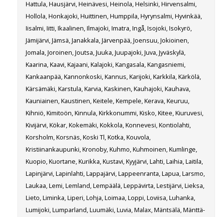
Hattula, Hausjärvi, Heinävesi, Heinola, Helsinki, Hirvensalmi,
Hollola, Honkajoki, Huittinen, Humppila, Hyrynsalmi, Hyvinkää,
Iisalmi, Iitti, Ikaalinen, Ilmajoki, Imatra, Ingå, Isojoki, Isokyrö,
Jämijärvi, Jämsä, Janakkala, Järvenpää, Joensuu, Jokioinen,
Jomala, Joroinen, Joutsa, Juuka, Juupajoki, Juva, Jyväskylä,
Kaarina, Kaavi, Kajaani, Kalajoki, Kangasala, Kangasniemi,
Kankaanpää, Kannonkoski, Kannus, Karijoki, Karkkila, Kärkölä,
Kärsämäki, Karstula, Karvia, Kaskinen, Kauhajoki, Kauhava,
Kauniainen, Kaustinen, Keitele, Kempele, Kerava, Keuruu,
Kihniö, Kimitoön, Kinnula, Kirkkonummi, Kisko, Kitee, Kiuruvesi,
Kivijärvi, Kökar, Kokemäki, Kokkola, Konnevesi, Kontiolahti,
Korsholm, Korsnäs, Koski Tl, Kotka, Kouvola,
Kristiinankaupunki, Kronoby, Kuhmo, Kuhmoinen, Kumlinge,
Kuopio, Kuortane, Kurikka, Kustavi, Kyyjärvi, Lahti, Laihia, Laitila,
Lapinjärvi, Lapinlahti, Lappajärvi, Lappeenranta, Lapua, Larsmo,
Laukaa, Lemi, Lemland, Lempäälä, Leppävirta, Lestijärvi, Lieksa,
Lieto, Liminka, Liperi, Lohja, Loimaa, Loppi, Loviisa, Luhanka,
Lumijoki, Lumparland, Luumäki, Luvia, Malax, Mäntsälä, Mänttä-