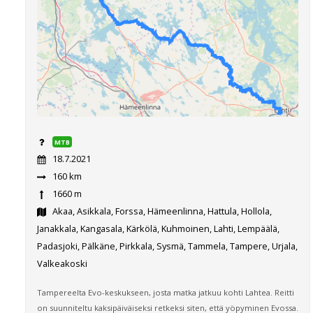
MTB
18.7.2021
160 km
1660 m
Akaa, Asikkala, Forssa, Hämeenlinna, Hattula, Hollola,
Janakkala, Kangasala, Kärkölä, Kuhmoinen, Lahti, Lempäälä,
Padasjoki, Pälkäne, Pirkkala, Sysmä, Tammela, Tampere, Urjala,
Valkeakoski
Tampereelta Evo-keskukseen, josta matka jatkuu kohti Lahtea. Reitti
on suunniteltu kaksipäiväiseksi retkeksi siten, että yöpyminen Evossa.