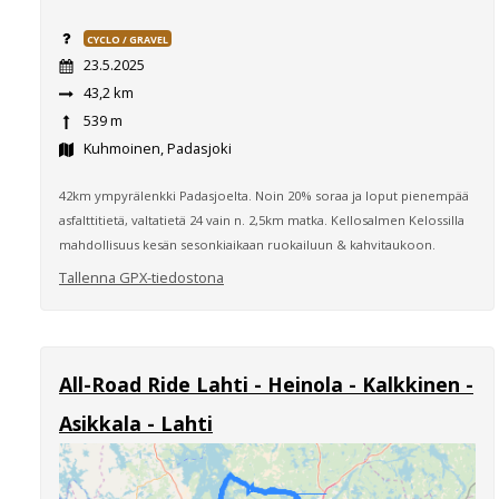
CYCLO / GRAVEL
23.5.2025
43,2 km
539 m
Kuhmoinen, Padasjoki
42km ympyrälenkki Padasjoelta. Noin 20% soraa ja loput pienempää
asfalttitietä, valtatietä 24 vain n. 2,5km matka. Kellosalmen Kelossilla
mahdollisuus kesän sesonkiaikaan ruokailuun & kahvitaukoon.
Tallenna GPX-tiedostona
All-Road Ride Lahti - Heinola - Kalkkinen -
Asikkala - Lahti