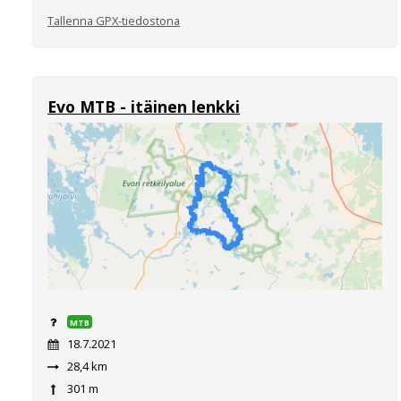
Tallenna GPX-tiedostona
Evo MTB - itäinen lenkki
MTB
18.7.2021
28,4 km
301 m