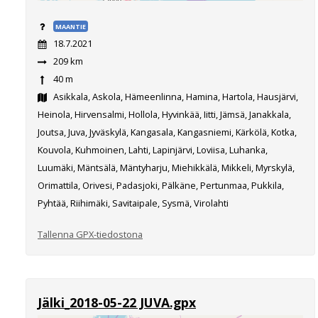
MAANTIE
18.7.2021
209 km
40 m
Asikkala, Askola, Hämeenlinna, Hamina, Hartola, Hausjärvi,
Heinola, Hirvensalmi, Hollola, Hyvinkää, Iitti, Jämsä, Janakkala,
Joutsa, Juva, Jyväskylä, Kangasala, Kangasniemi, Kärkölä, Kotka,
Kouvola, Kuhmoinen, Lahti, Lapinjärvi, Loviisa, Luhanka,
Luumäki, Mäntsälä, Mäntyharju, Miehikkälä, Mikkeli, Myrskylä,
Orimattila, Orivesi, Padasjoki, Pälkäne, Pertunmaa, Pukkila,
Pyhtää, Riihimäki, Savitaipale, Sysmä, Virolahti
Tallenna GPX-tiedostona
Jälki_2018-05-22 JUVA.gpx