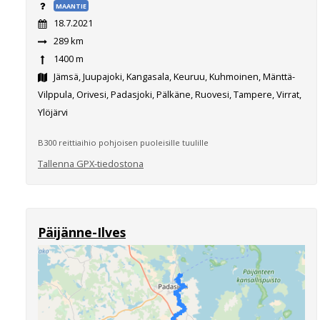
MAANTIE
18.7.2021
289 km
1400 m
Jämsä, Juupajoki, Kangasala, Keuruu, Kuhmoinen, Mänttä-
Vilppula, Orivesi, Padasjoki, Pälkäne, Ruovesi, Tampere, Virrat,
Ylöjärvi
B300 reittiaihio pohjoisen puoleisille tuulille
Tallenna GPX-tiedostona
Päijänne-Ilves