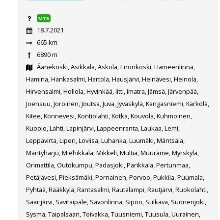
MTB
18.7.2021
665 km
6890 m
Äänekoski, Asikkala, Askola, Enonkoski, Hämeenlinna,
Hamina, Hankasalmi, Hartola, Hausjärvi, Heinävesi, Heinola,
Hirvensalmi, Hollola, Hyvinkää, Iitti, Imatra, Jämsä, Järvenpää,
Joensuu, Joroinen, Joutsa, Juva, Jyväskylä, Kangasniemi, Kärkölä,
Kitee, Konnevesi, Kontiolahti, Kotka, Kouvola, Kuhmoinen,
Kuopio, Lahti, Lapinjärvi, Lappeenranta, Laukaa, Lemi,
Leppävirta, Liperi, Loviisa, Luhanka, Luumäki, Mäntsälä,
Mäntyharju, Miehikkälä, Mikkeli, Multia, Muurame, Myrskylä,
Orimattila, Outokumpu, Padasjoki, Parikkala, Pertunmaa,
Petäjävesi, Pieksämäki, Pornainen, Porvoo, Pukkila, Puumala,
Pyhtää, Rääkkylä, Rantasalmi, Rautalampi, Rautjärvi, Ruokolahti,
Saarijärvi, Savitaipale, Savonlinna, Sipoo, Sulkava, Suonenjoki,
Sysmä, Taipalsaari, Toivakka, Tuusniemi, Tuusula, Uurainen,