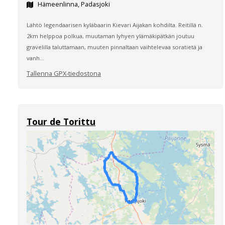
Hämeenlinna, Padasjoki
Lähtö legendaarisen kyläbaarin Kievari Aijakan kohdilta. Reitillä n.
2km helppoa polkua, muutaman lyhyen ylämäkipätkän joutuu
gravelilla taluttamaan, muuten pinnaltaan vaihtelevaa soratietä ja
vanh...
Tallenna GPX-tiedostona
Tour de Torittu