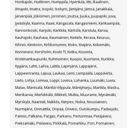
Honkajoki, Huittinen, Humppila, Hyvinkää, Iitti, Ikaalinen,
Ilmajoki, Imatra, Isojoki, Isokyrö, Jämijärvi, Jämsä, Janakkala,
Järvenpää, Jokioinen, Joroinen, Joutsa, Juuka, Juupajoki, Juva,
Jyväskylä, Kaarina, Kaavi, Kangasala, Kangasniemi, Kankaanpää,
Kannonkoski, Karijoki, Karkkila, Kärkölä, Karstula, Karvia,
Kauhajoki, Kauhava, Kauniainen, Keitele, Kerava, Keuruu,
Kihniö, Kimitoön, Kirkkonummi, Kisko, Kivijärvi, Kokemäki,
Konnevesi, Korsholm, Koski Tl, Kotka, Kouvola,
Kristiinankaupunki, Kuhmoinen, Kuopio, Kuortane, Kurikka,
Kyyjärvi, Lahti, Laihia, Laitila, Lapinjärvi, Lappajärvi,
Lappeenranta, Lapua, Laukaa, Lemi, Lempäälä, Leppävirta,
Lieto, Lohja, Loimaa, Loppi, Loviisa, Luhanka, Luumäki, Luvia,
Malax, Mäntsälä, Mänttä-Vilppula, Mäntyharju, Marttila, Masku,
Merikarvia, Miehikkälä, Mikkeli, Multia, Muurame, Mynämäki,
Myrskylä, Naantali, Nakkila, Närpes, Nokia, Nousiainen,
Nurmijärvi, Orimattila, Oripää, Orivesi, Outokumpu, Padasjoki,
Paimio, Pälkäne, Pargas, Parkano, Pertunmaa, Petäjävesi,
Pieksämäki, Pielavesi, Pirkkala, Pomarkku, Pori, Pornainen,