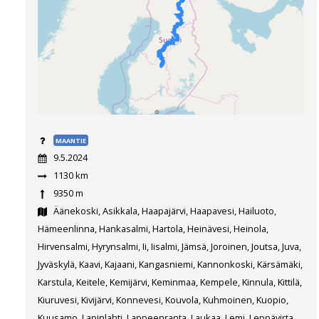
MAANTIE
9.5.2024
1130 km
9350 m
Äänekoski, Asikkala, Haapajärvi, Haapavesi, Hailuoto,
Hämeenlinna, Hankasalmi, Hartola, Heinävesi, Heinola,
Hirvensalmi, Hyrynsalmi, Ii, Iisalmi, Jämsä, Joroinen, Joutsa, Juva,
Jyväskylä, Kaavi, Kajaani, Kangasniemi, Kannonkoski, Kärsämäki,
Karstula, Keitele, Kemijärvi, Keminmaa, Kempele, Kinnula, Kittilä,
Kiuruvesi, Kivijärvi, Konnevesi, Kouvola, Kuhmoinen, Kuopio,
Kuusamo, Lapinlahti, Lappeenranta, Laukaa, Lemi, Leppävirta,