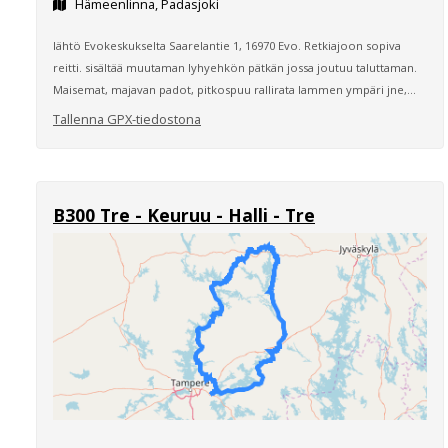
Hämeenlinna, Padasjoki
lähtö Evokeskukselta Saarelantie 1, 16970 Evo. Retkiajoon sopiva
reitti. sisältää muutaman lyhyehkön pätkän jossa joutuu taluttaman.
Maisemat, majavan padot, pitkospuu rallirata lammen ympäri jne,...
Tallenna GPX-tiedostona
B300 Tre - Keuruu - Halli - Tre