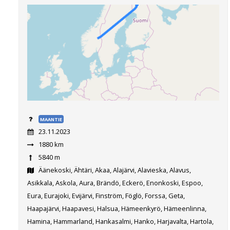
MAANTIE
23.11.2023
1880 km
5840 m
Äänekoski, Ähtäri, Akaa, Alajärvi, Alavieska, Alavus,
Asikkala, Askola, Aura, Brändö, Eckerö, Enonkoski, Espoo,
Eura, Eurajoki, Evijärvi, Finström, Föglö, Forssa, Geta,
Haapajärvi, Haapavesi, Halsua, Hämeenkyrö, Hämeenlinna,
Hamina, Hammarland, Hankasalmi, Hanko, Harjavalta, Hartola,