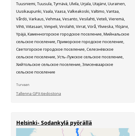
Tuusniemi, Tuusula, Tyrnävä, Ulvila, Urjala, Utajärvi, Uurainen,
Uusikaupunki, Vaala, Vaasa, Valkeakoski, Valtimo, Vantaa,
Vårdö, Varkaus, Vehmaa, Vesanto, Vesilahti, Veteli, Vieremä,
Vihti, Viitasaari, Vimpeli, Virolahti, Virrat, Vörå, Ylivieska, Ylöjärvi,
Ypäjä, Каменногорское городское поселение, Мийнальское
сельское поселение, Приморское городское поселение,
Светогорское городское поселение, Селезнёвское
сельское поселение, Усть-Лужское сельское поселение,
Хийтольское сельское поселение, Элисенваарское
сельское поселение
Turvaan
Tallenna GPX-tiedostona
Helsinki- Sodankylä pyörällä