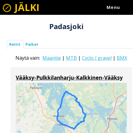
JÄLKI
Menu
Padasjoki
Reitit
Paikat
Näytä vain:
Maantie
|
MTB
|
Cyclo / gravel
|
BMX
Vääksy-Pulkkilanharju-Kalkkinen-Vääksy