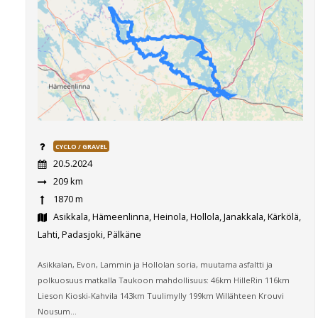
CYCLO / GRAVEL
20.5.2024
209 km
1870 m
Asikkala, Hämeenlinna, Heinola, Hollola, Janakkala, Kärkölä,
Lahti, Padasjoki, Pälkäne
Asikkalan, Evon, Lammin ja Hollolan soria, muutama asfaltti ja
polkuosuus matkalla Taukoon mahdollisuus: 46km HilleRin 116km
Lieson Kioski-Kahvila 143km Tuulimylly 199km Willähteen Krouvi
Nousum...