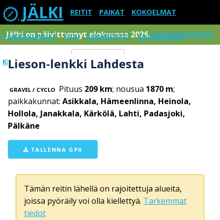
JÄLKI
REITIT
PAIKAT
KOKOELMAT
Jälki on päivittynnyt elokuussa 2026.
Lue tarkemmin
PAIKKAKUNNAT
ETSI
KOMMENTIT
RAJOITUKSET
Lieson-lenkki Lahdesta
KIRJAUDU SISÄÄN
Menu
Pituus
209 km
; nousua
1870 m
;
GRAVEL / CYCLO
paikkakunnat:
Asikkala, Hämeenlinna, Heinola,
Hollola, Janakkala, Kärkölä, Lahti, Padasjoki,
Pälkäne
TALLENNA GPX
Tämän reitin lähellä on rajoitettuja alueita,
joissa pyöräily voi olla kiellettyä.
Tarkemmat
tiedot