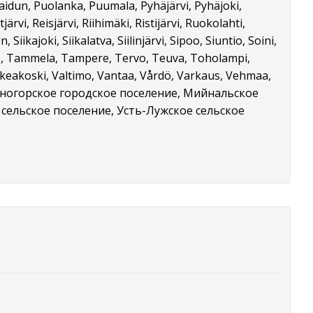
laidun, Puolanka, Puumala, Pyhäjärvi, Pyhäjoki,
i, Reisjärvi, Riihimäki, Ristijärvi, Ruokolahti,
Siikajoki, Siikalatva, Siilinjärvi, Sipoo, Siuntio, Soini,
lo, Tammela, Tampere, Tervo, Teuva, Toholampi,
alkeakoski, Valtimo, Vantaa, Vårdö, Varkaus, Vehmaa,
jä, Каменногорское городское поселение, Мийнальское
сельское поселение, Усть-Лужское сельское