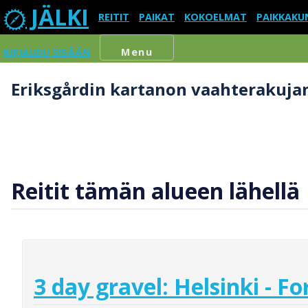
JÄLKI
REITIT
PAIKAT
KOKOELMAT
PAIKKAKU
KIRJAUDU SISÄÄN
Menu
Eriksgårdin kartanon vaahterakuja
Reitit tämän alueen lähellä
3 day gravel: Helsinki - Fo