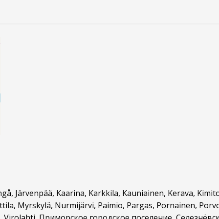
ngå, Järvenpää, Kaarina, Karkkila, Kauniainen, Kerava, Kimit
rttila, Myrskylä, Nurmijärvi, Paimio, Pargas, Pornainen, Por
ihti, Virolahti, Приморское городское поселение, Селезнё