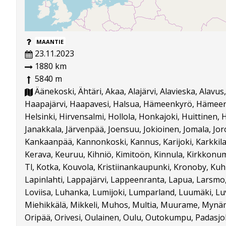
MAANTIE
23.11.2023
1880 km
5840 m
Äänekoski, Ähtäri, Akaa, Alajärvi, Alavieska, Alavus
Haapajärvi, Haapavesi, Halsua, Hämeenkyrö, Hämeenli
Helsinki, Hirvensalmi, Hollola, Honkajoki, Huittinen, Hu
Janakkala, Järvenpää, Joensuu, Jokioinen, Jomala, Joro
Kankaanpää, Kannonkoski, Kannus, Karijoki, Karkkila,
Kerava, Keuruu, Kihniö, Kimitoön, Kinnula, Kirkkonumm
Tl, Kotka, Kouvola, Kristiinankaupunki, Kronoby, Kuhm
Lapinlahti, Lappajärvi, Lappeenranta, Lapua, Larsmo, 
Loviisa, Luhanka, Lumijoki, Lumparland, Luumäki, Luv
Miehikkälä, Mikkeli, Muhos, Multia, Muurame, Mynämä
Oripää, Orivesi, Oulainen, Oulu, Outokumpu, Padasjok