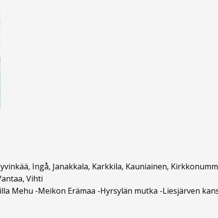
yvinkää, Ingå, Janakkala, Karkkila, Kauniainen, Kirkkonummi
antaa, Vihti
-Villa Mehu -Meikon Erämaa -Hyrsylän mutka -Liesjärven kan