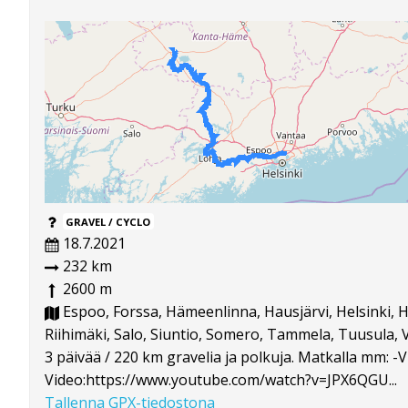
GRAVEL / CYCLO
18.7.2021
232 km
2600 m
Espoo, Forssa, Hämeenlinna, Hausjärvi, Helsinki, H
Riihimäki, Salo, Siuntio, Somero, Tammela, Tuusula, V
3 päivää / 220 km gravelia ja polkuja. Matkalla mm: 
Video:https://www.youtube.com/watch?v=JPX6QGU...
Tallenna GPX-tiedostona