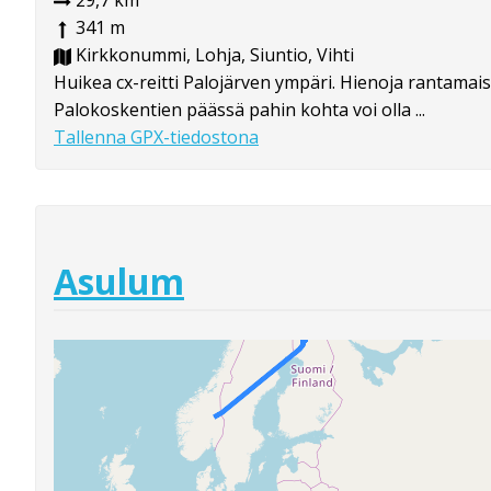
29,7 km
341 m
Kirkkonummi, Lohja, Siuntio, Vihti
Huikea cx-reitti Palojärven ympäri. Hienoja rantamais
Palokoskentien päässä pahin kohta voi olla ...
Tallenna GPX-tiedostona
Asulum