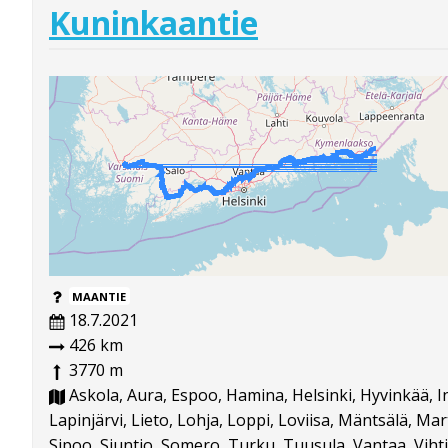
Kuninkaantie
MAANTIE
18.7.2021
426 km
3770 m
Askola, Aura, Espoo, Hamina, Helsinki, Hyvinkää, I
Lapinjärvi, Lieto, Lohja, Loppi, Loviisa, Mäntsälä, Ma
Sipoo, Siuntio, Somero, Turku, Tuusula, Vantaa, V