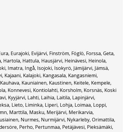
ra, Eurajoki, Evijärvi, Finström, Föglö, Forssa, Geta,
artola, Hattula, Hausjärvi, Heinävesi, Heinola,
ki, Imatra, Ingå, Isojoki, Isokyrö, Jämijärvi, Jämsä,
vi, Kajaani, Kalajoki, Kangasala, Kangasniemi,
 Kauhava, Kauniainen, Kaustinen, Keitele, Kempele,
ola, Konnevesi, Kontiolahti, Korsholm, Korsnäs, Koski
yyjärvi, Lahti, Laihia, Laitila, Lapinjärvi,
sa, Lieto, Liminka, Liperi, Lohja, Loimaa, Loppi,
n, Marttila, Masku, Merijärvi, Merikarvia,
siainen, Nurmes, Nurmijärvi, Nykarleby, Orimattila,
edersöre, Perho, Pertunmaa, Petäjävesi, Pieksämäki,