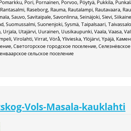
vi, Pomarkku, Pori, Pornainen, Porvoo, Pöytyä, Pukkila, Punka
Rantasalmi, Raseborg, Rauma, Rautalampi, Rautavaara, Rautjärv
la, Sauvo, Savitaipale, Savonlinna, Seinäjoki, Sievi, Siikainen, 
nd, Suomussalmi, Suonenjoki, Sysmä, Taipalsaari, Taivassa
, Urjala, Utajärvi, Uurainen, Uusikaupunki, Vaala, Vaasa, V
, Vimpeli, Virolahti, Virrat, Vörå, Ylivieska, Ylöjärvi, Ypä
ение, Светогорское городское поселение, Селезнёвское 
сенваарское сельское поселение
tskog-Vols-Masala-kauklahti