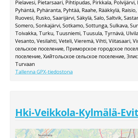
Pielavesi, Pietarsaari, Pihtipudas, Pirkkala, Polvijär
Pyhäntä, Pyhäranta, Pyhtää, Raahe, Rääkkylä, Raisio, 
Ruovesi, Rusko, Saarijärvi, Säkylä, Salo, Saltvik, Sastama
Somero, Sonkajärvi, Sotkamo, Sottunga, Sulkava, Su
Toivakka, Turku, Tuusniemi, Tuusula, Tyrnävä, Ulvila
Vesanto, Vesilahti, Veteli, Vieremä, Vihti, Viitasaari
сельское поселение, Приморское городское посел
поселение, Хийтольское сельское поселение, Эли
Turvaan
Tallenna GPX-tiedostona
Hki-Veikkola-Kylmälä-Evi