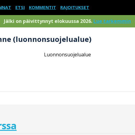
NNAT
ETSI
KOMMENTIT
RAJOITUKSET
Jälki on päivittynnyt elokuussa 2026.
Lue tarkemmin
nne (luonnonsuojelualue)
Luonnonsuojelualue
rssa