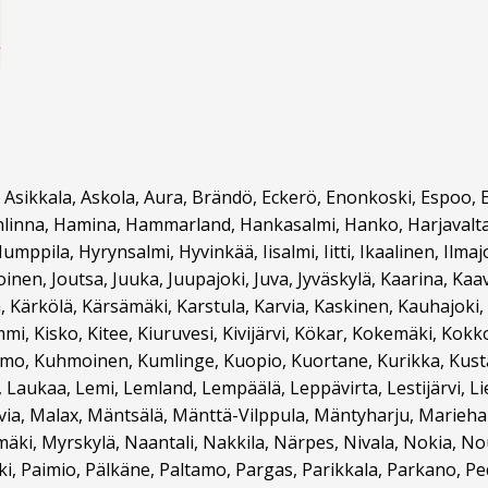
, Asikkala, Askola, Aura, Brändö, Eckerö, Enonkoski, Espoo, Eu
nna, Hamina, Hammarland, Hankasalmi, Hanko, Harjavalta, H
mppila, Hyrynsalmi, Hyvinkää, Iisalmi, Iitti, Ikaalinen, Ilmajo
inen, Joutsa, Juuka, Juupajoki, Juva, Jyväskylä, Kaarina, Kaa
 Kärkölä, Kärsämäki, Karstula, Karvia, Kaskinen, Kauhajoki,
i, Kisko, Kitee, Kiuruvesi, Kivijärvi, Kökar, Kokemäki, Kokk
o, Kuhmoinen, Kumlinge, Kuopio, Kuortane, Kurikka, Kustavi, K
Laukaa, Lemi, Lemland, Lempäälä, Leppävirta, Lestijärvi, Liek
ia, Malax, Mäntsälä, Mänttä-Vilppula, Mäntyharju, Marieham
ki, Myrskylä, Naantali, Nakkila, Närpes, Nivala, Nokia, Nou
i, Paimio, Pälkäne, Paltamo, Pargas, Parikkala, Parkano, P