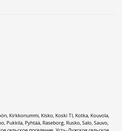
oön, Kirkkonummi, Kisko, Koski Tl, Kotka, Kouvola,
voo, Pukkila, Pyhtää, Raseborg, Rusko, Salo, Sauvo,
вское сельское поселение, Усть-Лужское сельское