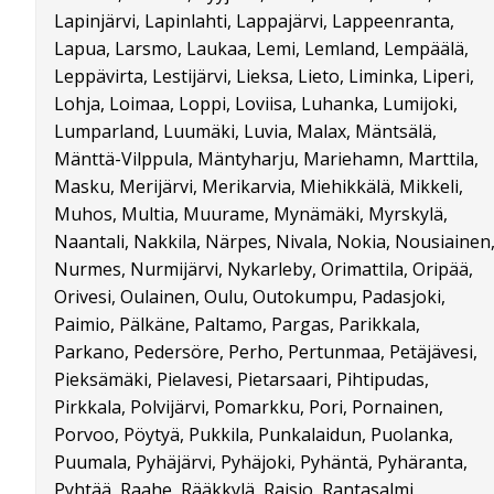
Lapinjärvi, Lapinlahti, Lappajärvi, Lappeenranta,
Lapua, Larsmo, Laukaa, Lemi, Lemland, Lempäälä,
Leppävirta, Lestijärvi, Lieksa, Lieto, Liminka, Liperi,
Lohja, Loimaa, Loppi, Loviisa, Luhanka, Lumijoki,
Lumparland, Luumäki, Luvia, Malax, Mäntsälä,
Mänttä-Vilppula, Mäntyharju, Mariehamn, Marttila,
Masku, Merijärvi, Merikarvia, Miehikkälä, Mikkeli,
Muhos, Multia, Muurame, Mynämäki, Myrskylä,
Naantali, Nakkila, Närpes, Nivala, Nokia, Nousiainen
Nurmes, Nurmijärvi, Nykarleby, Orimattila, Oripää,
Orivesi, Oulainen, Oulu, Outokumpu, Padasjoki,
Paimio, Pälkäne, Paltamo, Pargas, Parikkala,
Parkano, Pedersöre, Perho, Pertunmaa, Petäjävesi,
Pieksämäki, Pielavesi, Pietarsaari, Pihtipudas,
Pirkkala, Polvijärvi, Pomarkku, Pori, Pornainen,
Porvoo, Pöytyä, Pukkila, Punkalaidun, Puolanka,
Puumala, Pyhäjärvi, Pyhäjoki, Pyhäntä, Pyhäranta,
Pyhtää, Raahe, Rääkkylä, Raisio, Rantasalmi,