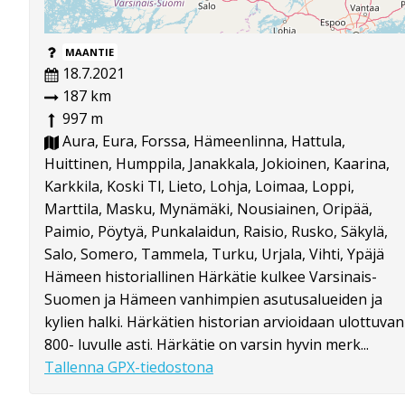
MAANTIE
18.7.2021
187 km
997 m
Aura, Eura, Forssa, Hämeenlinna, Hattula,
Huittinen, Humppila, Janakkala, Jokioinen, Kaarina,
Karkkila, Koski Tl, Lieto, Lohja, Loimaa, Loppi,
Marttila, Masku, Mynämäki, Nousiainen, Oripää,
Paimio, Pöytyä, Punkalaidun, Raisio, Rusko, Säkylä,
Salo, Somero, Tammela, Turku, Urjala, Vihti, Ypäjä
Hämeen historiallinen Härkätie kulkee Varsinais-
Suomen ja Hämeen vanhimpien asutusalueiden ja
kylien halki. Härkätien historian arvioidaan ulottuvan
800- luvulle asti. Härkätie on varsin hyvin merk...
Tallenna GPX-tiedostona