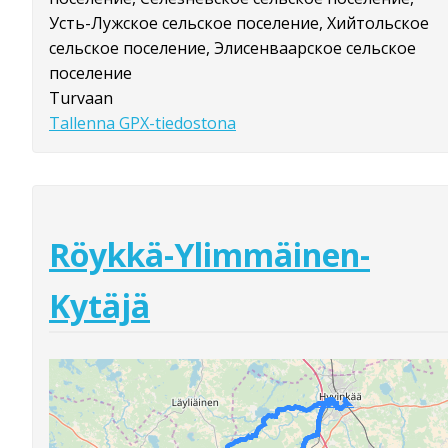
Усть-Лужское сельское поселение, Хийтольское
сельское поселение, Элисенваарское сельское
поселение
Turvaan
Tallenna GPX-tiedostona
Röykkä-Ylimmäinen-
Kytäjä