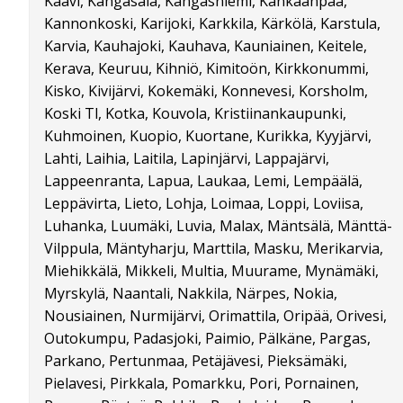
Kaavi, Kangasala, Kangasniemi, Kankaanpää,
Kannonkoski, Karijoki, Karkkila, Kärkölä, Karstula,
Karvia, Kauhajoki, Kauhava, Kauniainen, Keitele,
Kerava, Keuruu, Kihniö, Kimitoön, Kirkkonummi,
Kisko, Kivijärvi, Kokemäki, Konnevesi, Korsholm,
Koski Tl, Kotka, Kouvola, Kristiinankaupunki,
Kuhmoinen, Kuopio, Kuortane, Kurikka, Kyyjärvi,
Lahti, Laihia, Laitila, Lapinjärvi, Lappajärvi,
Lappeenranta, Lapua, Laukaa, Lemi, Lempäälä,
Leppävirta, Lieto, Lohja, Loimaa, Loppi, Loviisa,
Luhanka, Luumäki, Luvia, Malax, Mäntsälä, Mänttä-
Vilppula, Mäntyharju, Marttila, Masku, Merikarvia,
Miehikkälä, Mikkeli, Multia, Muurame, Mynämäki,
Myrskylä, Naantali, Nakkila, Närpes, Nokia,
Nousiainen, Nurmijärvi, Orimattila, Oripää, Orivesi,
Outokumpu, Padasjoki, Paimio, Pälkäne, Pargas,
Parkano, Pertunmaa, Petäjävesi, Pieksämäki,
Pielavesi, Pirkkala, Pomarkku, Pori, Pornainen,