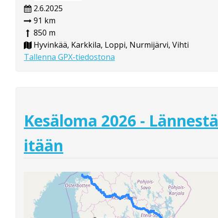
2.6.2025
91 km
850 m
Hyvinkää, Karkkila, Loppi, Nurmijärvi, Vihti
Tallenna GPX-tiedostona
Kesäloma 2026 - Lännest
itään