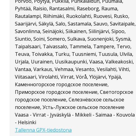
Porvoo, Pöytyä, Pukkila, Punkalaidun, Puumala,
Pyhtää, Raisio, Rantasalmi, Raseborg, Rauma,
Rautalampi, Riihimäki, Ruokolahti, Ruovesi, Rusko,
Saarijärvi, Säkylä, Salo, Sastamala, Sauvo, Savitaipale,
Savonlinna, Seinäjoki, Siikainen, Siilinjärvi, Sipoo,
Siuntio, Soini, Somero, Sulkava, Suonenjoki, Sysmä,
Taipalsaari, Taivassalo, Tammela, Tampere, Tervo,
Teuva, Toivakka, Turku, Tuusniemi, Tuusula, Ulvila,
Urjala, Uurainen, Uusikaupunki, Vaasa, Valkeakoski,
Vantaa, Varkaus, Vehmaa, Vesanto, Vesilahti, Vihti,
Viitasaari, Virolahti, Virrat, Vörå, Ylöjärvi, Ypäjä,
Каменногорское городское поселение,
Приморское городское поселение, Светогорское
городское поселение, Селезнёвское сельское
поселение, Усть-Лужское сельское поселение
Vaasa - Virrat - Jyväskylä - Mikkeli - Saimaa - Kouvola
- Helsinki
Tallenna GPX-tiedostona