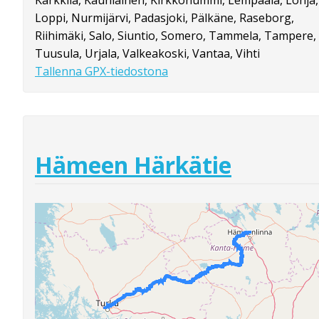
Karkkila, Kauniainen, Kirkkonummi, Lempäälä, Lohja,
Loppi, Nurmijärvi, Padasjoki, Pälkäne, Raseborg,
Riihimäki, Salo, Siuntio, Somero, Tammela, Tampere,
Tuusula, Urjala, Valkeakoski, Vantaa, Vihti
Tallenna GPX-tiedostona
Hämeen Härkätie