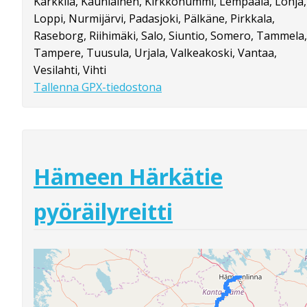
Karkkila, Kauniainen, Kirkkonummi, Lempäälä, Lohja,
Loppi, Nurmijärvi, Padasjoki, Pälkäne, Pirkkala,
Raseborg, Riihimäki, Salo, Siuntio, Somero, Tammela,
Tampere, Tuusula, Urjala, Valkeakoski, Vantaa,
Vesilahti, Vihti
Tallenna GPX-tiedostona
Hämeen Härkätie
pyöräilyreitti