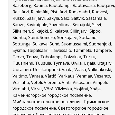
Raseborg, Rauma, Rautalampi, Rautavaara, Rautjärvi,
Reisjärvi, Riihimäki, Ristijärvi, Ruokolahti, Ruovesi,
Rusko, Saarijärvi, Säkylä, Salo, Saltvik, Sastamala,
Sauvo, Savitaipale, Savonlinna, Seinäjoki, Sievi,
Siikainen, Siikajoki, Siikalatva, Siilinjärvi, Sipoo,
Siuntio, Soini, Somero, Sonkajärvi, Sotkamo,
Sottunga, Sulkava, Sund, Suomussalmi, Suonenjoki,
Sysmä, Taipalsaari, Taivassalo, Tammela, Tampere,
Tervo, Teuva, Toholampi, Toivakka, Turku,
Tuusniemi, Tuusula, Tyrnävä, Ulvila, Urjala, Utajärvi,
Uurainen, Uusikaupunki, Vaala, Vaasa, Valkeakoski,
Valtimo, Vantaa, Vårdö, Varkaus, Vehmaa, Vesanto,
Vesilahti, Veteli, Vieremä, Vihti, Viitasaari, Vimpeli,
Virolahti, Virrat, Vörå, Ylivieska, Ylöjärvi, Ypäjä,
Каменногорское городское поселение,
Мийнальское сельское поселение, Приморское
городское поселение, Светогорское городское
поселение, Селезнёвское сельское поселение,