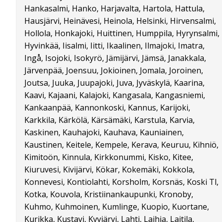
Hankasalmi, Hanko, Harjavalta, Hartola, Hattula,
Hausjärvi, Heinävesi, Heinola, Helsinki, Hirvensalmi,
Hollola, Honkajoki, Huittinen, Humppila, Hyrynsalmi,
Hyvinkää, Iisalmi, Iitti, Ikaalinen, Ilmajoki, Imatra,
Ingå, Isojoki, Isokyrö, Jämijärvi, Jämsä, Janakkala,
Järvenpää, Joensuu, Jokioinen, Jomala, Joroinen,
Joutsa, Juuka, Juupajoki, Juva, Jyväskylä, Kaarina,
Kaavi, Kajaani, Kalajoki, Kangasala, Kangasniemi,
Kankaanpää, Kannonkoski, Kannus, Karijoki,
Karkkila, Kärkölä, Kärsämäki, Karstula, Karvia,
Kaskinen, Kauhajoki, Kauhava, Kauniainen,
Kaustinen, Keitele, Kempele, Kerava, Keuruu, Kihniö,
Kimitoön, Kinnula, Kirkkonummi, Kisko, Kitee,
Kiuruvesi, Kivijärvi, Kökar, Kokemäki, Kokkola,
Konnevesi, Kontiolahti, Korsholm, Korsnäs, Koski Tl,
Kotka, Kouvola, Kristiinankaupunki, Kronoby,
Kuhmo, Kuhmoinen, Kumlinge, Kuopio, Kuortane,
Kurikka, Kustavi, Kyyjärvi, Lahti, Laihia, Laitila,