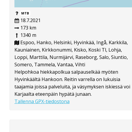
MTB
18.7.2021
173 km
1340 m
Espoo, Hanko, Helsinki, Hyvinkää, Ingå, Karkkila,
Kauniainen, Kirkkonummi, Kisko, Koski Tl, Lohja,
Loppi, Marttila, Nurmijärvi, Raseborg, Salo, Siuntio,
Somero, Tammela, Vantaa, Vihti
Helpohkoa hiekkapolkua salpauselkää myöten
Hyvinkäältä Hankoon. Reitin varrella on lukuisia
taajamia joissa palveluita, ja väsymyksen iskiessä voi
Karjaalta eteenpäin hypätä junaan.
Tallenna GPX-tiedostona