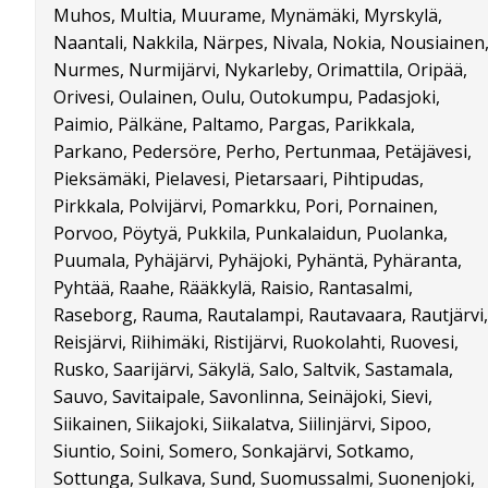
Muhos, Multia, Muurame, Mynämäki, Myrskylä,
Naantali, Nakkila, Närpes, Nivala, Nokia, Nousiainen
Nurmes, Nurmijärvi, Nykarleby, Orimattila, Oripää,
Orivesi, Oulainen, Oulu, Outokumpu, Padasjoki,
Paimio, Pälkäne, Paltamo, Pargas, Parikkala,
Parkano, Pedersöre, Perho, Pertunmaa, Petäjävesi,
Pieksämäki, Pielavesi, Pietarsaari, Pihtipudas,
Pirkkala, Polvijärvi, Pomarkku, Pori, Pornainen,
Porvoo, Pöytyä, Pukkila, Punkalaidun, Puolanka,
Puumala, Pyhäjärvi, Pyhäjoki, Pyhäntä, Pyhäranta,
Pyhtää, Raahe, Rääkkylä, Raisio, Rantasalmi,
Raseborg, Rauma, Rautalampi, Rautavaara, Rautjärvi,
Reisjärvi, Riihimäki, Ristijärvi, Ruokolahti, Ruovesi,
Rusko, Saarijärvi, Säkylä, Salo, Saltvik, Sastamala,
Sauvo, Savitaipale, Savonlinna, Seinäjoki, Sievi,
Siikainen, Siikajoki, Siikalatva, Siilinjärvi, Sipoo,
Siuntio, Soini, Somero, Sonkajärvi, Sotkamo,
Sottunga, Sulkava, Sund, Suomussalmi, Suonenjoki,