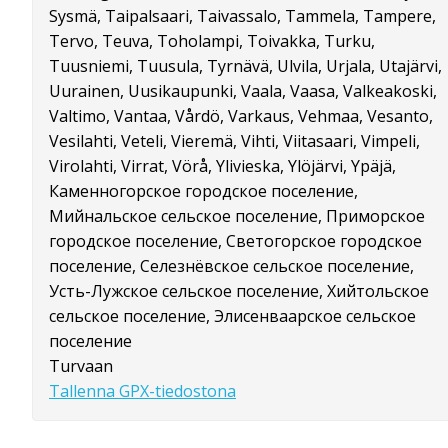
Sysmä, Taipalsaari, Taivassalo, Tammela, Tampere,
Tervo, Teuva, Toholampi, Toivakka, Turku,
Tuusniemi, Tuusula, Tyrnävä, Ulvila, Urjala, Utajärvi,
Uurainen, Uusikaupunki, Vaala, Vaasa, Valkeakoski,
Valtimo, Vantaa, Vårdö, Varkaus, Vehmaa, Vesanto,
Vesilahti, Veteli, Vieremä, Vihti, Viitasaari, Vimpeli,
Virolahti, Virrat, Vörå, Ylivieska, Ylöjärvi, Ypäjä,
Каменногорское городское поселение,
Мийнальское сельское поселение, Приморское
городское поселение, Светогорское городское
поселение, Селезнёвское сельское поселение,
Усть-Лужское сельское поселение, Хийтольское
сельское поселение, Элисенваарское сельское
поселение
Turvaan
Tallenna GPX-tiedostona