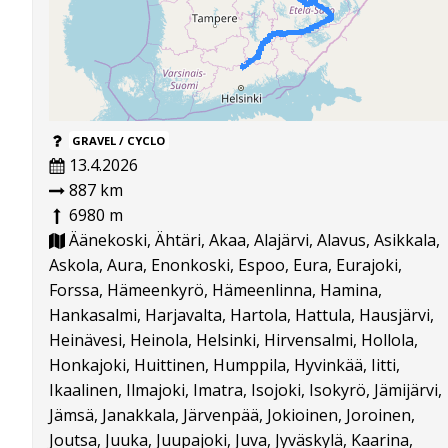
GRAVEL / CYCLO
13.4.2026
887 km
6980 m
Äänekoski, Ähtäri, Akaa, Alajärvi, Alavus, Asikkala,
Askola, Aura, Enonkoski, Espoo, Eura, Eurajoki,
Forssa, Hämeenkyrö, Hämeenlinna, Hamina,
Hankasalmi, Harjavalta, Hartola, Hattula, Hausjärvi,
Heinävesi, Heinola, Helsinki, Hirvensalmi, Hollola,
Honkajoki, Huittinen, Humppila, Hyvinkää, Iitti,
Ikaalinen, Ilmajoki, Imatra, Isojoki, Isokyrö, Jämijärvi,
Jämsä, Janakkala, Järvenpää, Jokioinen, Joroinen,
Joutsa, Juuka, Juupajoki, Juva, Jyväskylä, Kaarina,