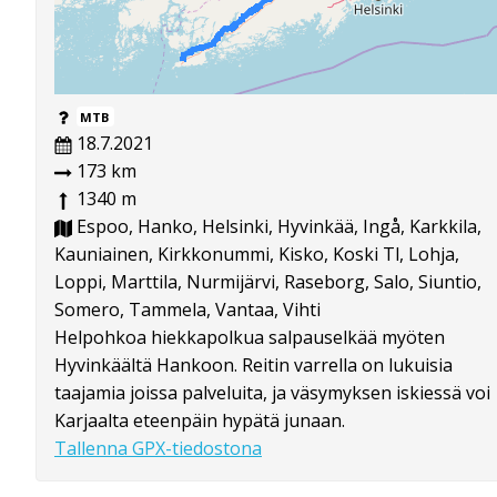
MTB
18.7.2021
173 km
1340 m
Espoo, Hanko, Helsinki, Hyvinkää, Ingå, Karkkila,
Kauniainen, Kirkkonummi, Kisko, Koski Tl, Lohja,
Loppi, Marttila, Nurmijärvi, Raseborg, Salo, Siuntio,
Somero, Tammela, Vantaa, Vihti
Helpohkoa hiekkapolkua salpauselkää myöten
Hyvinkäältä Hankoon. Reitin varrella on lukuisia
taajamia joissa palveluita, ja väsymyksen iskiessä voi
Karjaalta eteenpäin hypätä junaan.
Tallenna GPX-tiedostona