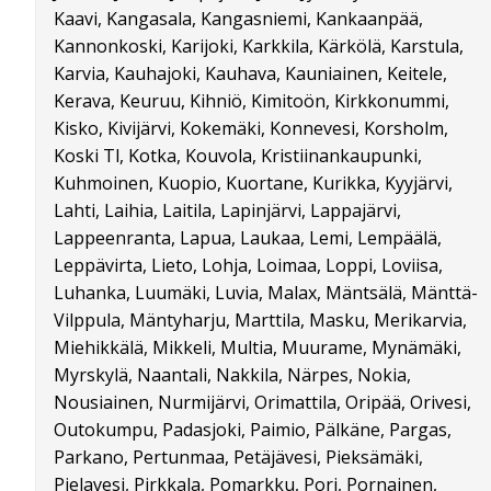
Kaavi, Kangasala, Kangasniemi, Kankaanpää,
Kannonkoski, Karijoki, Karkkila, Kärkölä, Karstula,
Karvia, Kauhajoki, Kauhava, Kauniainen, Keitele,
Kerava, Keuruu, Kihniö, Kimitoön, Kirkkonummi,
Kisko, Kivijärvi, Kokemäki, Konnevesi, Korsholm,
Koski Tl, Kotka, Kouvola, Kristiinankaupunki,
Kuhmoinen, Kuopio, Kuortane, Kurikka, Kyyjärvi,
Lahti, Laihia, Laitila, Lapinjärvi, Lappajärvi,
Lappeenranta, Lapua, Laukaa, Lemi, Lempäälä,
Leppävirta, Lieto, Lohja, Loimaa, Loppi, Loviisa,
Luhanka, Luumäki, Luvia, Malax, Mäntsälä, Mänttä-
Vilppula, Mäntyharju, Marttila, Masku, Merikarvia,
Miehikkälä, Mikkeli, Multia, Muurame, Mynämäki,
Myrskylä, Naantali, Nakkila, Närpes, Nokia,
Nousiainen, Nurmijärvi, Orimattila, Oripää, Orivesi,
Outokumpu, Padasjoki, Paimio, Pälkäne, Pargas,
Parkano, Pertunmaa, Petäjävesi, Pieksämäki,
Pielavesi, Pirkkala, Pomarkku, Pori, Pornainen,