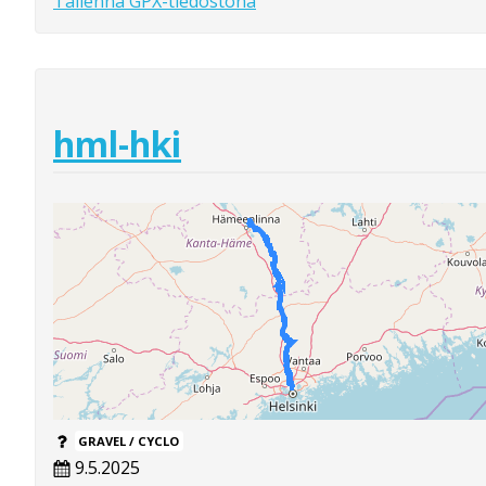
Tallenna GPX-tiedostona
hml-hki
GRAVEL / CYCLO
9.5.2025