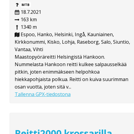
MTB
18.7.2021
163 km
1340 m
Espoo, Hanko, Helsinki, Ingå, Kauniainen,
Kirkkonummi, Kisko, Lohja, Raseborg, Salo, Siuntio,
Vantaa, Vihti
Maastopyöräreitti Helsingistä Hankoon.
Nummelasta Hankoon reitti kulkee salpausselkää
pitkin, joten enimmäkseen helpohkoa
hiekkapohjaista polkua. Reitti on kuiva suurimman
osan vuotta, joten sitä v...
Tallenna GPX-tiedostona
Reitti2000 krossarilla