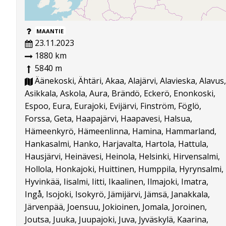
MAANTIE
23.11.2023
1880 km
5840 m
Äänekoski, Ähtäri, Akaa, Alajärvi, Alavieska, Alavus,
Asikkala, Askola, Aura, Brändö, Eckerö, Enonkoski,
Espoo, Eura, Eurajoki, Evijärvi, Finström, Föglö,
Forssa, Geta, Haapajärvi, Haapavesi, Halsua,
Hämeenkyrö, Hämeenlinna, Hamina, Hammarland,
Hankasalmi, Hanko, Harjavalta, Hartola, Hattula,
Hausjärvi, Heinävesi, Heinola, Helsinki, Hirvensalmi,
Hollola, Honkajoki, Huittinen, Humppila, Hyrynsalmi,
Hyvinkää, Iisalmi, Iitti, Ikaalinen, Ilmajoki, Imatra,
Ingå, Isojoki, Isokyrö, Jämijärvi, Jämsä, Janakkala,
Järvenpää, Joensuu, Jokioinen, Jomala, Joroinen,
Joutsa, Juuka, Juupajoki, Juva, Jyväskylä, Kaarina,