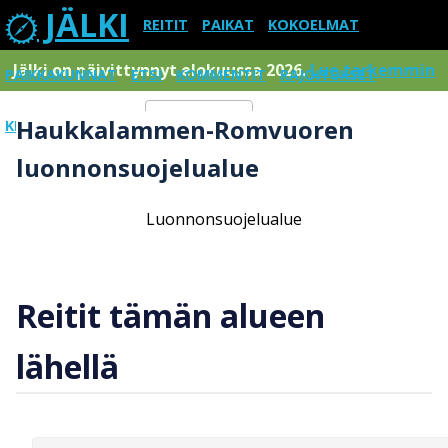
JÄLKI
REITIT
PAIKAT
KOKOELMAT
Jälki on päivittynnyt elokuussa 2026.
Lue tarkemmin
PAIKKAKUNNAT
ETSI
KOMMENTIT
RAJOITUKSET
Haukkalammen-Romvuoren
KIRJAUDU SISÄÄN
Menu
luonnonsuojelualue
Luonnonsuojelualue
Reitit tämän alueen
lähellä