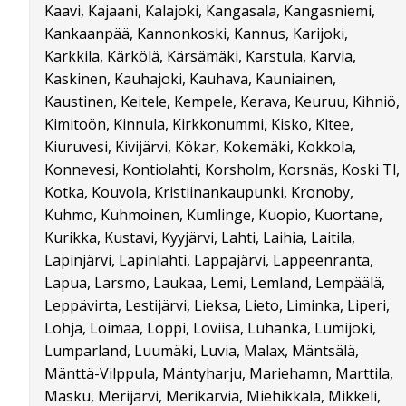
Kaavi, Kajaani, Kalajoki, Kangasala, Kangasniemi,
Kankaanpää, Kannonkoski, Kannus, Karijoki,
Karkkila, Kärkölä, Kärsämäki, Karstula, Karvia,
Kaskinen, Kauhajoki, Kauhava, Kauniainen,
Kaustinen, Keitele, Kempele, Kerava, Keuruu, Kihniö,
Kimitoön, Kinnula, Kirkkonummi, Kisko, Kitee,
Kiuruvesi, Kivijärvi, Kökar, Kokemäki, Kokkola,
Konnevesi, Kontiolahti, Korsholm, Korsnäs, Koski Tl,
Kotka, Kouvola, Kristiinankaupunki, Kronoby,
Kuhmo, Kuhmoinen, Kumlinge, Kuopio, Kuortane,
Kurikka, Kustavi, Kyyjärvi, Lahti, Laihia, Laitila,
Lapinjärvi, Lapinlahti, Lappajärvi, Lappeenranta,
Lapua, Larsmo, Laukaa, Lemi, Lemland, Lempäälä,
Leppävirta, Lestijärvi, Lieksa, Lieto, Liminka, Liperi,
Lohja, Loimaa, Loppi, Loviisa, Luhanka, Lumijoki,
Lumparland, Luumäki, Luvia, Malax, Mäntsälä,
Mänttä-Vilppula, Mäntyharju, Mariehamn, Marttila,
Masku, Merijärvi, Merikarvia, Miehikkälä, Mikkeli,