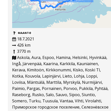
MAANTIE
18.7.2021
426 km
3770 m
Askola, Aura, Espoo, Hamina, Helsinki, Hyvinkää,
Ingå, Järvenpää, Kaarina, Karkkila, Kauniainen,
Kerava, Kimitoön, Kirkkonummi, Kisko, Koski Tl,
Kotka, Kouvola, Lapinjärvi, Lieto, Lohja, Loppi,
Loviisa, Mäntsälä, Marttila, Myrskylä, Nurmijärvi,
Paimio, Pargas, Pornainen, Porvoo, Pukkila, Pyhtää,
Raseborg, Rusko, Salo, Sauvo, Sipoo, Siuntio,
Somero, Turku, Tuusula, Vantaa, Vihti, Virolahti,
Приморское городское поселение, Селезнёвское