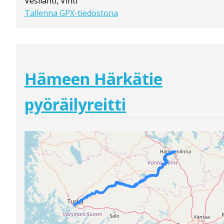
Vesilahti, Vihti
Tallenna GPX-tiedostona
Hämeen Härkätie
pyöräilyreitti