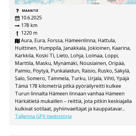
MAANTIE
10.6.2025
178 km
1220 m
Aura, Eura, Forssa, Hämeenlinna, Hattula,
Huittinen, Humppila, Janakkala, Jokioinen, Kaarina,
Karkkila, Koski Tl, Lieto, Lohja, Loimaa, Loppi,
Marttila, Masku, Mynämäki, Nousiainen, Oripää,
Paimio, Pöytyä, Punkalaidun, Raisio, Rusko, Säkylä,
Salo, Somero, Tammela, Turku, Urjala, Vihti, Ypäjä
Tämä 178 kilometriä pitkä pyöräilyreitti kulkee
Turun linnalta Hämeen linnaan vanhaa Hämeen
Härkätietä mukaillen – reittiä, jota pitkin keskiajalla
kulkivat sotilaat, pyhiinvaeltajat ja kauppatavar...
Tallenna GPX-tiedostona