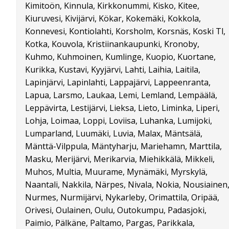
Kimitoön, Kinnula, Kirkkonummi, Kisko, Kitee,
Kiuruvesi, Kivijärvi, Kökar, Kokemäki, Kokkola,
Konnevesi, Kontiolahti, Korsholm, Korsnäs, Koski Tl,
Kotka, Kouvola, Kristiinankaupunki, Kronoby,
Kuhmo, Kuhmoinen, Kumlinge, Kuopio, Kuortane,
Kurikka, Kustavi, Kyyjärvi, Lahti, Laihia, Laitila,
Lapinjärvi, Lapinlahti, Lappajärvi, Lappeenranta,
Lapua, Larsmo, Laukaa, Lemi, Lemland, Lempäälä,
Leppävirta, Lestijärvi, Lieksa, Lieto, Liminka, Liperi,
Lohja, Loimaa, Loppi, Loviisa, Luhanka, Lumijoki,
Lumparland, Luumäki, Luvia, Malax, Mäntsälä,
Mänttä-Vilppula, Mäntyharju, Mariehamn, Marttila,
Masku, Merijärvi, Merikarvia, Miehikkälä, Mikkeli,
Muhos, Multia, Muurame, Mynämäki, Myrskylä,
Naantali, Nakkila, Närpes, Nivala, Nokia, Nousiainen
Nurmes, Nurmijärvi, Nykarleby, Orimattila, Oripää,
Orivesi, Oulainen, Oulu, Outokumpu, Padasjoki,
Paimio, Pälkäne, Paltamo, Pargas, Parikkala,