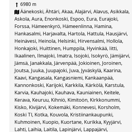
6980 m
Äänekoski, Ähtäri, Akaa, Alajärvi, Alavus, Asikkala,
Askola, Aura, Enonkoski, Espoo, Eura, Eurajoki,
Forssa, Hämeenkyrö, Hämeenlinna, Hamina,
Hankasalmi, Harjavalta, Hartola, Hattula, Hausjärvi,
Heinävesi, Heinola, Helsinki, Hirvensalmi, Hollola,
Honkajoki, Huittinen, Humppila, Hyvinkää, Iitti,
Ikaalinen, Ilmajoki, Imatra, Isojoki, Isokyrö, Jämijärvi,
Jämsä, Janakkala, Järvenpää, Jokioinen, Joroinen,
Joutsa, Juuka, Juupajoki, Juva, Jyväskylä, Kaarina,
Kaavi, Kangasala, Kangasniemi, Kankaanpää,
Kannonkoski, Karijoki, Karkkila, Kärkölä, Karstula,
Karvia, Kauhajoki, Kauhava, Kauniainen, Keitele,
Kerava, Keuruu, Kihniö, Kimitoön, Kirkkonummi,
Kisko, Kivijärvi, Kokemäki, Konnevesi, Korsholm,
Koski Tl, Kotka, Kouvola, Kristiinankaupunki,
Kuhmoinen, Kuopio, Kuortane, Kurikka, Kyyjärvi,
Lahti, Laihia, Laitila, Lapinjärvi, Lappajärvi,