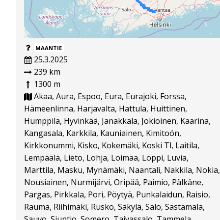
MAANTIE
25.3.2025
239 km
1300 m
Akaa, Aura, Espoo, Eura, Eurajoki, Forssa,
Hämeenlinna, Harjavalta, Hattula, Huittinen,
Humppila, Hyvinkää, Janakkala, Jokioinen, Kaarina,
Kangasala, Karkkila, Kauniainen, Kimitoön,
Kirkkonummi, Kisko, Kokemäki, Koski Tl, Laitila,
Lempäälä, Lieto, Lohja, Loimaa, Loppi, Luvia,
Marttila, Masku, Mynämäki, Naantali, Nakkila, Nokia,
Nousiainen, Nurmijärvi, Oripää, Paimio, Pälkäne,
Pargas, Pirkkala, Pori, Pöytyä, Punkalaidun, Raisio,
Rauma, Riihimäki, Rusko, Säkylä, Salo, Sastamala,
Sauvo, Siuntio, Somero, Taivassalo, Tammela,