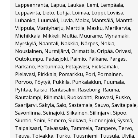
Lappeenranta, Lapua, Laukaa, Lemi, Lempäälä,
Leppävirta, Lieto, Lohja, Loimaa, Loppi, Loviisa,
Luhanka, Luumäki, Luvia, Malax, Mäntsälä, Mänttä-
Vilppula, Mäntyharju, Marttila, Masku, Merikarvia,
Miehikkälä, Mikkeli, Multia, Muurame, Mynämäki,
Myrskylä, Naantali, Nakkila, Närpes, Nokia,
Nousiainen, Nurmijärvi, Orimattila, Oripää, Orivesi,
Outokumpu, Padasjoki, Paimio, Pälkäne, Pargas,
Parkano, Pertunmaa, Petäjävesi, Pieksämäki,
Pielavesi, Pirkkala, Pomarkku, Pori, Pornainen,
Porvoo, Pöytyä, Pukkila, Punkalaidun, Puumala,
Pyhtää, Raisio, Rantasalmi, Raseborg, Rauma,
Rautalampi, Riihimäki, Ruokolahti, Ruovesi, Rusko,
Saarijärvi, Säkylä, Salo, Sastamala, Sauvo, Savitaipale,
Savonlinna, Seinäjoki, Siikainen, Siilinjärvi, Sipoo,
Siuntio, Soini, Somero, Sulkava, Suonenjoki, Sysmä,
Taipalsaari, Taivassalo, Tammela, Tampere, Tervo,
Teuva, Toivakka, Turku, Tuusniemi, Tuusula, Ulvila,