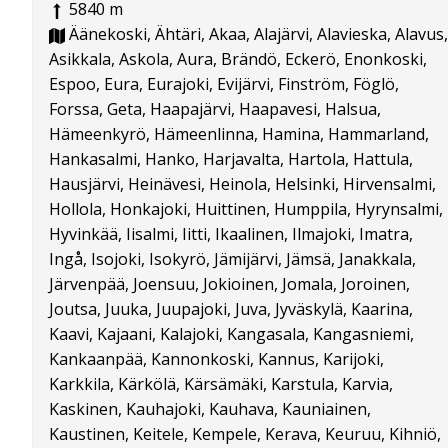
5840 m
Äänekoski, Ähtäri, Akaa, Alajärvi, Alavieska, Alavus,
Asikkala, Askola, Aura, Brändö, Eckerö, Enonkoski,
Espoo, Eura, Eurajoki, Evijärvi, Finström, Föglö,
Forssa, Geta, Haapajärvi, Haapavesi, Halsua,
Hämeenkyrö, Hämeenlinna, Hamina, Hammarland,
Hankasalmi, Hanko, Harjavalta, Hartola, Hattula,
Hausjärvi, Heinävesi, Heinola, Helsinki, Hirvensalmi,
Hollola, Honkajoki, Huittinen, Humppila, Hyrynsalmi,
Hyvinkää, Iisalmi, Iitti, Ikaalinen, Ilmajoki, Imatra,
Ingå, Isojoki, Isokyrö, Jämijärvi, Jämsä, Janakkala,
Järvenpää, Joensuu, Jokioinen, Jomala, Joroinen,
Joutsa, Juuka, Juupajoki, Juva, Jyväskylä, Kaarina,
Kaavi, Kajaani, Kalajoki, Kangasala, Kangasniemi,
Kankaanpää, Kannonkoski, Kannus, Karijoki,
Karkkila, Kärkölä, Kärsämäki, Karstula, Karvia,
Kaskinen, Kauhajoki, Kauhava, Kauniainen,
Kaustinen, Keitele, Kempele, Kerava, Keuruu, Kihniö,