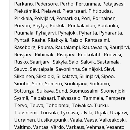
Parkano, Pedersöre, Perho, Pertunmaa, Petäjävesi,
Pieksämäki, Pielavesi, Pietarsaari, Pihtipudas,
Pirkkala, Polvijärvi, Pomarkku, Pori, Pornainen,
Porvoo, Pöytyä, Pukkila, Punkalaidun, Puolanka,
Puumala, Pyhäjärvi, Pyhäjoki, Pyhäntä, Pyhäranta,
Pyhtää, Raahe, Rääkkylä, Raisio, Rantasalmi,
Raseborg, Rauma, Rautalampi, Rautavaara, Rautjärvi,
Reisjärvi, Riihimäki, Ristijärvi, Ruokolahti, Ruovesi,
Rusko, Saarijärvi, Säkylä, Salo, Saltvik, Sastamala,
Sauvo, Savitaipale, Savonlinna, Seinäjoki, Sievi,
Siikainen, Siikajoki, Siikalatva, Siilinjärvi, Sipoo,
Siuntio, Soini, Somero, Sonkajärvi, Sotkamo,
Sottunga, Sulkava, Sund, Suomussalmi, Suonenjoki,
Sysmä, Taipalsaari, Taivassalo, Tammela, Tampere,
Tervo, Teuva, Toholampi, Toivakka, Turku,
Tuusniemi, Tuusula, Tyrnävä, Ulvila, Urjala, Utajärvi,
Uurainen, Uusikaupunki, Vaala, Vaasa, Valkeakoski,
Valtimo, Vantaa, Vårdö, Varkaus, Vehmaa, Vesanto,