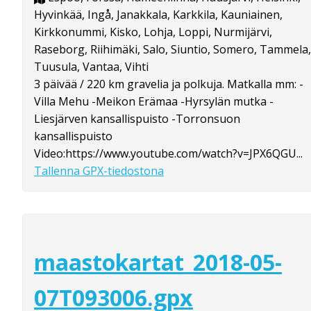
Hyvinkää, Ingå, Janakkala, Karkkila, Kauniainen,
Kirkkonummi, Kisko, Lohja, Loppi, Nurmijärvi,
Raseborg, Riihimäki, Salo, Siuntio, Somero, Tammela,
Tuusula, Vantaa, Vihti
3 päivää / 220 km gravelia ja polkuja. Matkalla mm: -
Villa Mehu -Meikon Erämaa -Hyrsylän mutka -
Liesjärven kansallispuisto -Torronsuon
kansallispuisto
Video:https://www.youtube.com/watch?v=JPX6QGU...
Tallenna GPX-tiedostona
maastokartat_2018-05-
07T093006.gpx