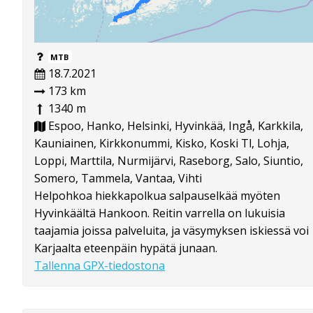
MTB
18.7.2021
173 km
1340 m
Espoo, Hanko, Helsinki, Hyvinkää, Ingå, Karkkila,
Kauniainen, Kirkkonummi, Kisko, Koski Tl, Lohja,
Loppi, Marttila, Nurmijärvi, Raseborg, Salo, Siuntio,
Somero, Tammela, Vantaa, Vihti
Helpohkoa hiekkapolkua salpauselkää myöten
Hyvinkäältä Hankoon. Reitin varrella on lukuisia
taajamia joissa palveluita, ja väsymyksen iskiessä voi
Karjaalta eteenpäin hypätä junaan.
Tallenna GPX-tiedostona