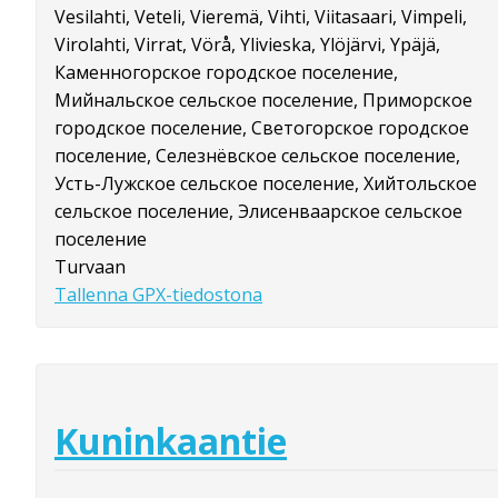
Vesilahti, Veteli, Vieremä, Vihti, Viitasaari, Vimpeli,
Virolahti, Virrat, Vörå, Ylivieska, Ylöjärvi, Ypäjä,
Каменногорское городское поселение,
Мийнальское сельское поселение, Приморское
городское поселение, Светогорское городское
поселение, Селезнёвское сельское поселение,
Усть-Лужское сельское поселение, Хийтольское
сельское поселение, Элисенваарское сельское
поселение
Turvaan
Tallenna GPX-tiedostona
Kuninkaantie