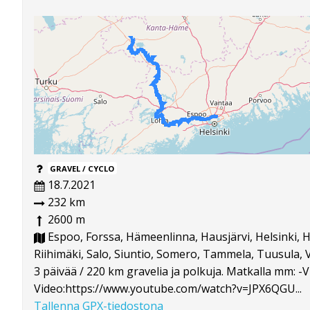
GRAVEL / CYCLO
18.7.2021
232 km
2600 m
Espoo, Forssa, Hämeenlinna, Hausjärvi, Helsinki, H
Riihimäki, Salo, Siuntio, Somero, Tammela, Tuusula, V
3 päivää / 220 km gravelia ja polkuja. Matkalla mm: 
Video:https://www.youtube.com/watch?v=JPX6QGU...
Tallenna GPX-tiedostona