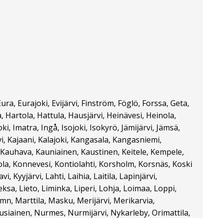
ra, Eurajoki, Evijärvi, Finström, Föglö, Forssa, Geta,
artola, Hattula, Hausjärvi, Heinävesi, Heinola,
ki, Imatra, Ingå, Isojoki, Isokyrö, Jämijärvi, Jämsä,
vi, Kajaani, Kalajoki, Kangasala, Kangasniemi,
 Kauhava, Kauniainen, Kaustinen, Keitele, Kempele,
ola, Konnevesi, Kontiolahti, Korsholm, Korsnäs, Koski
yyjärvi, Lahti, Laihia, Laitila, Lapinjärvi,
sa, Lieto, Liminka, Liperi, Lohja, Loimaa, Loppi,
n, Marttila, Masku, Merijärvi, Merikarvia,
siainen, Nurmes, Nurmijärvi, Nykarleby, Orimattila,