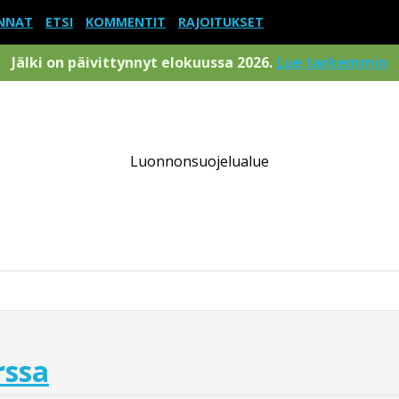
NNAT
ETSI
KOMMENTIT
RAJOITUKSET
Jälki on päivittynnyt elokuussa 2026.
Lue tarkemmin
Luonnonsuojelualue
rssa