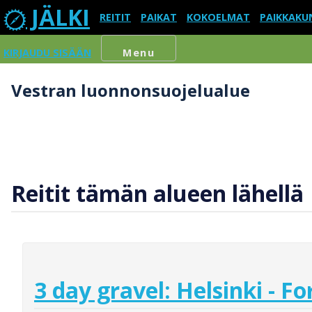
JÄLKI
REITIT
PAIKAT
KOKOELMAT
PAIKKAKU
KIRJAUDU SISÄÄN
Menu
Vestran luonnonsuojelualue
Reitit tämän alueen lähellä
3 day gravel: Helsinki - Fo