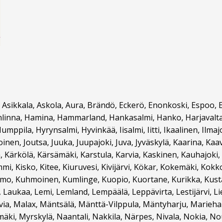
, Asikkala, Askola, Aura, Brändö, Eckerö, Enonkoski, Espoo, Eu
nna, Hamina, Hammarland, Hankasalmi, Hanko, Harjavalta, H
mppila, Hyrynsalmi, Hyvinkää, Iisalmi, Iitti, Ikaalinen, Ilmajo
inen, Joutsa, Juuka, Juupajoki, Juva, Jyväskylä, Kaarina, Kaa
 Kärkölä, Kärsämäki, Karstula, Karvia, Kaskinen, Kauhajoki,
i, Kisko, Kitee, Kiuruvesi, Kivijärvi, Kökar, Kokemäki, Kokk
o, Kuhmoinen, Kumlinge, Kuopio, Kuortane, Kurikka, Kustavi, K
Laukaa, Lemi, Lemland, Lempäälä, Leppävirta, Lestijärvi, Liek
ia, Malax, Mäntsälä, Mänttä-Vilppula, Mäntyharju, Marieham
ki, Myrskylä, Naantali, Nakkila, Närpes, Nivala, Nokia, Nou