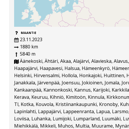
MAANTIE
23.11.2023
1880 km
5840 m
Äänekoski, Ähtäri, Akaa, Alajärvi, Alavieska, Alavus
Haapajärvi, Haapavesi, Halsua, Hämeenkyrö, Hämeenli
Helsinki, Hirvensalmi, Hollola, Honkajoki, Huittinen, Hu
Janakkala, Järvenpää, Joensuu, Jokioinen, Jomala, Joro
Kankaanpää, Kannonkoski, Kannus, Karijoki, Karkkila,
Kerava, Keuruu, Kihniö, Kimitoön, Kinnula, Kirkkonumm
Tl, Kotka, Kouvola, Kristiinankaupunki, Kronoby, Kuhm
Lapinlahti, Lappajärvi, Lappeenranta, Lapua, Larsmo, 
Loviisa, Luhanka, Lumijoki, Lumparland, Luumäki, Luv
Miehikkälä, Mikkeli, Muhos, Multia, Muurame, Mynämä