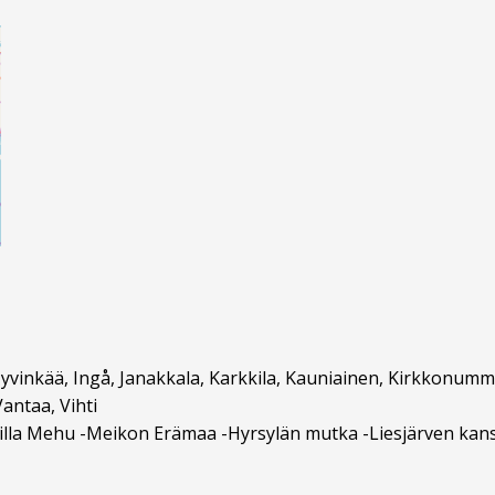
yvinkää, Ingå, Janakkala, Karkkila, Kauniainen, Kirkkonummi
antaa, Vihti
-Villa Mehu -Meikon Erämaa -Hyrsylän mutka -Liesjärven kan