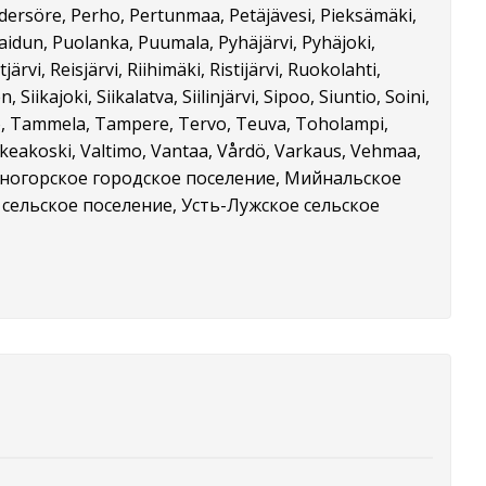
edersöre, Perho, Pertunmaa, Petäjävesi, Pieksämäki,
laidun, Puolanka, Puumala, Pyhäjärvi, Pyhäjoki,
i, Reisjärvi, Riihimäki, Ristijärvi, Ruokolahti,
Siikajoki, Siikalatva, Siilinjärvi, Sipoo, Siuntio, Soini,
lo, Tammela, Tampere, Tervo, Teuva, Toholampi,
alkeakoski, Valtimo, Vantaa, Vårdö, Varkaus, Vehmaa,
jä, Каменногорское городское поселение, Мийнальское
сельское поселение, Усть-Лужское сельское