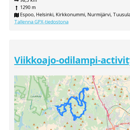
98,3 km
1290 m
Espoo, Helsinki, Kirkkonummi, Nurmijärvi, Tuusula,
Tallenna GPX-tiedostona
Viikkoajo-odilampi-activi