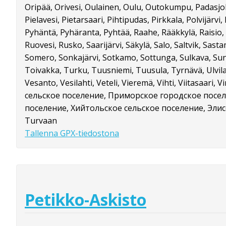
Oripää, Orivesi, Oulainen, Oulu, Outokumpu, Padasjok
Pielavesi, Pietarsaari, Pihtipudas, Pirkkala, Polvijär
Pyhäntä, Pyhäranta, Pyhtää, Raahe, Rääkkylä, Raisio, 
Ruovesi, Rusko, Saarijärvi, Säkylä, Salo, Saltvik, Sastama
Somero, Sonkajärvi, Sotkamo, Sottunga, Sulkava, Su
Toivakka, Turku, Tuusniemi, Tuusula, Tyrnävä, Ulvila
Vesanto, Vesilahti, Veteli, Vieremä, Vihti, Viitasaari
сельское поселение, Приморское городское посел
поселение, Хийтольское сельское поселение, Эли
Turvaan
Tallenna GPX-tiedostona
Petikko-Askisto