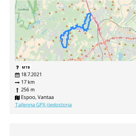
MTB
18.7.2021
17 km
256 m
Espoo, Vantaa
Tallenna GPX-tiedostona