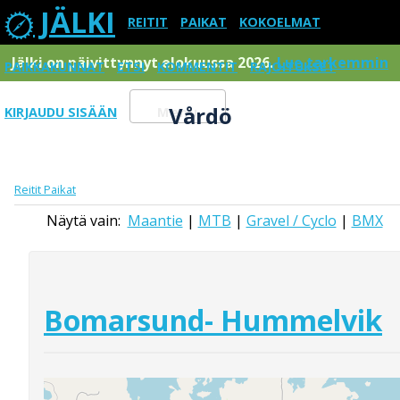
JÄLKI
REITIT
PAIKAT
KOKOELMAT
Jälki on päivittynnyt elokuussa 2026.
Lue tarkemmin
PAIKKAKUNNAT
ETSI
KOMMENTIT
RAJOITUKSET
Vårdö
KIRJAUDU SISÄÄN
Menu
Reitit
Paikat
Näytä vain:
Maantie
|
MTB
|
Gravel / Cyclo
|
BMX
Bomarsund- Hummelvik