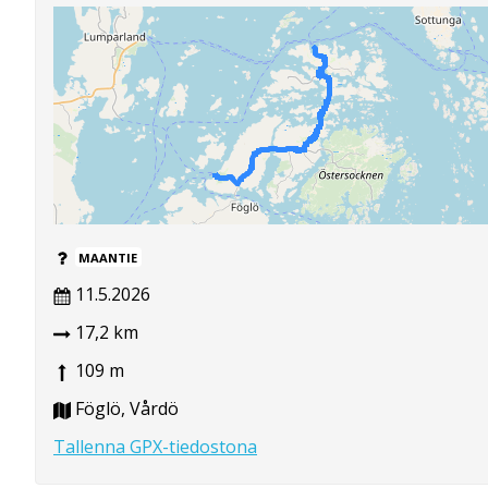
MAANTIE
11.5.2026
17,2 km
109 m
Föglö, Vårdö
Tallenna GPX-tiedostona