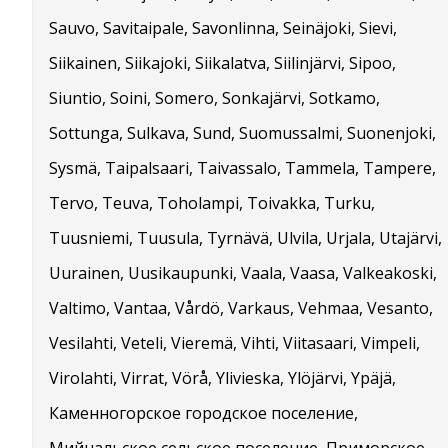
Sauvo, Savitaipale, Savonlinna, Seinäjoki, Sievi,
Siikainen, Siikajoki, Siikalatva, Siilinjärvi, Sipoo,
Siuntio, Soini, Somero, Sonkajärvi, Sotkamo,
Sottunga, Sulkava, Sund, Suomussalmi, Suonenjoki,
Sysmä, Taipalsaari, Taivassalo, Tammela, Tampere,
Tervo, Teuva, Toholampi, Toivakka, Turku,
Tuusniemi, Tuusula, Tyrnävä, Ulvila, Urjala, Utajärvi,
Uurainen, Uusikaupunki, Vaala, Vaasa, Valkeakoski,
Valtimo, Vantaa, Vårdö, Varkaus, Vehmaa, Vesanto,
Vesilahti, Veteli, Vieremä, Vihti, Viitasaari, Vimpeli,
Virolahti, Virrat, Vörå, Ylivieska, Ylöjärvi, Ypäjä,
Каменногорское городское поселение,