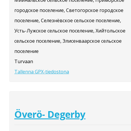
Мийнальское сельское поселение, Приморское
городское поселение, Светогорское городское
поселение, Селезнёвское сельское поселение,
Усть-Лужское сельское поселение, Хийтольское
сельское поселение, Элисенваарское сельское
поселение
Turvaan
Tallenna GPX-tiedostona
Överö- Degerby