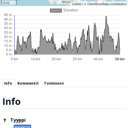
5 mi
Leaflet
| ©
OpenStreetMap
contributors
Info
Kommentit
Toiminnot
Info
Tyyppi
MAANTIE