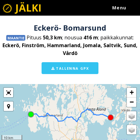
JÄLKI
Menu
Eckerö- Bomarsund
Pituus
50,3 km
; nousua
416 m
; paikkakunnat:
MAANTIE
Eckerö, Finström, Hammarland, Jomala, Saltvik, Sund,
Vårdö
TALLENNA GPX
+
−
10 km