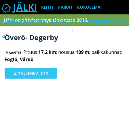
JÄLKI
REITIT
PAIKAT
KOKOELMAT
Jälki on päivittynnyt elokuussa 2026.
Lue tarkemmin
PAIKKAKUNNAT
ETSI
KOMMENTIT
RAJOITUKSET
Överö- Degerby
KIRJAUDU SISÄÄN
Menu
Pituus
17,2 km
; nousua
109 m
; paikkakunnat:
MAANTIE
Föglö, Vårdö
TALLENNA GPX