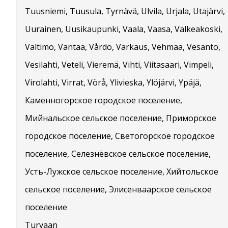
Tuusniemi, Tuusula, Tyrnävä, Ulvila, Urjala, Utajärvi,
Uurainen, Uusikaupunki, Vaala, Vaasa, Valkeakoski,
Valtimo, Vantaa, Vårdö, Varkaus, Vehmaa, Vesanto,
Vesilahti, Veteli, Vieremä, Vihti, Viitasaari, Vimpeli,
Virolahti, Virrat, Vörå, Ylivieska, Ylöjärvi, Ypäjä,
Каменногорское городское поселение,
Мийнальское сельское поселение, Приморское
городское поселение, Светогорское городское
поселение, Селезнёвское сельское поселение,
Усть-Лужское сельское поселение, Хийтольское
сельское поселение, Элисенваарское сельское
поселение
Turvaan