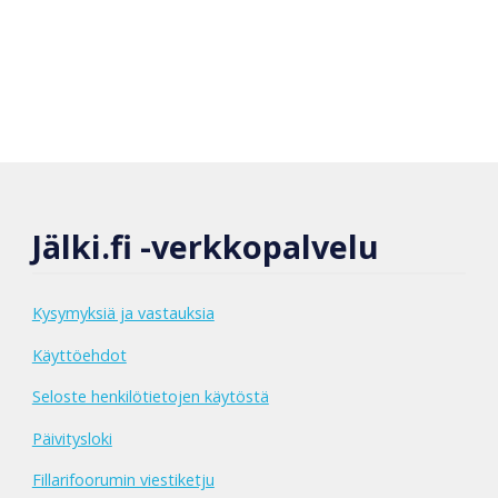
Jälki.fi -verkkopalvelu
Kysymyksiä ja vastauksia
Käyttöehdot
Seloste henkilötietojen käytöstä
Päivitysloki
Fillarifoorumin viestiketju