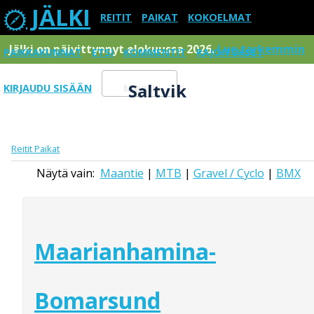
JÄLKI
REITIT
PAIKAT
KOKOELMAT
Jälki on päivittynnyt elokuussa 2026.
Lue tarkemmin
PAIKKAKUNNAT
ETSI
KOMMENTIT
RAJOITUKSET
Saltvik
KIRJAUDU SISÄÄN
Menu
Reitit
Paikat
Näytä vain:
Maantie
|
MTB
|
Gravel / Cyclo
|
BMX
Maarianhamina-
Bomarsund