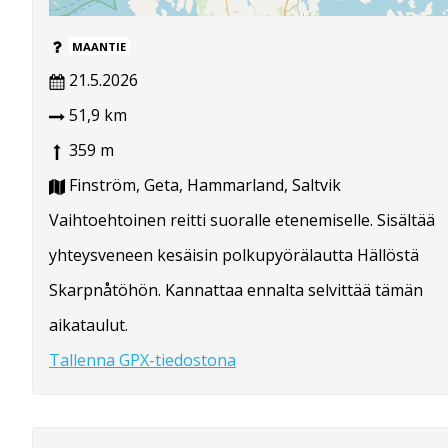
MAANTIE
21.5.2026
51,9 km
359 m
Finström, Geta, Hammarland, Saltvik
Vaihtoehtoinen reitti suoralle etenemiselle. Sisältää
yhteysveneen kesäisin polkupyörälautta Hällöstä
Skarpnåtöhön. Kannattaa ennalta selvittää tämän
aikataulut.
Tallenna GPX-tiedostona