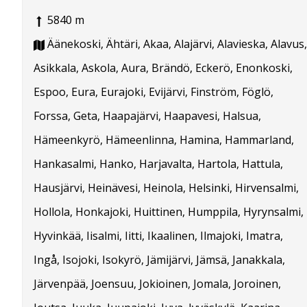
5840 m
Äänekoski, Ähtäri, Akaa, Alajärvi, Alavieska, Alavus,
Asikkala, Askola, Aura, Brändö, Eckerö, Enonkoski,
Espoo, Eura, Eurajoki, Evijärvi, Finström, Föglö,
Forssa, Geta, Haapajärvi, Haapavesi, Halsua,
Hämeenkyrö, Hämeenlinna, Hamina, Hammarland,
Hankasalmi, Hanko, Harjavalta, Hartola, Hattula,
Hausjärvi, Heinävesi, Heinola, Helsinki, Hirvensalmi,
Hollola, Honkajoki, Huittinen, Humppila, Hyrynsalmi,
Hyvinkää, Iisalmi, Iitti, Ikaalinen, Ilmajoki, Imatra,
Ingå, Isojoki, Isokyrö, Jämijärvi, Jämsä, Janakkala,
Järvenpää, Joensuu, Jokioinen, Jomala, Joroinen,