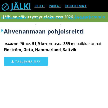
JÄLKI
REITIT
PAIKAT
KOKOELMAT
Jälki on päivittynnyt elokuussa 2026.
Lue tarkemmin
PAIKKAKUNNAT
ETSI
KOMMENTIT
RAJOITUKSET
Ahvenanmaan pohjoisreitti
KIRJAUDU SISÄÄN
Menu
Pituus
51,9 km
; nousua
359 m
; paikkakunnat:
MAANTIE
Finström, Geta, Hammarland, Saltvik
TALLENNA GPX