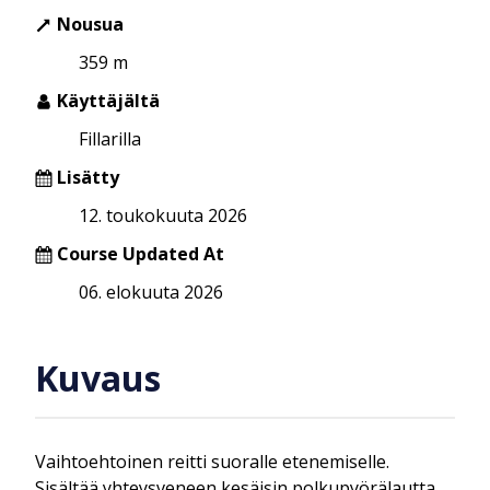
Nousua
359 m
Käyttäjältä
Fillarilla
Lisätty
12. toukokuuta 2026
Course Updated At
06. elokuuta 2026
Kuvaus
Vaihtoehtoinen reitti suoralle etenemiselle.
Sisältää yhteysveneen kesäisin polkupyörälautta