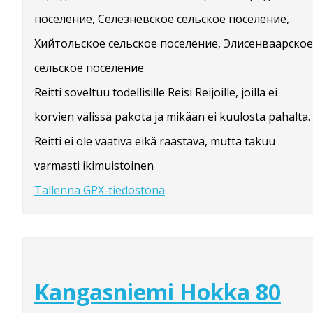
поселение, Селезнёвское сельское поселение,
Хийтольское сельское поселение, Элисенваарское
сельское поселение
Reitti soveltuu todellisille Reisi Reijoille, joilla ei
korvien välissä pakota ja mikään ei kuulosta pahalta.
Reitti ei ole vaativa eikä raastava, mutta takuu
varmasti ikimuistoinen
Tallenna GPX-tiedostona
Kangasniemi Hokka 80