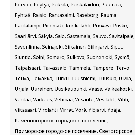
Porvoo, Pöytyä, Pukkila, Punkalaidun, Puumala,
Pyhtää, Raisio, Rantasalmi, Raseborg, Rauma,
Rautalampi, Riihimäki, Ruokolahti, Ruovesi, Rusko,
Saarijärvi, Säkylä, Salo, Sastamala, Sauvo, Savitaipale,
Savonlinna, Seinäjoki, Siikainen, Siilinjärvi, Sipoo,
Siuntio, Soini, Somero, Sulkava, Suonenjoki, Sysmä,
Taipalsaari, Taivassalo, Tammela, Tampere, Tervo,
Teuva, Toivakka, Turku, Tuusniemi, Tuusula, Ulvila,
Urjala, Uurainen, Uusikaupunki, Vaasa, Valkeakoski,
Vantaa, Varkaus, Vehmaa, Vesanto, Vesilahti, Vihti,
Viitasaari, Virolahti, Virrat, Vörå, Ylöjärvi, Ypäjä,
Каменногорское городское поселение,
Приморское городское поселение, Светогорское