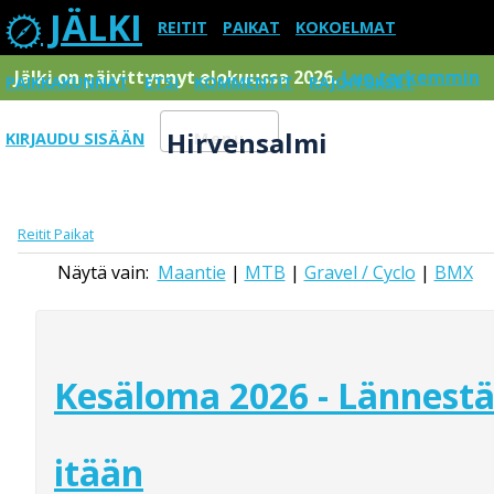
JÄLKI
REITIT
PAIKAT
KOKOELMAT
Jälki on päivittynnyt elokuussa 2026.
Lue tarkemmin
PAIKKAKUNNAT
ETSI
KOMMENTIT
RAJOITUKSET
Hirvensalmi
KIRJAUDU SISÄÄN
Menu
Reitit
Paikat
Näytä vain:
Maantie
|
MTB
|
Gravel / Cyclo
|
BMX
Kesäloma 2026 - Lännest
itään