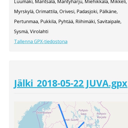
Luumäki, Mäntsälä, Mäntyharju, Miehikkälä, Mikkeli,
Myrskylä, Orimattila, Orivesi, Padasjoki, Pälkäne,
Pertunmaa, Pukkila, Pyhtää, Riihimäki, Savitaipale,
Sysmä, Virolahti
Tallenna GPX-tiedostona
Jälki_2018-05-22 JUVA.gpx