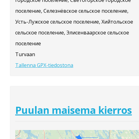
поселение, Селезнёвское сельское поселение,
Усть-Лужское сельское поселение, Хийтольское
сельское поселение, Элисенваарское сельское
поселение
Turvaan
Tallenna GPX-tiedostona
Puulan maisema kierros