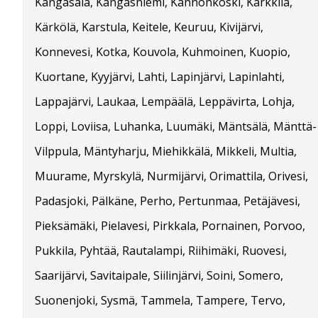
Kangasala, Kangasniemi, Kannonkoski, Karkkila,
Kärkölä, Karstula, Keitele, Keuruu, Kivijärvi,
Konnevesi, Kotka, Kouvola, Kuhmoinen, Kuopio,
Kuortane, Kyyjärvi, Lahti, Lapinjärvi, Lapinlahti,
Lappajärvi, Laukaa, Lempäälä, Leppävirta, Lohja,
Loppi, Loviisa, Luhanka, Luumäki, Mäntsälä, Mänttä-
Vilppula, Mäntyharju, Miehikkälä, Mikkeli, Multia,
Muurame, Myrskylä, Nurmijärvi, Orimattila, Orivesi,
Padasjoki, Pälkäne, Perho, Pertunmaa, Petäjävesi,
Pieksämäki, Pielavesi, Pirkkala, Pornainen, Porvoo,
Pukkila, Pyhtää, Rautalampi, Riihimäki, Ruovesi,
Saarijärvi, Savitaipale, Siilinjärvi, Soini, Somero,
Suonenjoki, Sysmä, Tammela, Tampere, Tervo,