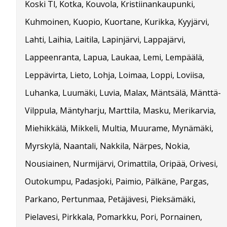
Koski Tl, Kotka, Kouvola, Kristiinankaupunki,
Kuhmoinen, Kuopio, Kuortane, Kurikka, Kyyjärvi,
Lahti, Laihia, Laitila, Lapinjärvi, Lappajärvi,
Lappeenranta, Lapua, Laukaa, Lemi, Lempäälä,
Leppävirta, Lieto, Lohja, Loimaa, Loppi, Loviisa,
Luhanka, Luumäki, Luvia, Malax, Mäntsälä, Mänttä-
Vilppula, Mäntyharju, Marttila, Masku, Merikarvia,
Miehikkälä, Mikkeli, Multia, Muurame, Mynämäki,
Myrskylä, Naantali, Nakkila, Närpes, Nokia,
Nousiainen, Nurmijärvi, Orimattila, Oripää, Orivesi,
Outokumpu, Padasjoki, Paimio, Pälkäne, Pargas,
Parkano, Pertunmaa, Petäjävesi, Pieksämäki,
Pielavesi, Pirkkala, Pomarkku, Pori, Pornainen,