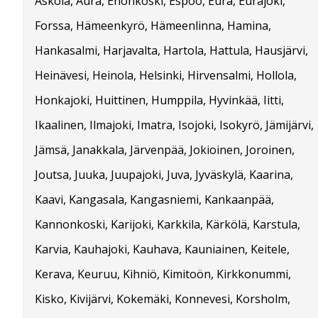
Askola, Aura, Enonkoski, Espoo, Eura, Eurajoki,
Forssa, Hämeenkyrö, Hämeenlinna, Hamina,
Hankasalmi, Harjavalta, Hartola, Hattula, Hausjärvi,
Heinävesi, Heinola, Helsinki, Hirvensalmi, Hollola,
Honkajoki, Huittinen, Humppila, Hyvinkää, Iitti,
Ikaalinen, Ilmajoki, Imatra, Isojoki, Isokyrö, Jämijärvi,
Jämsä, Janakkala, Järvenpää, Jokioinen, Joroinen,
Joutsa, Juuka, Juupajoki, Juva, Jyväskylä, Kaarina,
Kaavi, Kangasala, Kangasniemi, Kankaanpää,
Kannonkoski, Karijoki, Karkkila, Kärkölä, Karstula,
Karvia, Kauhajoki, Kauhava, Kauniainen, Keitele,
Kerava, Keuruu, Kihniö, Kimitoön, Kirkkonummi,
Kisko, Kivijärvi, Kokemäki, Konnevesi, Korsholm,