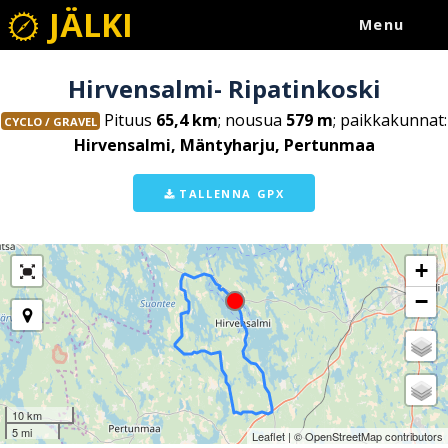
JÄLKI
Menu
Hirvensalmi- Ripatinkoski
Pituus
65,4 km
; nousua
579 m
; paikkakunnat:
CYCLO / GRAVEL
Hirvensalmi, Mäntyharju, Pertunmaa
TALLENNA GPX
+
−
10 km
5 mi
Leaflet
| ©
OpenStreetMap
contributors