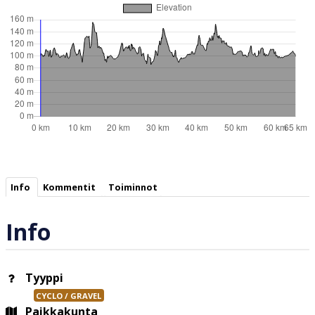
Info
Kommentit
Toiminnot
Info
Tyyppi
CYCLO / GRAVEL
Paikkakunta