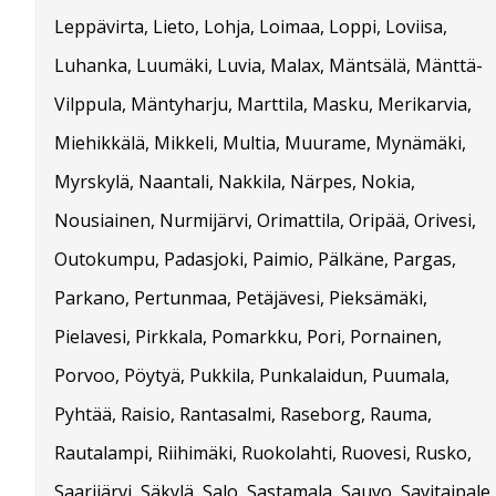
Leppävirta, Lieto, Lohja, Loimaa, Loppi, Loviisa,
Luhanka, Luumäki, Luvia, Malax, Mäntsälä, Mänttä-
Vilppula, Mäntyharju, Marttila, Masku, Merikarvia,
Miehikkälä, Mikkeli, Multia, Muurame, Mynämäki,
Myrskylä, Naantali, Nakkila, Närpes, Nokia,
Nousiainen, Nurmijärvi, Orimattila, Oripää, Orivesi,
Outokumpu, Padasjoki, Paimio, Pälkäne, Pargas,
Parkano, Pertunmaa, Petäjävesi, Pieksämäki,
Pielavesi, Pirkkala, Pomarkku, Pori, Pornainen,
Porvoo, Pöytyä, Pukkila, Punkalaidun, Puumala,
Pyhtää, Raisio, Rantasalmi, Raseborg, Rauma,
Rautalampi, Riihimäki, Ruokolahti, Ruovesi, Rusko,
Saarijärvi, Säkylä, Salo, Sastamala, Sauvo, Savitaipale,