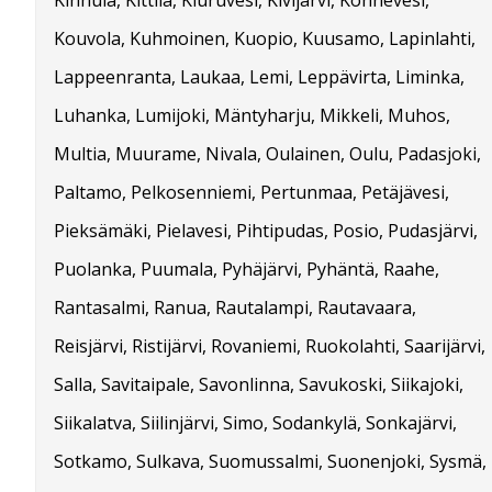
Kinnula, Kittilä, Kiuruvesi, Kivijärvi, Konnevesi,
Kouvola, Kuhmoinen, Kuopio, Kuusamo, Lapinlahti,
Lappeenranta, Laukaa, Lemi, Leppävirta, Liminka,
Luhanka, Lumijoki, Mäntyharju, Mikkeli, Muhos,
Multia, Muurame, Nivala, Oulainen, Oulu, Padasjoki,
Paltamo, Pelkosenniemi, Pertunmaa, Petäjävesi,
Pieksämäki, Pielavesi, Pihtipudas, Posio, Pudasjärvi,
Puolanka, Puumala, Pyhäjärvi, Pyhäntä, Raahe,
Rantasalmi, Ranua, Rautalampi, Rautavaara,
Reisjärvi, Ristijärvi, Rovaniemi, Ruokolahti, Saarijärvi,
Salla, Savitaipale, Savonlinna, Savukoski, Siikajoki,
Siikalatva, Siilinjärvi, Simo, Sodankylä, Sonkajärvi,
Sotkamo, Sulkava, Suomussalmi, Suonenjoki, Sysmä,