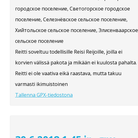
городское поселение, Светогорское городское
поселение, Селезнёвское сельское поселение,
Хийтольское сельское поселение, Элисенваарское
сельское поселение
Reitti soveltuu todellisille Reisi Reijoille, joilla ei
korvien välissä pakota ja mikään ei kuulosta pahalta.
Reitti ei ole vaativa eikä raastava, mutta takuu
varmasti ikimuistoinen
Tallenna GPX-tiedostona