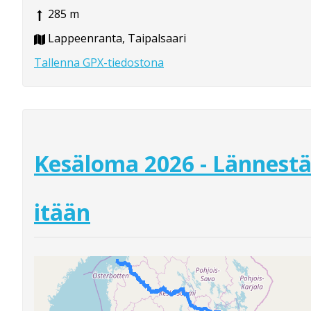
285 m
Lappeenranta, Taipalsaari
Tallenna GPX-tiedostona
Kesäloma 2026 - Lännest
itään