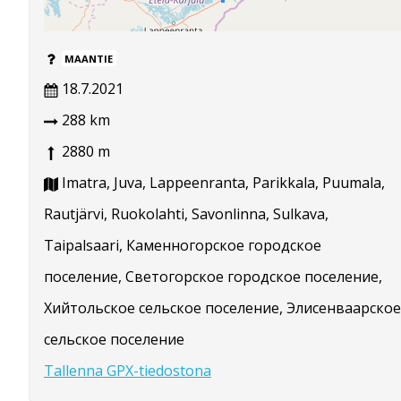
MAANTIE
18.7.2021
288 km
2880 m
Imatra, Juva, Lappeenranta, Parikkala, Puumala,
Rautjärvi, Ruokolahti, Savonlinna, Sulkava,
Taipalsaari, Каменногорское городское
поселение, Светогорское городское поселение,
Хийтольское сельское поселение, Элисенваарское
сельское поселение
Tallenna GPX-tiedostona