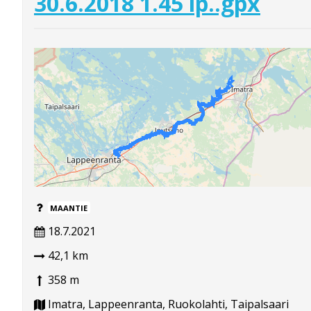
30.6.2018 1.45 ip..gpx
MAANTIE
18.7.2021
42,1 km
358 m
Imatra, Lappeenranta, Ruokolahti, Taipalsaari