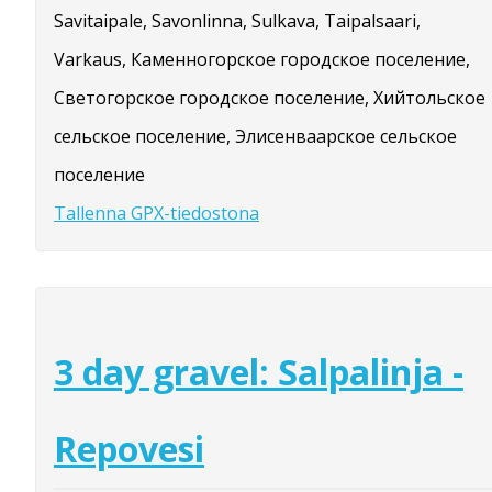
Savitaipale, Savonlinna, Sulkava, Taipalsaari,
Varkaus, Каменногорское городское поселение,
Светогорское городское поселение, Хийтольское
сельское поселение, Элисенваарское сельское
поселение
Tallenna GPX-tiedostona
3 day gravel: Salpalinja -
Repovesi