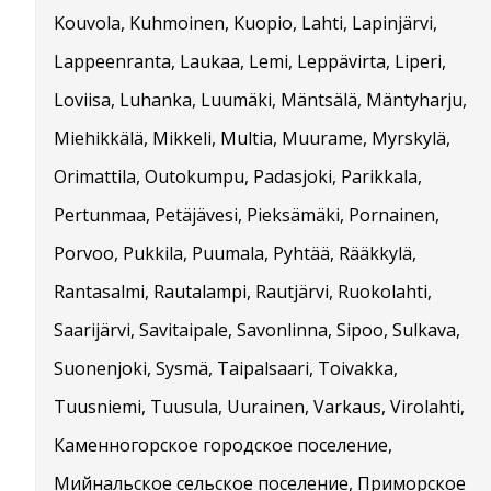
Kouvola, Kuhmoinen, Kuopio, Lahti, Lapinjärvi,
Lappeenranta, Laukaa, Lemi, Leppävirta, Liperi,
Loviisa, Luhanka, Luumäki, Mäntsälä, Mäntyharju,
Miehikkälä, Mikkeli, Multia, Muurame, Myrskylä,
Orimattila, Outokumpu, Padasjoki, Parikkala,
Pertunmaa, Petäjävesi, Pieksämäki, Pornainen,
Porvoo, Pukkila, Puumala, Pyhtää, Rääkkylä,
Rantasalmi, Rautalampi, Rautjärvi, Ruokolahti,
Saarijärvi, Savitaipale, Savonlinna, Sipoo, Sulkava,
Suonenjoki, Sysmä, Taipalsaari, Toivakka,
Tuusniemi, Tuusula, Uurainen, Varkaus, Virolahti,
Каменногорское городское поселение,
Мийнальское сельское поселение, Приморское