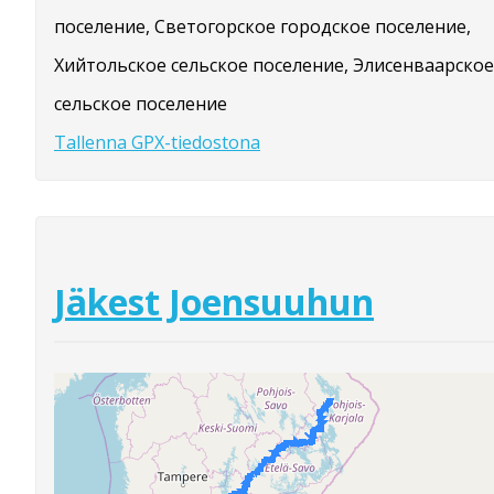
поселение, Светогорское городское поселение,
Хийтольское сельское поселение, Элисенваарское
сельское поселение
Tallenna GPX-tiedostona
Jäkest Joensuuhun