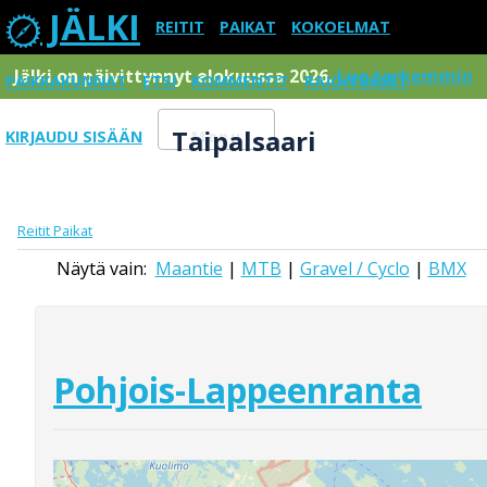
JÄLKI
REITIT
PAIKAT
KOKOELMAT
Jälki on päivittynnyt elokuussa 2026.
Lue tarkemmin
PAIKKAKUNNAT
ETSI
KOMMENTIT
RAJOITUKSET
Taipalsaari
KIRJAUDU SISÄÄN
Menu
Reitit
Paikat
Näytä vain:
Maantie
|
MTB
|
Gravel / Cyclo
|
BMX
Pohjois-Lappeenranta