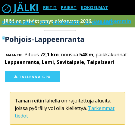
JÄLKI
REITIT
PAIKAT
KOKOELMAT
Jälki on päivittynnyt elokuussa 2026.
Lue tarkemmin
PAIKKAKUNNAT
ETSI
KOMMENTIT
RAJOITUKSET
Pohjois-Lappeenranta
KIRJAUDU SISÄÄN
Menu
Pituus
72,1 km
; nousua
548 m
; paikkakunnat:
MAANTIE
Lappeenranta, Lemi, Savitaipale, Taipalsaari
TALLENNA GPX
Tämän reitin lähellä on rajoitettuja alueita,
joissa pyöräily voi olla kiellettyä.
Tarkemmat
tiedot