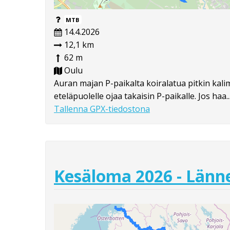
MTB
14.4.2026
12,1 km
62 m
Oulu
Auran majan P-paikalta koiralatua pitkin kalim
eteläpuolelle ojaa takaisin P-paikalle. Jos haa..
Tallenna GPX-tiedostona
Kesäloma 2026 - Länne