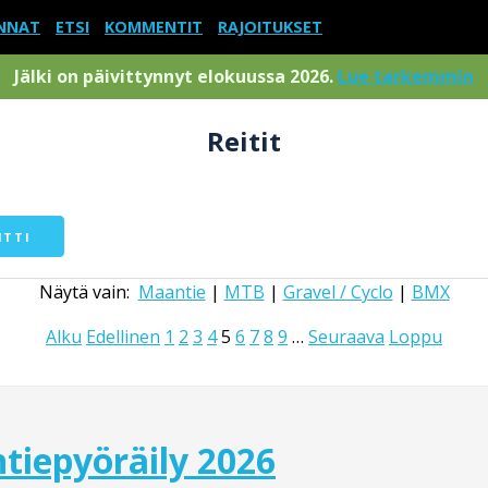
NNAT
ETSI
KOMMENTIT
RAJOITUKSET
Jälki on päivittynnyt elokuussa 2026.
Lue tarkemmin
Reitit
ITTI
Näytä vain:
Maantie
|
MTB
|
Gravel / Cyclo
|
BMX
Alku
Edellinen
1
2
3
4
5
6
7
8
9
…
Seuraava
Loppu
tiepyöräily 2026