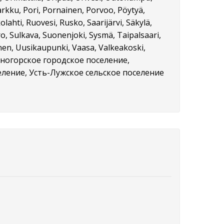
arkku, Pori, Pornainen, Porvoo, Pöytyä,
ahti, Ruovesi, Rusko, Saarijärvi, Säkylä,
ero, Sulkava, Suonenjoki, Sysmä, Taipalsaari,
nen, Uusikaupunki, Vaasa, Valkeakoski,
Каменногорское городское поселение,
еление, Усть-Лужское сельское поселение