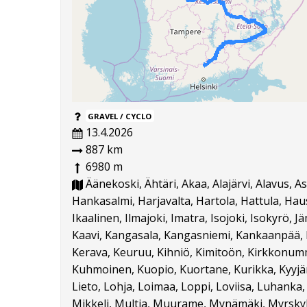
GRAVEL / CYCLO
13.4.2026
887 km
6980 m
Äänekoski, Ähtäri, Akaa, Alajärvi, Alavus, 
Hankasalmi, Harjavalta, Hartola, Hattula, Hausj
Ikaalinen, Ilmajoki, Imatra, Isojoki, Isokyrö, J
Kaavi, Kangasala, Kangasniemi, Kankaanpää, Ka
Kerava, Keuruu, Kihniö, Kimitoön, Kirkkonummi
Kuhmoinen, Kuopio, Kuortane, Kurikka, Kyyjärvi
Lieto, Lohja, Loimaa, Loppi, Loviisa, Luhanka
Mikkeli, Multia, Muurame, Mynämäki, Myrskylä