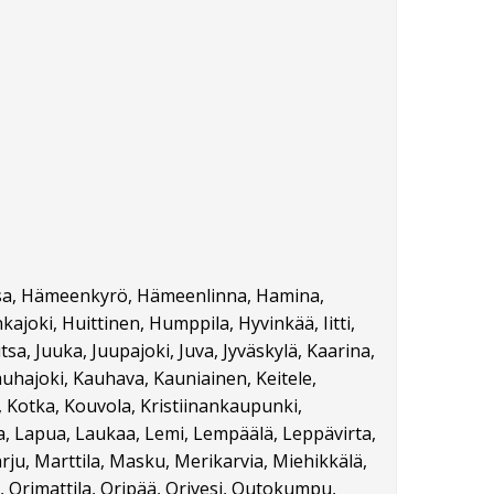
orssa, Hämeenkyrö, Hämeenlinna, Hamina,
kajoki, Huittinen, Humppila, Hyvinkää, Iitti,
tsa, Juuka, Juupajoki, Juva, Jyväskylä, Kaarina,
auhajoki, Kauhava, Kauniainen, Keitele,
, Kotka, Kouvola, Kristiinankaupunki,
ta, Lapua, Laukaa, Lemi, Lempäälä, Leppävirta,
rju, Marttila, Masku, Merikarvia, Miehikkälä,
 Orimattila, Oripää, Orivesi, Outokumpu,