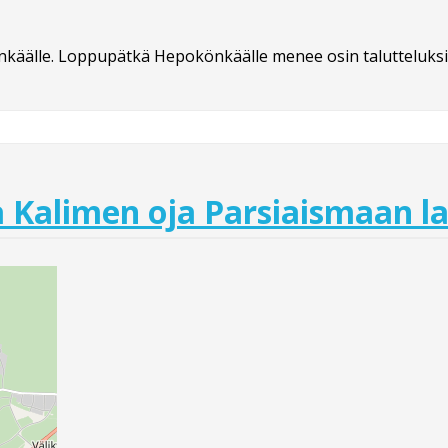
nkäälle. Loppupätkä Hepokönkäälle menee osin talutteluksi
Kalimen oja Parsiaismaan l