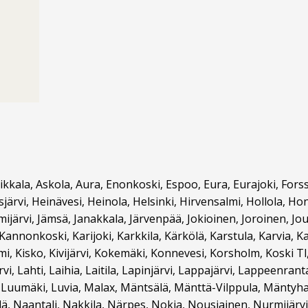
Asikkala, Askola, Aura, Enonkoski, Espoo, Eura, Eurajoki, F
ärvi, Heinävesi, Heinola, Helsinki, Hirvensalmi, Hollola, Hon
ämijärvi, Jämsä, Janakkala, Järvenpää, Jokioinen, Joroinen, Jou
nnonkoski, Karijoki, Karkkila, Kärkölä, Karstula, Karvia, K
, Kisko, Kivijärvi, Kokemäki, Konnevesi, Korsholm, Koski Tl
, Lahti, Laihia, Laitila, Lapinjärvi, Lappajärvi, Lappeenran
, Luumäki, Luvia, Malax, Mäntsälä, Mänttä-Vilppula, Mäntyha
, Naantali, Nakkila, Närpes, Nokia, Nousiainen, Nurmijärvi,