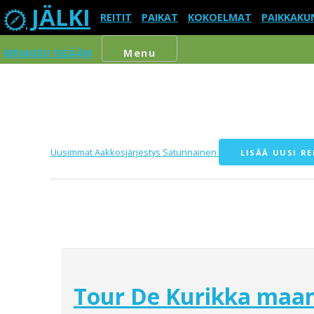
JÄLKI
REITIT
PAIKAT
KOKOELMAT
PAIKKAKU
KIRJAUDU SISÄÄN
Menu
Uusimmat
Aakkosjärjestys
Satunnainen
LISÄÄ UUSI RE
Tour De Kurikka maan