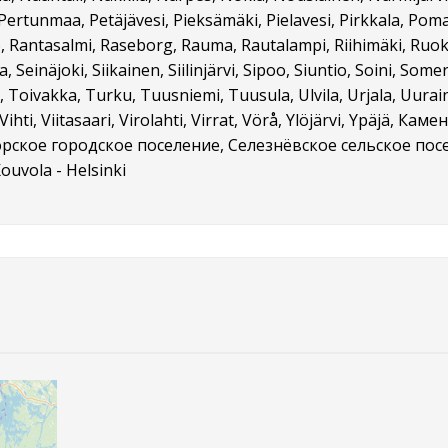
Pertunmaa, Petäjävesi, Pieksämäki, Pielavesi, Pirkkala, Pom
, Rantasalmi, Raseborg, Rauma, Rautalampi, Riihimäki, Ruokol
, Seinäjoki, Siikainen, Siilinjärvi, Sipoo, Siuntio, Soini, Som
Toivakka, Turku, Tuusniemi, Tuusula, Ulvila, Urjala, Uurai
ihti, Viitasaari, Virolahti, Virrat, Vörå, Ylöjärvi, Ypäjä, 
рское городское поселение, Селезнёвское сельское пос
Kouvola - Helsinki