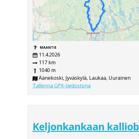
MAANTIE
11.4.2026
117 km
1040 m
Äänekoski, Jyväskylä, Laukaa, Uurainen
Tallenna GPX-tiedostona
Keljonkankaan kallio