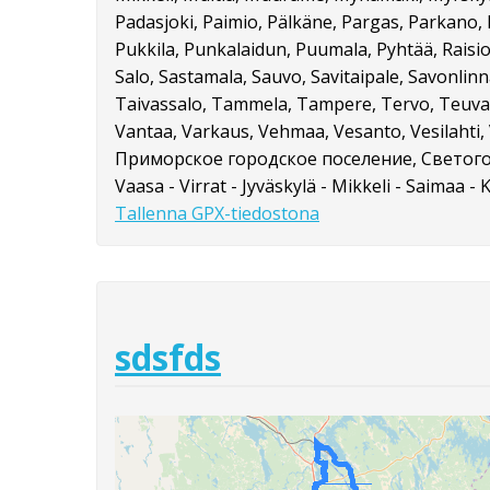
Padasjoki, Paimio, Pälkäne, Pargas, Parkano, 
Pukkila, Punkalaidun, Puumala, Pyhtää, Raisio
Salo, Sastamala, Sauvo, Savitaipale, Savonlinna
Taivassalo, Tammela, Tampere, Tervo, Teuva, 
Vantaa, Varkaus, Vehmaa, Vesanto, Vesilahti, V
Приморское городское поселение, Светого
Vaasa - Virrat - Jyväskylä - Mikkeli - Saimaa - 
Tallenna GPX-tiedostona
sdsfds