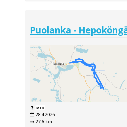
Puolanka - Hepoköng
MTB
28.4.2026
27,6 km