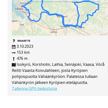
MAANTIE
3.10.2023
153 km
476 m
Isokyrö, Korsholm, Laihia, Seinäjoki, Vaasa, Vörå
Reitti Vaasta Koivulahteen, josta Kyröjoen
pohjoispuolta Vähäänkyröön. Palatessa tullaan
Vähänkyrön jälkeen Kyröjoen eteläpuolta.
Tallenna GPX-tiedostona