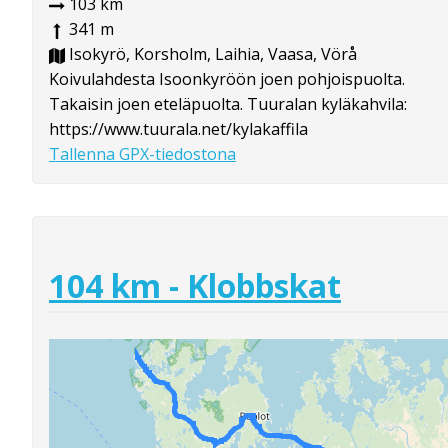
103 km
341 m
Isokyrö, Korsholm, Laihia, Vaasa, Vörå
Koivulahdesta Isoonkyröön joen pohjoispuolta.
Takaisin joen eteläpuolta. Tuuralan kyläkahvila:
https://www.tuurala.net/kylakaffila
Tallenna GPX-tiedostona
104 km - Klobbskat