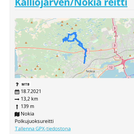
Kalliojärven/Nokia reitti
MTB
18.7.2021
13,2 km
139 m
Nokia
Polkujuoksureitti
Tallenna GPX-tiedostona