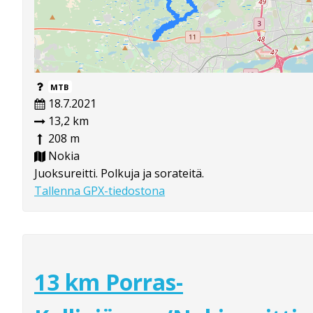
MTB
18.7.2021
13,2 km
208 m
Nokia
Juoksureitti. Polkuja ja sorateitä.
Tallenna GPX-tiedostona
13 km Porras-