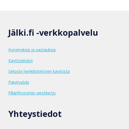
Jälki.fi -verkkopalvelu
Kysymyksiä ja vastauksia
Käyttöehdot
Seloste henkilötietojen käytöstä
Päivitysloki
Fillarifoorumin viestiketju
Yhteystiedot