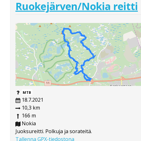
Ruokejärven/Nokia reitti
MTB
18.7.2021
10,3 km
166 m
Nokia
Juoksureitti. Polkuja ja sorateitä.
Tallenna GPX-tiedostona