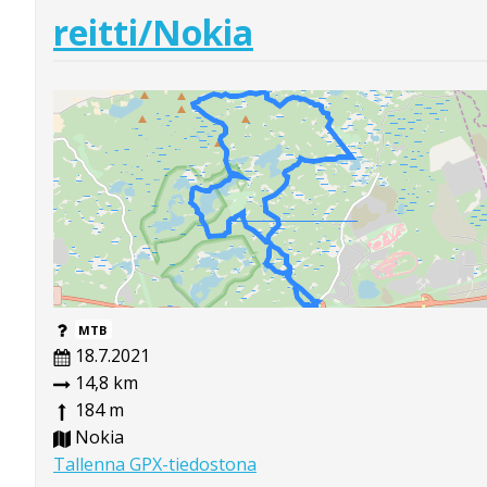
reitti/Nokia
MTB
18.7.2021
14,8 km
184 m
Nokia
Tallenna GPX-tiedostona