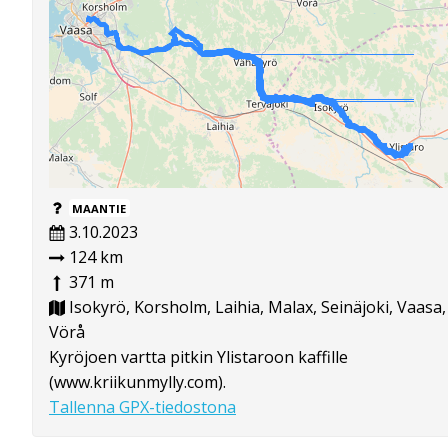
MAANTIE
3.10.2023
124 km
371 m
Isokyrö, Korsholm, Laihia, Malax, Seinäjoki, Vaasa,
Vörå
Kyröjoen vartta pitkin Ylistaroon kaffille
(www.kriikunmylly.com).
Tallenna GPX-tiedostona