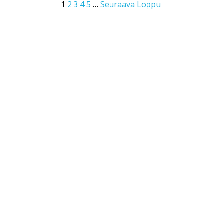
1
2
3
4
5
…
Seuraava
Loppu