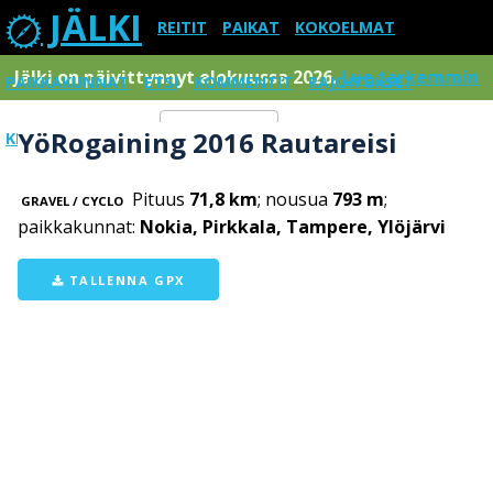
JÄLKI
REITIT
PAIKAT
KOKOELMAT
Jälki on päivittynnyt elokuussa 2026.
Lue tarkemmin
PAIKKAKUNNAT
ETSI
KOMMENTIT
RAJOITUKSET
YöRogaining 2016 Rautareisi
KIRJAUDU SISÄÄN
Menu
Pituus
71,8 km
; nousua
793 m
;
GRAVEL / CYCLO
paikkakunnat:
Nokia, Pirkkala, Tampere, Ylöjärvi
TALLENNA GPX