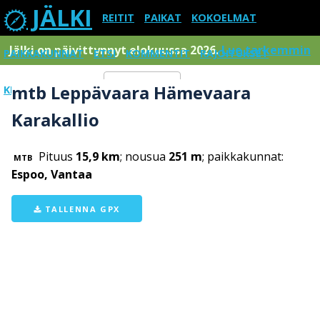
JÄLKI
REITIT
PAIKAT
KOKOELMAT
Jälki on päivittynnyt elokuussa 2026.
Lue tarkemmin
PAIKKAKUNNAT
ETSI
KOMMENTIT
RAJOITUKSET
mtb Leppävaara Hämevaara
KIRJAUDU SISÄÄN
Menu
Karakallio
Pituus
15,9 km
; nousua
251 m
; paikkakunnat:
MTB
Espoo, Vantaa
TALLENNA GPX