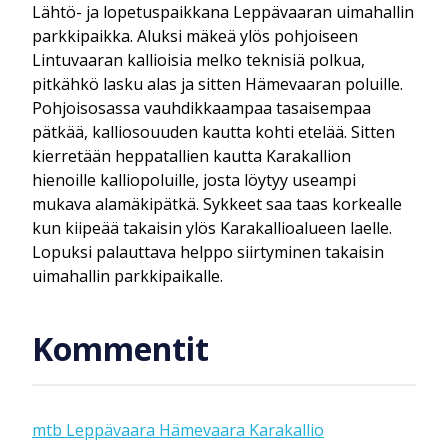
Lähtö- ja lopetuspaikkana Leppävaaran uimahallin
parkkipaikka. Aluksi mäkeä ylös pohjoiseen
Lintuvaaran kallioisia melko teknisiä polkua,
pitkähkö lasku alas ja sitten Hämevaaran poluille.
Pohjoisosassa vauhdikkaampaa tasaisempaa
pätkää, kalliosouuden kautta kohti etelää. Sitten
kierretään heppatallien kautta Karakallion
hienoille kalliopoluille, josta löytyy useampi
mukava alamäkipätkä. Sykkeet saa taas korkealle
kun kiipeää takaisin ylös Karakallioalueen laelle.
Lopuksi palauttava helppo siirtyminen takaisin
uimahallin parkkipaikalle.
Kommentit
mtb Leppävaara Hämevaara Karakallio