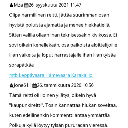
Mza
26. syyskuuta 2021 11.47
Olipa harmillinen reitti. Jättää suurimman osan
hyvistä poluista ajamatta ja menee hiekkatiellä.
Sitten välillä ollaan ihan teknisessäkin kivikossa. Ei
sovi oikein kenellekään, osa paikoista aloittelijoille
liian vaikeita ja loput harrastajalle ihan liian tylsää
sorapätkää.
mtb Leppävaara Hämevaara Karakallio
Jone611
26. tammikuuta 2020 10.56
Tämä reitti oli iloinen yllätys, oikein hyvä
"kaupunkireitti". Tosin kannattaa hiukan soveltaa,
kuten edellinenkin kommentti antaa ymmärtää.
Polkuja kyllä löytyy tylsän pururadan vieressä.