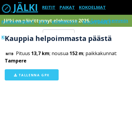
JÄLKI
REITIT
PAIKAT
KOKOELMAT
Jälki on päivittynnyt elokuussa 2026.
Lue tarkemmin
PAIKKAKUNNAT
ETSI
KOMMENTIT
RAJOITUKSET
Kauppia helpoimmasta päästä
KIRJAUDU SISÄÄN
Menu
Pituus
13,7 km
; nousua
152 m
; paikkakunnat:
MTB
Tampere
TALLENNA GPX