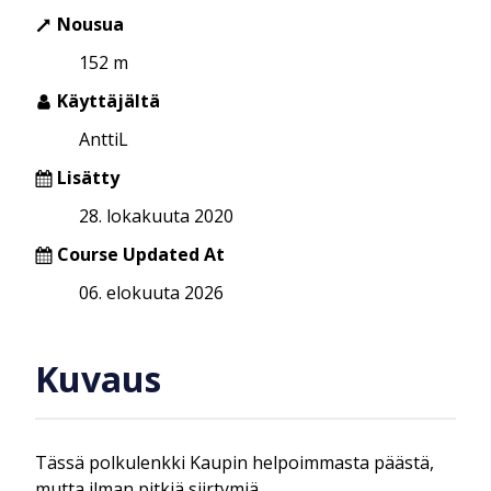
Nousua
152 m
Käyttäjältä
AnttiL
Lisätty
28. lokakuuta 2020
Course Updated At
06. elokuuta 2026
Kuvaus
Tässä polkulenkki Kaupin helpoimmasta päästä,
mutta ilman pitkiä siirtymiä.