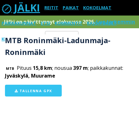
JÄLKI
REITIT
PAIKAT
KOKOELMAT
Jälki on päivittynnyt elokuussa 2026.
Lue tarkemmin
PAIKKAKUNNAT
ETSI
KOMMENTIT
RAJOITUKSET
MTB Roninmäki-Ladunmaja-
KIRJAUDU SISÄÄN
Menu
Roninmäki
Pituus
15,8 km
; nousua
397 m
; paikkakunnat:
MTB
Jyväskylä, Muurame
TALLENNA GPX