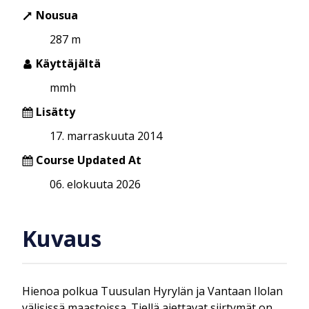
Nousua
287 m
Käyttäjältä
mmh
Lisätty
17. marraskuuta 2014
Course Updated At
06. elokuuta 2026
Kuvaus
Hienoa polkua Tuusulan Hyrylän ja Vantaan Ilolan
välisissä maastoissa. Tiellä ajettavat siirtymät on