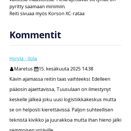
pyritty saamaan minimiin.
Reiti sivuaa myös Korson XC-rataa
Kommentit
Hyrylä - Ilola
Maretus
15. kesäkuuta 2025 14.38
Kävin ajamassa reitin taas vaihteeksi. Edelleen
pääosin ajaettavissa, Tuusulaan on ilmestynyt
keskelle jälkeä joku uusi logistiikkakeskus mutta
se on helposti kierettävissä. Paljon suhteellisen
teknistä kivikko ja juurakkoa mutta ihan hieno jälki
semmoisen ystäville.