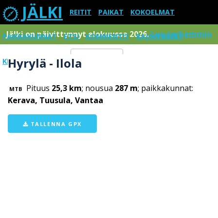
JÄLKI
REITIT
PAIKAT
KOKOELMAT
Jälki on päivittynnyt elokuussa 2026.
Lue tarkemmin
PAIKKAKUNNAT
ETSI
KOMMENTIT
RAJOITUKSET
Hyrylä - Ilola
KIRJAUDU SISÄÄN
Menu
Pituus
25,3 km
; nousua
287 m
; paikkakunnat:
MTB
Kerava, Tuusula, Vantaa
TALLENNA GPX