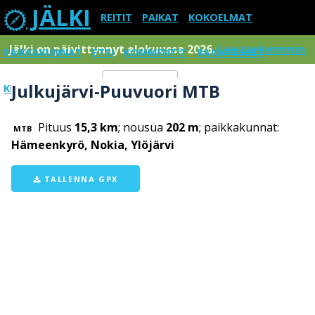
JÄLKI
REITIT
PAIKAT
KOKOELMAT
Jälki on päivittynnyt elokuussa 2026.
Lue tarkemmin
PAIKKAKUNNAT
ETSI
KOMMENTIT
RAJOITUKSET
Julkujärvi-Puuvuori MTB
KIRJAUDU SISÄÄN
Menu
Pituus
15,3 km
; nousua
202 m
; paikkakunnat:
MTB
Hämeenkyrö, Nokia, Ylöjärvi
TALLENNA GPX